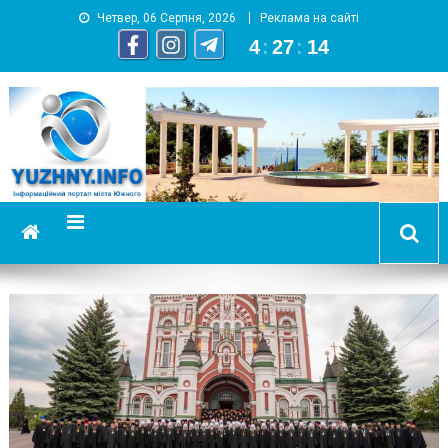
Четвер, 06 Серпня, 2026
Реклама на сайті
4
:
27
:
14
YUZHNY.INFO
информационный портал города Южный