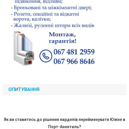
ОПИТУВАННЯ
Як ви ставитесь до рішення нардепів перейменувати Южне в
Порт-Аненталь?