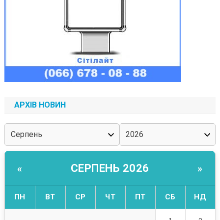
АРХІВ НОВИН
СЕРПЕНЬ 2026
«
»
ПН
ВТ
СР
ЧТ
ПТ
СБ
НД