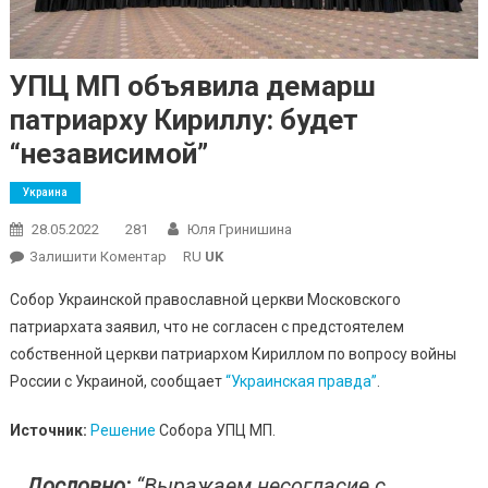
УПЦ МП объявила демарш
патриарху Кириллу: будет
“независимой”
Украина
28.05.2022
281
Юля Гринишина
On
Залишити Коментар
RU
UK
УПЦ
Собор Украинской православной церкви Московского
МП
патриархата заявил, что не согласен с предстоятелем
Объявила
собственной церкви патриархом Кириллом по вопросу войны
Демарш
России с Украиной, сообщает
Патриарху
“Украинская правда”
.
Кириллу:
Источник:
Решение
Собора УПЦ МП.
Будет
“независимой”
Дословно:
“Выражаем несогласие с