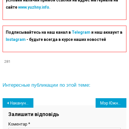
условии наличия прямой ссылки на адрес материала на
сайте
www.yuzhny.info.
Подписывайтесь на наш канал в
Telegram
и наш аккаунт в
Instagram
- будьте всегда в курсе наших новостей
281
Интересные публикации по этой теме:
Навігація
Накануне Дня Химика на ОПЗ прошла церемония награждения заводчан
Мэр Южного опроверг информацию о сбитом самолете над Новыми Билярами
записів
Залишити відповідь
Коментар
*