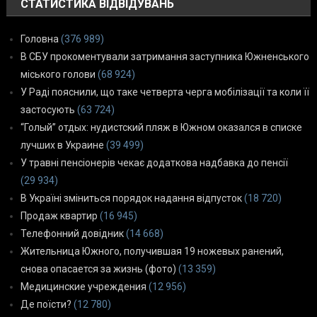
СТАТИСТИКА ВІДВІДУВАНЬ
Головна
(376 989)
В СБУ прокоментували затримання заступника Южненського
міського голови
(68 924)
У Раді пояснили, що таке четверта черга мобілізації та коли її
застосують
(63 724)
“Голый” отдых: нудистский пляж в Южном оказался в списке
лучших в Украине
(39 499)
У травні пенсіонерів чекає додаткова надбавка до пенсії
(29 934)
В Україні зміниться порядок надання відпусток
(18 720)
Продаж квартир
(16 945)
Телефонний довідник
(14 668)
Жительница Южного, получившая 19 ножевых ранений,
снова опасается за жизнь (фото)
(13 359)
Медицинские учреждения
(12 956)
Де поїсти?
(12 780)