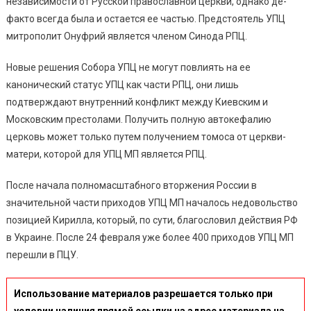
независимости от Русской православной церкви, однако де-
факто всегда была и остается ее частью. Предстоятель УПЦ
митрополит Онуфрий является членом Синода РПЦ.
Новые решения Собора УПЦ не могут повлиять на ее
канонический статус УПЦ как части РПЦ, они лишь
подтверждают внутренний конфликт между Киевским и
Московским престолами. Получить полную автокефалию
церковь может только путем получением томоса от церкви-
матери, которой для УПЦ МП является РПЦ.
После начала полномасштабного вторжения России в
значительной части приходов УПЦ МП началось недовольство
позицией Кирилла, который, по сути, благословил действия РФ
в Украине. После 24 февраля уже более 400 приходов УПЦ МП
перешли в ПЦУ.
Использование материалов разрешается только при