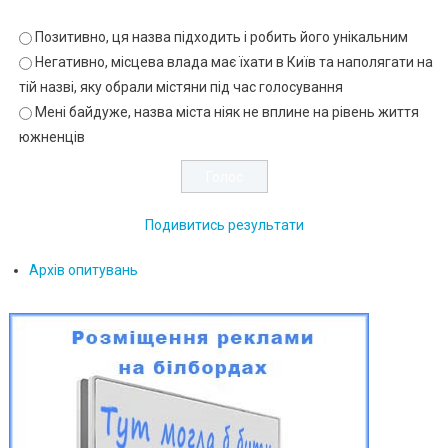
Позитивно, ця назва підходить і робить його унікальним
Негативно, місцева влада має їхати в Київ та наполягати на
тій назві, яку обрали містяни під час голосування
Мені байдуже, назва міста ніяк не вплине на рівень життя
южненців
Подивитись результати
Архів опитувань