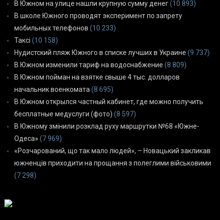
В Южном на улице нашли крупную сумму денег
(10 893)
В школе Южного проводят эксперимент по запрету
мобильных телефонов
(10 233)
Таксі
(10 158)
Нудистский пляж Южного в списке лучших в Украине
(9 737)
В Южном изменили тариф на водоснабжение
(8 809)
В Южном пойман на взятке свыше 4 тыс. долларов
начальник военкомата
(8 695)
В Южном открылся частный кабинет, где можно получить
бесплатные медуслуги (фото)
(8 597)
В Южному змінили розклад руху маршрутки №68 «Южне-
Одеса»
(7 969)
«Розчарований, що так мало людей», – Новацький закликав
южненців приходити на прощання з полеглими військовими
(7 298)