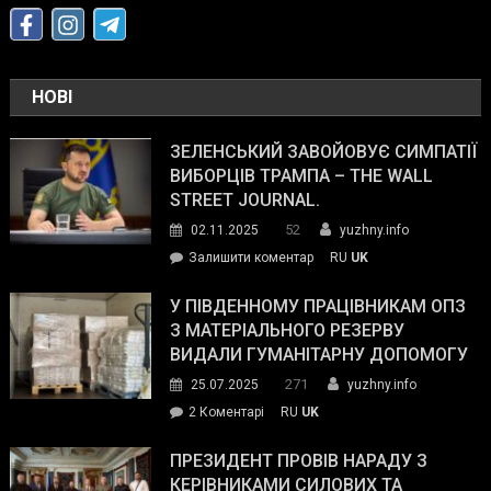
НОВІ
ЗЕЛЕНСЬКИЙ ЗАВОЙОВУЄ СИМПАТІЇ
ВИБОРЦІВ ТРАМПА – THE WALL
STREET JOURNAL.
52
02.11.2025
yuzhny.info
on
Залишити коментар
RU
UK
Зеленський
завойовує
У ПІВДЕННОМУ ПРАЦІВНИКАМ ОПЗ
симпатії
З МАТЕРІАЛЬНОГО РЕЗЕРВУ
виборців
ВИДАЛИ ГУМАНІТАРНУ ДОПОМОГУ
Трампа
271
25.07.2025
yuzhny.info
–
до
2 Коментарі
RU
UK
The
У
Wall
Південному
ПРЕЗИДЕНТ ПРОВІВ НАРАДУ З
Street
працівникам
КЕРІВНИКАМИ СИЛОВИХ ТА
Journal.