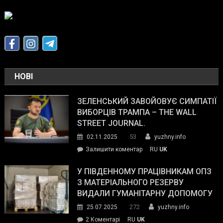
НОВІ
ЗЕЛЕНСЬКИЙ ЗАВОЙОВУЄ СИМПАТІЇ
ВИБОРЦІВ ТРАМПА – THE WALL
STREET JOURNAL.
53
02.11.2025
yuzhny.info
on
Залишити коментар
RU
UK
Зеленський
завойовує
У ПІВДЕННОМУ ПРАЦІВНИКАМ ОПЗ
симпатії
З МАТЕРІАЛЬНОГО РЕЗЕРВУ
виборців
ВИДАЛИ ГУМАНІТАРНУ ДОПОМОГУ
Трампа
272
25.07.2025
yuzhny.info
–
до
2 Коментарі
RU
UK
The