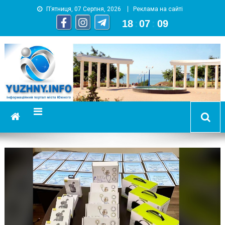
П’ятниця, 07 Серпня, 2026
Реклама на сайті
18
:
07
:
11
YUZHNY.INFO
информационный портал города Южный