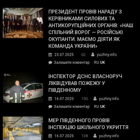
У
Wall
Південному
ПРЕЗИДЕНТ ПРОВІВ НАРАДУ З
Street
працівникам
КЕРІВНИКАМИ СИЛОВИХ ТА
Journal.
ОПЗ
АНТИКОРУПЦІЙНИХ ОРГАНІВ: «НАШ
з
СПІЛЬНИЙ ВОРОГ — РОСІЙСЬКІ
матеріального
ОКУПАНТИ. МАЄМО ДІЯТИ ЯК
резерву
КОМАНДА УКРАЇНИ»
видали
62
23.07.2025
yuzhny.info
гуманітарну
on
Залишити коментар
RU
UK
допомогу
Президент
провів
ІНСПЕКТОР ДСНС ВЛАСНОРУЧ
нараду
ЛІКВІДУВАВ ПОЖЕЖУ У
з
ПІВДЕННОМУ
керівниками
150
16.07.2025
yuzhny.info
силових
on
Залишити коментар
RU
UK
та
Інспектор
антикорупційних
ДСНС
МЕР ПІВДЕННОГО ПРОВІВ
органів:
власноруч
ІНСПЕКЦІЮ ШКІЛЬНОГО УКРИТТЯ
«Наш
ліквідував
спільний
138
16.07.2025
yuzhny.info
пожежу