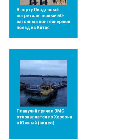
В порту Пивденный
встретили первый 50-
вагонный контейнерный
поезд из Китая
Плавучий причал ВМС
отправляется из Херсона
в Южный (видео)