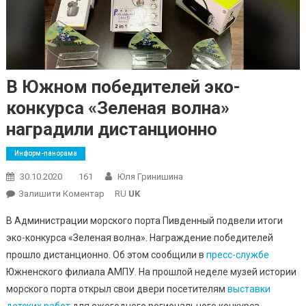
В Южном победителей эко-
конкурса «Зеленая волна»
наградили дистанционно
Информ-панорама
30.10.2020
161
Юля Гринишина
On
Залишити Коментар
RU
UK
В
В Администрации морского порта Пивденный подвели итоги
Южном
эко-конкурса «Зеленая волна». Награждение победителей
Победителей
прошло дистанционно. Об этом сообщили в
пресс-службе
Эко-
Южненского филиала АМПУ. На прошлой неделе музей истории
Конкурса
«Зеленая
морского порта открыл свои двери посетителям
выставки
Волна»
детских работ
для ежегодного регионального конкурса