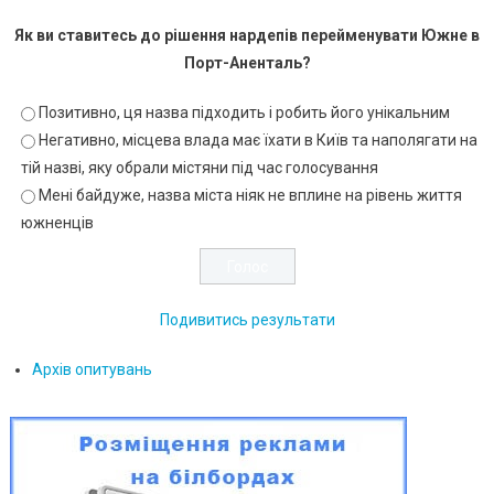
Як ви ставитесь до рішення нардепів перейменувати Южне в
Порт-Аненталь?
Позитивно, ця назва підходить і робить його унікальним
Негативно, місцева влада має їхати в Київ та наполягати на
тій назві, яку обрали містяни під час голосування
Мені байдуже, назва міста ніяк не вплине на рівень життя
южненців
Подивитись результати
Архів опитувань