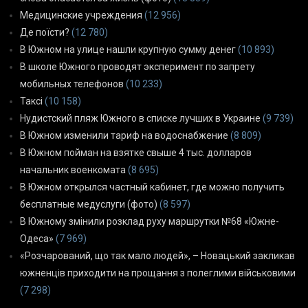
Медицинские учреждения
(12 956)
Де поїсти?
(12 780)
В Южном на улице нашли крупную сумму денег
(10 893)
В школе Южного проводят эксперимент по запрету
мобильных телефонов
(10 233)
Таксі
(10 158)
Нудистский пляж Южного в списке лучших в Украине
(9 739)
В Южном изменили тариф на водоснабжение
(8 809)
В Южном пойман на взятке свыше 4 тыс. долларов
начальник военкомата
(8 695)
В Южном открылся частный кабинет, где можно получить
бесплатные медуслуги (фото)
(8 597)
В Южному змінили розклад руху маршрутки №68 «Южне-
Одеса»
(7 969)
«Розчарований, що так мало людей», – Новацький закликав
южненців приходити на прощання з полеглими військовими
(7 298)