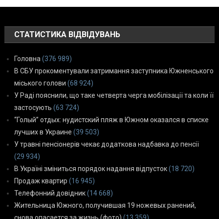
СТАТИСТИКА ВІДВІДУВАНЬ
Головна
(376 989)
В СБУ прокоментували затримання заступника Южненського
міського голови
(68 924)
У Раді пояснили, що таке четверта черга мобілізації та коли її
застосують
(63 724)
“Голый” отдых: нудистский пляж в Южном оказался в списке
лучших в Украине
(39 503)
У травні пенсіонерів чекає додаткова надбавка до пенсії
(29 934)
В Україні зміниться порядок надання відпусток
(18 720)
Продаж квартир
(16 945)
Телефонний довідник
(14 668)
Жительница Южного, получившая 19 ножевых ранений,
снова опасается за жизнь (фото)
(13 359)