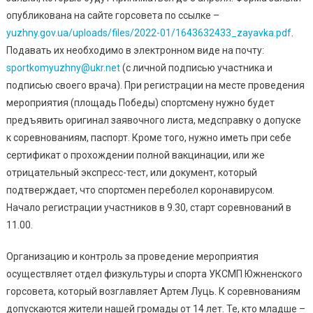
Головы
опубликована на сайте горсовета по ссылке –
По
yuzhny.gov.ua/uploads/files/2022-01/1643632433_zayavka.pdf
.
Кроссу
Подавать их необходимо в электронном виде на почту:
Среди
sportkomyuzhny@ukr.net
(с личной подписью участника и
Жителей
подписью своего врача). При регистрации на месте проведения
ОТГ
мероприятия (площадь Победы) спортсмену нужно будет
предъявить оригинал заявочного листа, медсправку о допуске
к соревнованиям, паспорт. Кроме того, нужно иметь при себе
сертификат о прохождении полной вакцинации, или же
отрицательный экспресс-тест, или документ, который
подтверждает, что спортсмен переболел коронавирусом.
Начало регистрации участников в 9.30, старт соревнований в
11.00.
Организацию и контроль за проведение мероприятия
осуществляет отдел физкультуры и спорта УКСМП Южненского
горсовета, который возглавляет Артем Луць. К соревнованиям
допускаются жители нашей громады от 14 лет. Те, кто младше –