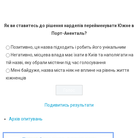
Як ви ставитесь до рішення нардепів перейменувати Южне в
Порт-Аненталь?
Позитивно, ця назва підходить і робить його унікальним
Негативно, місцева влада має їхати в Київ та наполягати на
тій назві, яку обрали містяни під час голосування
Мені байдуже, назва міста ніяк не вплине на рівень життя
южненців
Подивитись результати
Архів опитувань