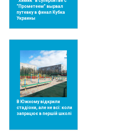
“Химик” в супербитве с
“Прометеем” вырвал
путевку в финал Кубка
Украины
В Южному відкрили
стадіони, але не всі: коли
запрацює в першій школі