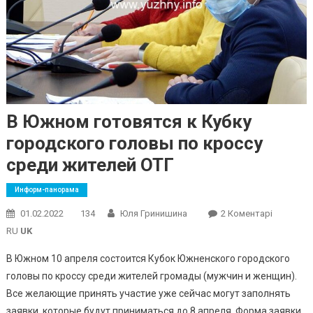
В Южном готовятся к Кубку
городского головы по кроссу
среди жителей ОТГ
Информ-панорама
До
01.02.2022
134
Юля Гринишина
2 Коментарі
В
RU
UK
Южном
В Южном 10 апреля состоится Кубок Южненского городского
Готовятс
головы по кроссу среди жителей громады (мужчин и женщин).
К
Все желающие принять участие уже сейчас могут заполнять
Кубку
Городско
заявки, которые будут приниматься до 8 апреля. Форма заявки