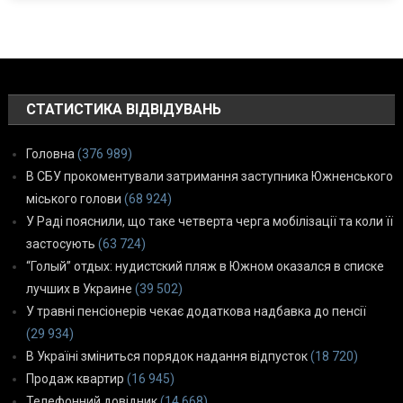
СТАТИСТИКА ВІДВІДУВАНЬ
Головна
(376 989)
В СБУ прокоментували затримання заступника Южненського
міського голови
(68 924)
У Раді пояснили, що таке четверта черга мобілізації та коли її
застосують
(63 724)
“Голый” отдых: нудистский пляж в Южном оказался в списке
лучших в Украине
(39 502)
У травні пенсіонерів чекає додаткова надбавка до пенсії
(29 934)
В Україні зміниться порядок надання відпусток
(18 720)
Продаж квартир
(16 945)
Телефонний довідник
(14 668)