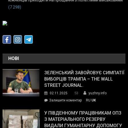
(7 298)
НОВІ
ЗЕЛЕНСЬКИЙ ЗАВОЙОВУЄ СИМПАТІЇ
ВИБОРЦІВ ТРАМПА – THE WALL
STREET JOURNAL.
53
02.11.2025
yuzhny.info
on
Залишити коментар
RU
UK
Зеленський
завойовує
У ПІВДЕННОМУ ПРАЦІВНИКАМ ОПЗ
симпатії
З МАТЕРІАЛЬНОГО РЕЗЕРВУ
виборців
ВИДАЛИ ГУМАНІТАРНУ ДОПОМОГУ