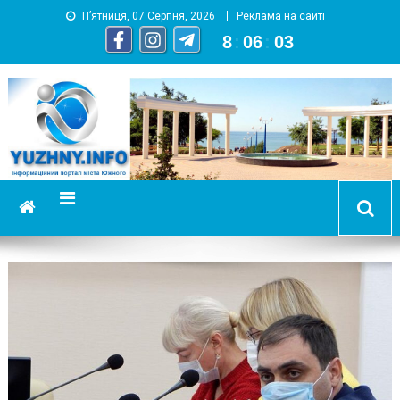
П’ятниця, 07 Серпня, 2026
Реклама на сайті
8
:
06
:
03
YUZHNY.INFO
информационный портал города Южный