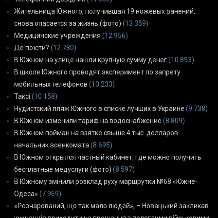
Жительница Южного, получившая 19 ножевых ранений,
снова опасается за жизнь (фото)
(13 359)
Медицинские учреждения
(12 956)
Де поїсти?
(12 780)
В Южном на улице нашли крупную сумму денег
(10 893)
В школе Южного проводят эксперимент по запрету
мобильных телефонов
(10 233)
Таксі
(10 158)
Нудистский пляж Южного в списке лучших в Украине
(9 738)
В Южном изменили тариф на водоснабжение
(8 809)
В Южном пойман на взятке свыше 4 тыс. долларов
начальник военкомата
(8 695)
В Южном открылся частный кабинет, где можно получить
бесплатные медуслуги (фото)
(8 597)
В Южному змінили розклад руху маршрутки №68 «Южне-
Одеса»
(7 969)
«Розчарований, що так мало людей», – Новацький закликав
южненців приходити на прощання з полеглими військовими