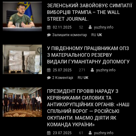
ЗЕЛЕНСЬКИЙ ЗАВОЙОВУЄ СИМПАТІЇ
ВИБОРЦІВ ТРАМПА – THE WALL
STREET JOURNAL.
52
02.11.2025
yuzhny.info
on
Залишити коментар
RU
UK
Зеленський
завойовує
У ПІВДЕННОМУ ПРАЦІВНИКАМ ОПЗ
симпатії
З МАТЕРІАЛЬНОГО РЕЗЕРВУ
виборців
ВИДАЛИ ГУМАНІТАРНУ ДОПОМОГУ
Трампа
271
25.07.2025
yuzhny.info
–
до
2 Коментарі
RU
UK
The
У
Wall
Південному
ПРЕЗИДЕНТ ПРОВІВ НАРАДУ З
Street
працівникам
КЕРІВНИКАМИ СИЛОВИХ ТА
Journal.
ОПЗ
АНТИКОРУПЦІЙНИХ ОРГАНІВ: «НАШ
з
СПІЛЬНИЙ ВОРОГ — РОСІЙСЬКІ
матеріального
ОКУПАНТИ. МАЄМО ДІЯТИ ЯК
резерву
КОМАНДА УКРАЇНИ»
видали
61
23.07.2025
yuzhny.info
гуманітарну