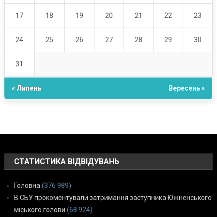
17
18
19
20
21
22
23
24
25
26
27
28
29
30
31
« Липень
Вересень »
СТАТИСТИКА ВІДВІДУВАНЬ
Головна
(376 989)
В СБУ прокоментували затримання заступника Южненського
міського голови
(68 924)