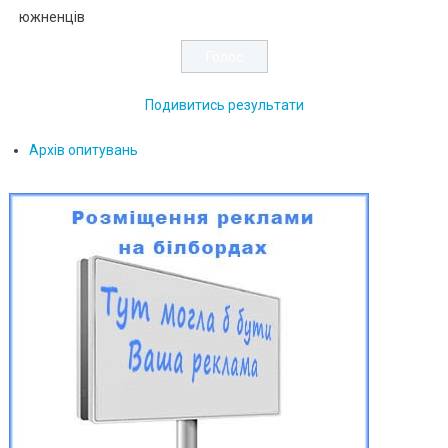
южненців
Подивитись результати
Архів опитувань