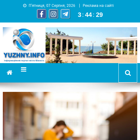
П’ятниця, 07 Серпня, 2026
Реклама на сайті
3
:
44
:
30
YUZHNY.INFO
информационный портал города Южный