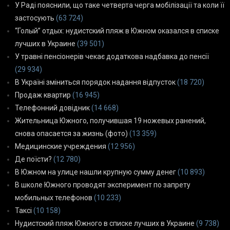
У Раді пояснили, що таке четверта черга мобілізації та коли її
застосують
(63 724)
“Голый” отдых: нудистский пляж в Южном оказался в списке
лучших в Украине
(39 501)
У травні пенсіонерів чекає додаткова надбавка до пенсії
(29 934)
В Україні зміниться порядок надання відпусток
(18 720)
Продаж квартир
(16 945)
Телефонний довідник
(14 668)
Жительница Южного, получившая 19 ножевых ранений,
снова опасается за жизнь (фото)
(13 359)
Медицинские учреждения
(12 956)
Де поїсти?
(12 780)
В Южном на улице нашли крупную сумму денег
(10 893)
В школе Южного проводят эксперимент по запрету
мобильных телефонов
(10 233)
Таксі
(10 158)
Нудистский пляж Южного в списке лучших в Украине
(9 738)