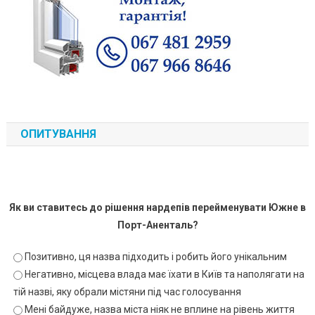
ОПИТУВАННЯ
Як ви ставитесь до рішення нардепів перейменувати Южне в
Порт-Аненталь?
Позитивно, ця назва підходить і робить його унікальним
Негативно, місцева влада має їхати в Київ та наполягати на
тій назві, яку обрали містяни під час голосування
Мені байдуже, назва міста ніяк не вплине на рівень життя