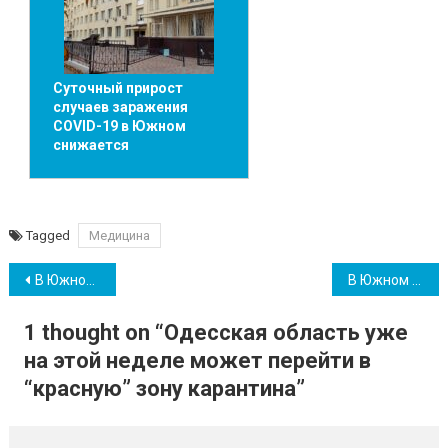
Суточный прирост
случаев заражения
COVID-19 в Южном
снижается
Tagged
Медицина
Навігація
В Южном по результатам земельных торгов появится ряд новых объектов
В Южном готовятся к Кубку городского головы по кроссу среди жителей ОТГ
записів
1 thought on “
Одесская область уже
на этой неделе может перейти в
“красную” зону карантина
”