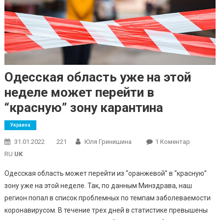
Одесская область уже на этой
неделе может перейти в
“красную” зону карантина
Украина
До
31.01.2022
221
Юля Гринишина
1 Коментар
Одесская
RU
UK
Область
Одесская область может перейти из “оранжевой” в “красную”
Уже
зону уже на этой неделе. Так, по данным Минздрава, наш
На
регион попал в список проблемных по темпам заболеваемости
Этой
Неделе
коронавирусом. В течение трех дней в статистике превышены