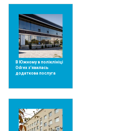
В Южному в поліклініці
Odrex з’явилась
додаткова послуга