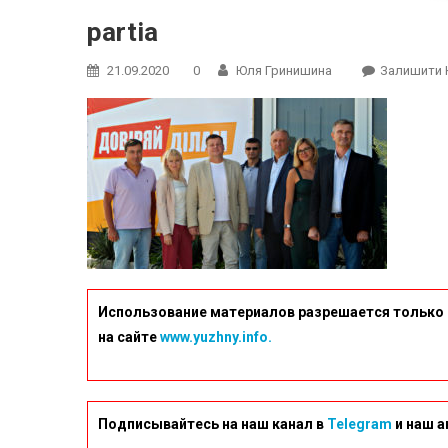
partia
21.09.2020
0
Юля Гринишина
Залишити 
Использование материалов разрешается только 
на сайте
www.yuzhny.info.
Подписывайтесь на наш канал в
Telegram
и наш а