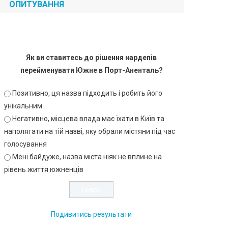
ОПИТУВАННЯ
Як ви ставитесь до рішення нардепів
перейменувати Южне в Порт-Аненталь?
Позитивно, ця назва підходить і робить його
унікальним
Негативно, місцева влада має їхати в Київ та
наполягати на тій назві, яку обрали містяни під час
голосування
Мені байдуже, назва міста ніяк не вплине на
рівень життя южненців
Подивитись результати