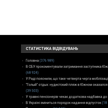
СТАТИСТИКА ВІДВІДУВАНЬ
Головна
(376 989)
В СБУ прокоментували затримання заступника Южн
(68 924)
У Раді пояснили, що таке четверта черга мобілізаці
“Голый” отдых: нудистский пляж в Южном оказался
(39 503)
У травні пенсіонерів чекає додаткова надбавка до 
В Україні зміниться порядок надання відпусток
(18