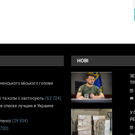
НОВІ
ЗЕ
ТР
енського міського голови
ї та коли її застосують
(63 724)
 в списке лучших в Украине
У 
Р
пенсії
(29 934)
 720)