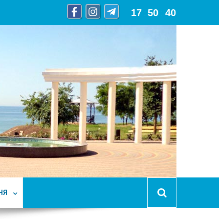
17
:
50
:
42
НЯ