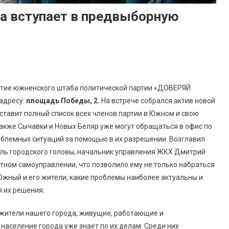
а вступает в предвыборную
крытие южненского штаба политической партии «ДОВЕРЯЙ
адресу:
площадь Победы, 2.
На встрече собрался актив новой
тавит полный список всех членов партии в Южном и свою
акже Сычавки и Новых Беляр уже могут обращаться в офис по
облемных ситуаций за помощью в их разрешении. Возглавил
ь городского головы, начальник управления ЖКХ Дмитрий
стном самоуправлении, что позволило ему не только набраться
 Южный и его жители, какие проблемы наиболее актуальны и
 их решения.
ители нашего города, живущие, работающие и
население города уже знает по их делам. Среди них