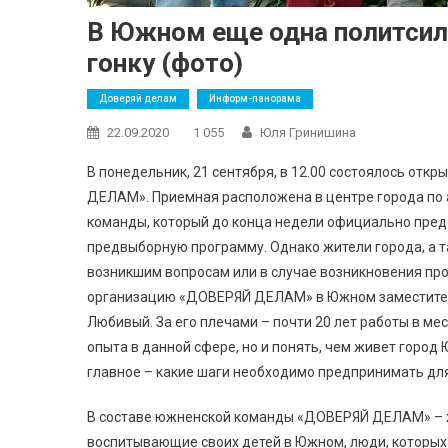
В Южном еще одна политсил
гонку (фото)
Доверяй делам
Информ-панорама
22.09.2020
1 055
Юля Гринишина
В понедельник, 21 сентября, в 12.00 состоялось от
ДЕЛАМ». Приемная расположена в центре города по 
команды, который до конца недели официально предс
предвыборную программу. Однако жители города, а т
возникшим вопросам или в случае возникновения пр
организацию «ДОВЕРЯЙ ДЕЛАМ» в Южном заместител
Любивый. За его плечами – почти 20 лет работы в ме
опыта в данной сфере, но и понять, чем живет город
главное – какие шаги необходимо предпринимать для
В составе южненской команды «ДОВЕРЯЙ ДЕЛАМ» – ж
воспитывающие своих детей в Южном, люди, которых 