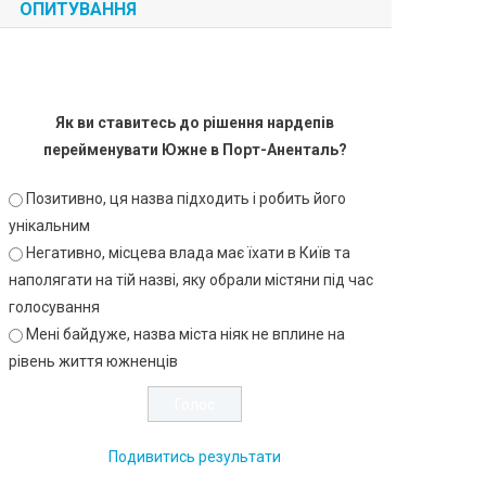
ОПИТУВАННЯ
Як ви ставитесь до рішення нардепів
перейменувати Южне в Порт-Аненталь?
Позитивно, ця назва підходить і робить його
унікальним
Негативно, місцева влада має їхати в Київ та
наполягати на тій назві, яку обрали містяни під час
голосування
Мені байдуже, назва міста ніяк не вплине на
рівень життя южненців
Подивитись результати