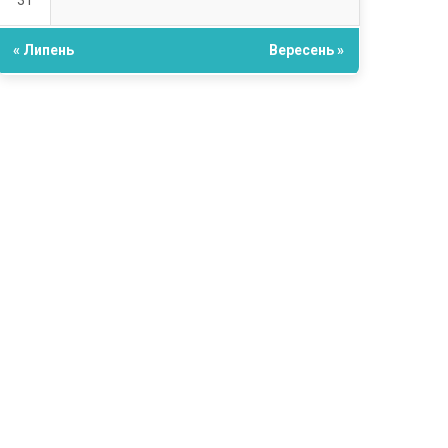
31
« Липень
Вересень »