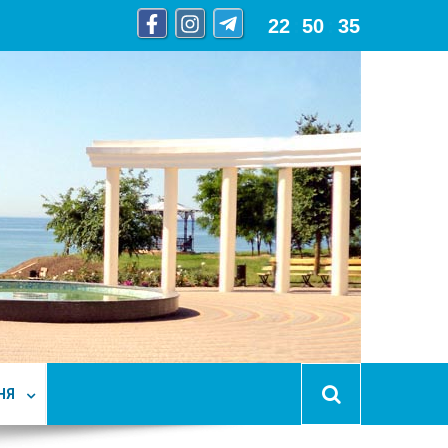
22
:
50
:
37
НЯ