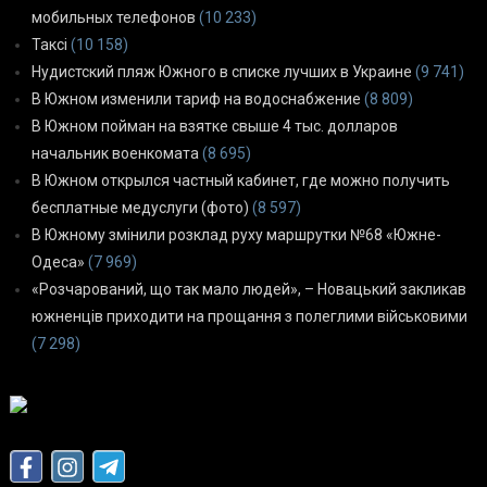
мобильных телефонов
(10 233)
Таксі
(10 158)
Нудистский пляж Южного в списке лучших в Украине
(9 741)
В Южном изменили тариф на водоснабжение
(8 809)
В Южном пойман на взятке свыше 4 тыс. долларов
начальник военкомата
(8 695)
В Южном открылся частный кабинет, где можно получить
бесплатные медуслуги (фото)
(8 597)
В Южному змінили розклад руху маршрутки №68 «Южне-
Одеса»
(7 969)
«Розчарований, що так мало людей», – Новацький закликав
южненців приходити на прощання з полеглими військовими
(7 298)