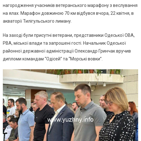
нагородження учасників ветеранського марафону з веслування
Нагор
на ялах. Марафон довжиною 70 км відбувся вчора, 22 квітня, в
Учасни
акваторії Тилігульського лиману.
Ветера
Мараф
На заході були присутні ветерани, представники Одеської ОВА,
З
РВА, міської влади та запрошені гості. Начальник Одеської
Веслув
районної державної адміністрації Олександр Гринчак вручив
дипломи командам “Одісей” та “Морські вовки”.