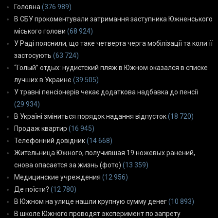
Головна
(376 989)
В СБУ прокоментували затримання заступника Южненського
міського голови
(68 924)
У Раді пояснили, що таке четверта черга мобілізації та коли її
застосують
(63 724)
“Голый” отдых: нудистский пляж в Южном оказался в списке
лучших в Украине
(39 505)
У травні пенсіонерів чекає додаткова надбавка до пенсії
(29 934)
В Україні зміниться порядок надання відпусток
(18 720)
Продаж квартир
(16 945)
Телефонний довідник
(14 668)
Жительница Южного, получившая 19 ножевых ранений,
снова опасается за жизнь (фото)
(13 359)
Медицинские учреждения
(12 956)
Де поїсти?
(12 780)
В Южном на улице нашли крупную сумму денег
(10 893)
В школе Южного проводят эксперимент по запрету