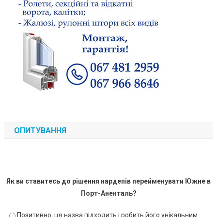
ОПИТУВАННЯ
Як ви ставитесь до рішення нардепів перейменувати Южне в
Порт-Аненталь?
Позитивно, ця назва підходить і робить його унікальним