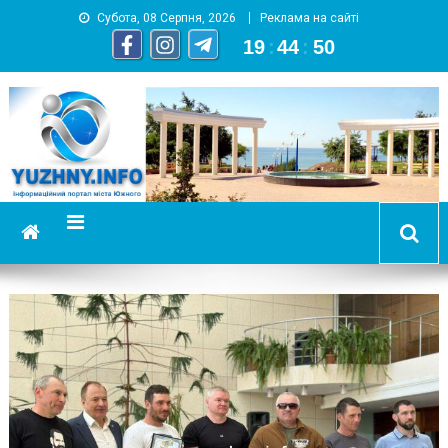
Субота, 08 Серпня, 2026
Реклама на сайті
19
:
44
:
50
YUZHNY.INFO
информационный портал города Южный