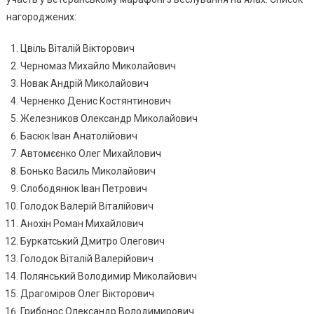
нагороджених:
Цвіль Віталій Вікторович
Черномаз Михайло Миколайович
Новак Андрій Миколайович
Черненко Денис Костянтинович
Железников Олександр Миколайович
Басюк Іван Анатолійович
Автомєєнко Олег Михайлович
Бонько Василь Миколайович
Слободянюк Іван Петрович
Голодок Валерій Віталійович
Анохін Роман Михайлович
Буркатський Дмитро Олегович
Голодок Віталій Валерійович
Полянський Володимир Миколайович
Драгомiров Олег Вікторович
Грибонос Олександр Володимирович