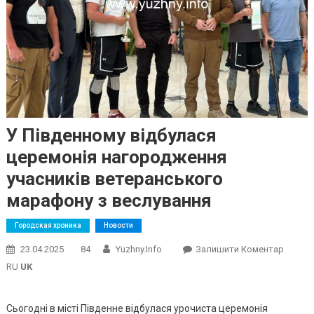
У Південному відбулася
церемонія нагородження
учасників ветеранського
марафону з веслування
Городская хроника
Новости
On
23.04.2025
84
Yuzhny.info
Залишити Коментар
У
RU
UK
Півден
Відбул
Сьогодні в місті Південне відбулася урочиста церемонія
Церемо