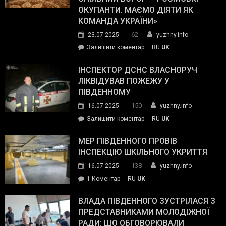
матеріального
ОКУПАНТИ. МАЄМО ДІЯТИ ЯК
резерву
КОМАНДА УКРАЇНИ»
видали
62
23.07.2025
yuzhny.info
гуманітарну
on
Залишити коментар
RU
UK
допомогу
Президент
провів
ІНСПЕКТОР ДСНС ВЛАСНОРУЧ
нараду
ЛІКВІДУВАВ ПОЖЕЖУ У
з
ПІВДЕННОМУ
керівниками
150
16.07.2025
yuzhny.info
силових
on
Залишити коментар
RU
UK
та
Інспектор
антикорупційних
ДСНС
МЕР ПІВДЕННОГО ПРОВІВ
органів:
власноруч
ІНСПЕКЦІЮ ШКІЛЬНОГО УКРИТТЯ
«Наш
ліквідував
спільний
138
16.07.2025
yuzhny.info
пожежу
ворог
до
1 Коментар
RU
UK
у
—
Мер
Південному
російські
Південного
ВЛАДА ПІВДЕННОГО ЗУСТРІЛАСЯ З
окупанти.
провів
ПРЕДСТАВНИКАМИ МОЛОДІЖНОЇ
Маємо
інспекцію
РАДИ: ЩО ОБГОВОРЮВАЛИ