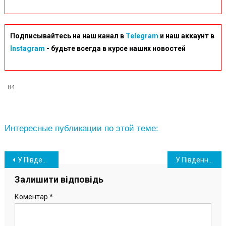
Подписывайтесь на наш канал в
Telegram
и наш аккаунт в
Instagram
- будьте всегда в курсе наших новостей
84
Интересные публикации по этой теме:
Навігація
У Південному відбувся прийом громадян Представником Уповноваженого Верховної Ради України з прав людини
У Південному відбувся мітинг з нагоди річниці Чорнобильської катастрофи
записів
Залишити відповідь
Коментар
*