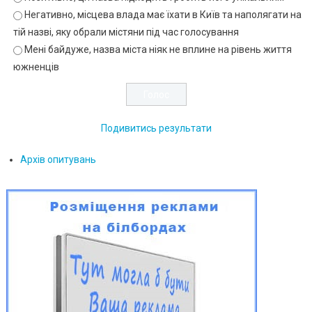
Негативно, місцева влада має їхати в Київ та наполягати на
тій назві, яку обрали містяни під час голосування
Мені байдуже, назва міста ніяк не вплине на рівень життя
южненців
Подивитись результати
Архів опитувань