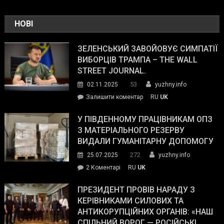
НОВІ
ЗЕЛЕНСЬКИЙ ЗАВОЙОВУЄ СИМПАТІЇ
ВИБОРЦІВ ТРАМПА – THE WALL
STREET JOURNAL.
53
02.11.2025
yuzhny.info
on
Залишити коментар
RU
UK
Зеленський
завойовує
У ПІВДЕННОМУ ПРАЦІВНИКАМ ОПЗ
симпатії
З МАТЕРІАЛЬНОГО РЕЗЕРВУ
виборців
ВИДАЛИ ГУМАНІТАРНУ ДОПОМОГУ
Трампа
272
25.07.2025
yuzhny.info
–
до
2 Коментарі
RU
UK
The
У
Wall
Південному
ПРЕЗИДЕНТ ПРОВІВ НАРАДУ З
Street
працівникам
КЕРІВНИКАМИ СИЛОВИХ ТА
Journal.
ОПЗ
АНТИКОРУПЦІЙНИХ ОРГАНІВ: «НАШ
з
СПІЛЬНИЙ ВОРОГ — РОСІЙСЬКІ