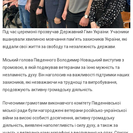
Під час церемонії прозвучав Державний Гімн України. Учасники
вшанували хвилиною мовчання пам’ять захисників України, які
віддали свої життя за свободу та незалежність держави.
Міський голова Південного Володимир Новацький виступив з
промовою, в якій подякував ветеранам за їхню мужність та
незламність духу. Він наголосив на важливості підтримки наших
захисників, які незважаючи на труднощі та випробування,
продовжують активну громадську діяльність.
Почесними грамотами виконавчого комітету Південнівської
міської ради були нагороджені ветерани російсько-української
війни за високі особисті досягнення, активну громадську
діяльність, виявлені наполегливість і силу духу, а також за
участь у ветеранському марафоні з веслування на ялах. Список