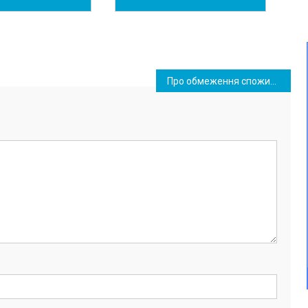
Про обмеження споживання електроенергії в Одеській області 6 грудня