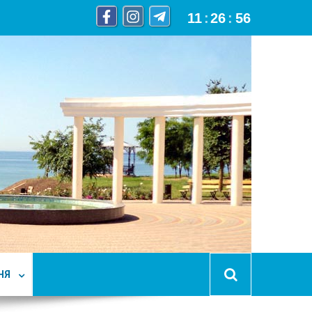
11
:
26
:
57
НЯ