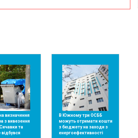
на визначення
В Южному три ОСББ
а з вивезення
можуть отримати кошти
 Сичавки та
з бюджету на заходи з
 відбувся
енергоефективності