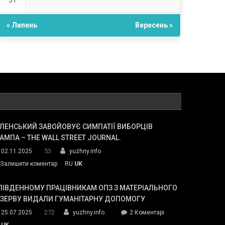
31
« Липень
Вересень »
ЛЕНСЬКИЙ ЗАВОЙОВУЄ СИМПАТІЇ ВИБОРЦІВ
АМПА – THE WALL STREET JOURNAL.
53
02.11.2025
yuzhny.info
on
Залишити коментар
RU
UK
Зеленський
завойовує
ПІВДЕННОМУ ПРАЦІВНИКАМ ОПЗ З МАТЕРІАЛЬНОГО
симпатії
ЕЗЕРВУ ВИДАЛИ ГУМАНІТАРНУ ДОПОМОГУ
виборців
272
до
25.07.2025
yuzhny.info
2 Коментарі
Трампа
У