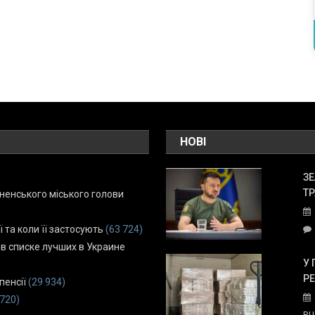
НОВІ
ЗЕ
ТР
енського міського голови
ї та коли її застосують
(63 724)
 в списке лучших в Украине
У 
Р
пенсії
(29 934)
 720)