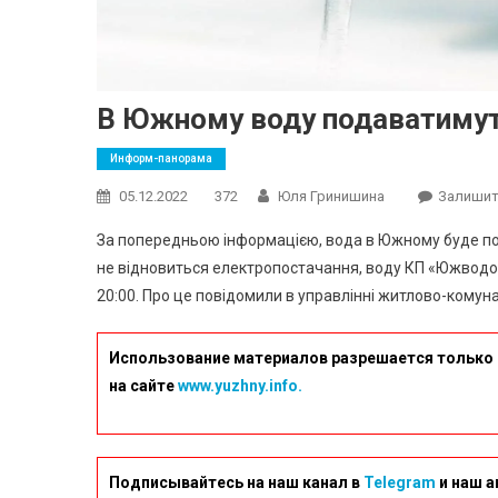
В Южному воду подаватимуть
Информ-панорама
05.12.2022
372
Юля Гринишина
Залишит
За попередньою інформацією, вода в Южному буде пода
не відновиться електропостачання, воду КП «Южводока
20:00. Про це повідомили в управлінні житлово-кому
Использование материалов разрешается только 
на сайте
www.yuzhny.info.
Подписывайтесь на наш канал в
Telegram
и наш а