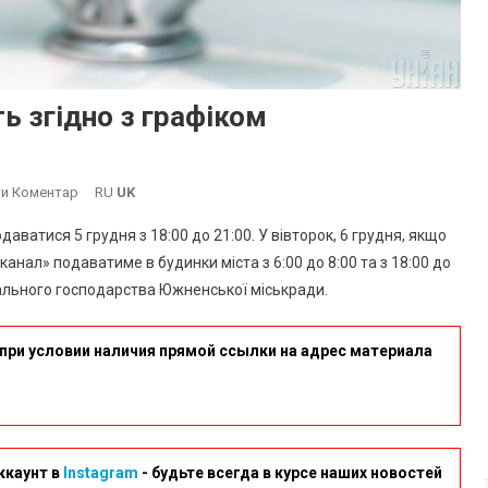
 згідно з графіком
On
и Коментар
RU
UK
В
ватися 5 грудня з 18:00 до 21:00. У вівторок, 6 грудня, якщо
Южному
нал» подаватиме в будинки міста з 6:00 до 8:00 та з 18:00 до
Воду
нального господарства Южненської міськради.
Подаватимуть
Згідно
З
при условии наличия прямой ссылки на адрес материала
Графіком
ккаунт в
Instagram
- будьте всегда в курсе наших новостей