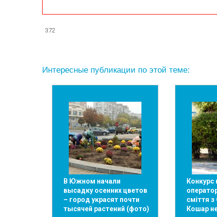
372
Интересные публикации по этой теме:
В Южном начали
Конкурс 
высадку осенних цветов
оператор
– город украсят почти
сміття з
тысячей растений (фото)
Кошар не