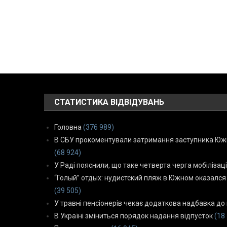
СТАТИСТИКА ВІДВІДУВАНЬ
Головна
(376 989)
В СБУ прокоментували затримання заступника Южн
(68 924)
У Раді пояснили, що таке четверта черга мобілізаці
“Голый” отдых: нудистский пляж в Южном оказался
(39 505)
У травні пенсіонерів чекає додаткова надбавка до 
В Україні зміниться порядок надання відпусток
(18