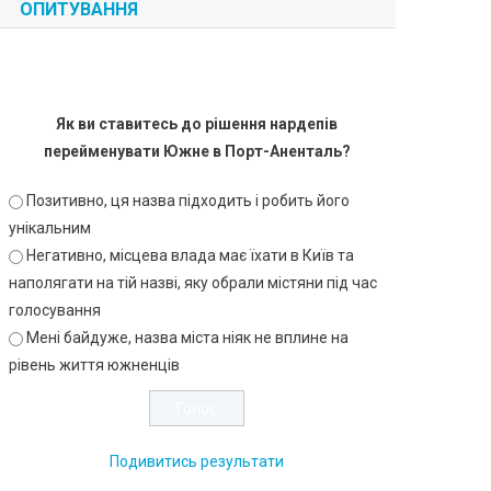
ОПИТУВАННЯ
Як ви ставитесь до рішення нардепів
перейменувати Южне в Порт-Аненталь?
Позитивно, ця назва підходить і робить його
унікальним
Негативно, місцева влада має їхати в Київ та
наполягати на тій назві, яку обрали містяни під час
голосування
Мені байдуже, назва міста ніяк не вплине на
рівень життя южненців
Подивитись результати