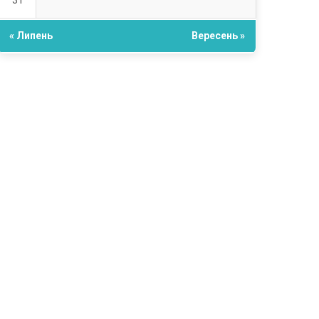
31
« Липень
Вересень »