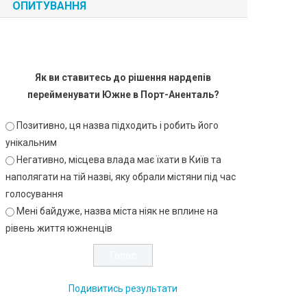
ОПИТУВАННЯ
Як ви ставитесь до рішення нардепів
перейменувати Южне в Порт-Аненталь?
Позитивно, ця назва підходить і робить його
унікальним
Негативно, місцева влада має їхати в Київ та
наполягати на тій назві, яку обрали містяни під час
голосування
Мені байдуже, назва міста ніяк не вплине на
рівень життя южненців
Подивитись результати