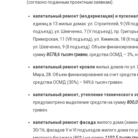
(согласно поданным проектным заявкам):
капитальный ремонт (модернизация) и пускон
единиц в 13 жилых домах: ул. Строителей, 9 (VII подъ
подъезд), ул. Шевченко, 7 (V подъезд), пр. Григорьев
Приморская, 11 (VII подъезд), ул. Химиков, 18 (II под
ул. Шевченко, 9 (II подъезд). Объем финансирован
сумму
8578,6 тысяч гривен
, средства ОСМД – 3%, н
капитальный ремонт кровли
жилых домов по ул. Хи
Мира, 28. Объем финансирования за счет средств
средства ОСМД (30%) – 949,6 тысяч гривен.
капитальный ремонт, утепление технического э
предусмотрено выделение средств на сумму
800,0
гривен.
капитальный ремонт фасада
жилого дома (замена
30/16, фасадов V и VI подъездов жилого дома по 
местного бюджета (80%) на сумму
1102,5 тысяч гр