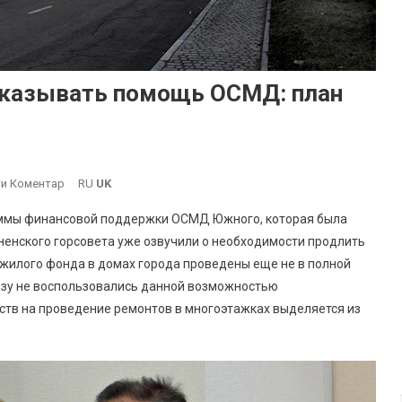
казывать помощь ОСМД: план
On
и Коментар
RU
UK
Город
раммы финансовой поддержки ОСМД Южного, которая была
Южный
Южненского горсовета уже озвучили о необходимости продлить
Продолжает
жилого фонда в домах города проведены еще не в полной
Оказывать
 разу не воспользовались данной возможностью
Помощь
ОСМД:
ств на проведение ремонтов в многоэтажках выделяется из
План
Работ
На
2021