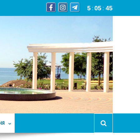
5
:
05
:
46
НЯ