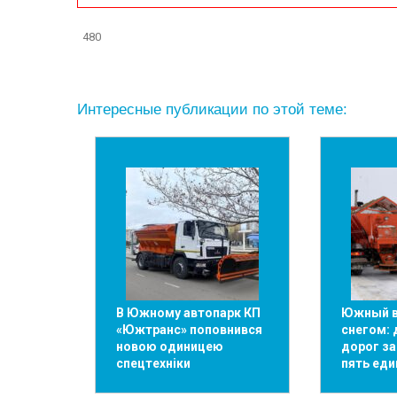
480
Интересные публикации по этой теме:
В Южному автопарк КП
Южный в
«Южтранс» поповнився
снегом: 
новою одиницею
дорог з
спецтехніки
пять еди