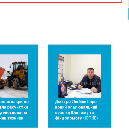
новь накрыло
Дмитро Любівий про
для расчистки
новий опалювальний
адействованы
сезон в Южному та
ниц техники
фіндопомогу «ЮТКЕ»