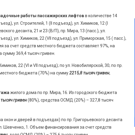
аладочные работы пассажирских лифтов
в количестве 14
езд), ул. Строителей, 1 (II подъезд), ул. Химиков, 12 (I
ского десанта, 21 и 23 (В/П), пр. Мира, 13 (пасс.), ул.
ъезд), ул. Химиков, 22 (VII подъезд), ул. Приморская, 15 ( пасс.),
ия за счет средств местного бюджета составляет 97%, на
а сумму 369,4 тысяч гривен.
миков, 22 (VI и VII подъезд); по ул. Новобилярской, 30; по пр.
 местного бюджета (70%) на сумму
2215,8 тысяч гривен
,
тажа
жилого дома по пр. Мира, 16. Из городского бюджета
 тысяч гривен
(80%), средства ОСМД (20%) – 327,8 тысяч
 окон и дверей в подъездах) по пр. Григорьевского десанта
ул. Шевченко, 1. Объем финансирования за счет средств
ивен
, доля ОСМД (20%) – 275,6 тысяч гривен.