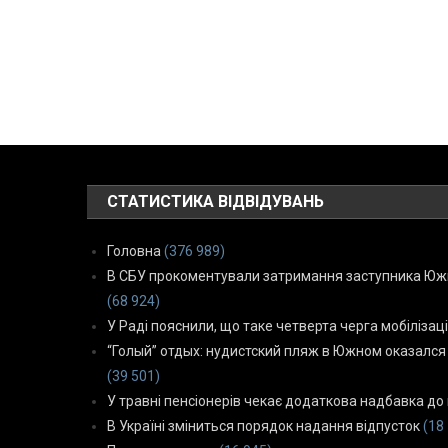
СТАТИСТИКА ВІДВІДУВАНЬ
Головна
(376 989)
В СБУ прокоментували затримання заступника Южн
(68 924)
У Раді пояснили, що таке четверта черга мобілізаці
“Голый” отдых: нудистский пляж в Южном оказался
(39 501)
У травні пенсіонерів чекає додаткова надбавка до 
В Україні зміниться порядок надання відпусток
(18