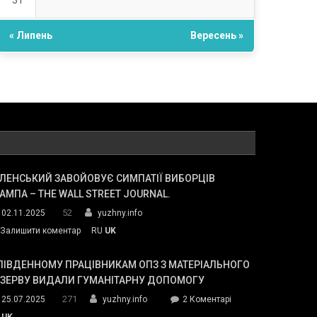
31
« Липень
Вересень »
ЛЕНСЬКИЙ ЗАВОЙОВУЄ СИМПАТІЇ ВИБОРЦІВ
АМПА – THE WALL STREET JOURNAL.
52
02.11.2025
yuzhny.info
on
Залишити коментар
RU
UK
Зеленський
завойовує
ПІВДЕННОМУ ПРАЦІВНИКАМ ОПЗ З МАТЕРІАЛЬНОГО
симпатії
ЕЗЕРВУ ВИДАЛИ ГУМАНІТАРНУ ДОПОМОГУ
виборців
271
до
25.07.2025
yuzhny.info
2 Коментарі
Трампа
У