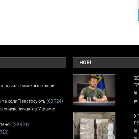
НОВІ
ЗЕ
ТР
енського міського голови
ї та коли її застосують
(63 724)
 в списке лучших в Украине
У 
Р
пенсії
(29 934)
 720)