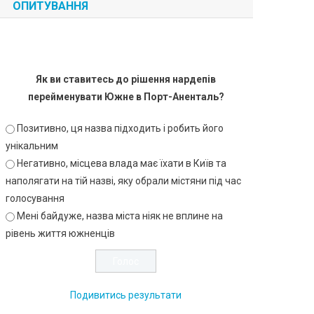
ОПИТУВАННЯ
Як ви ставитесь до рішення нардепів
перейменувати Южне в Порт-Аненталь?
Позитивно, ця назва підходить і робить його
унікальним
Негативно, місцева влада має їхати в Київ та
наполягати на тій назві, яку обрали містяни під час
голосування
Мені байдуже, назва міста ніяк не вплине на
рівень життя южненців
Подивитись результати