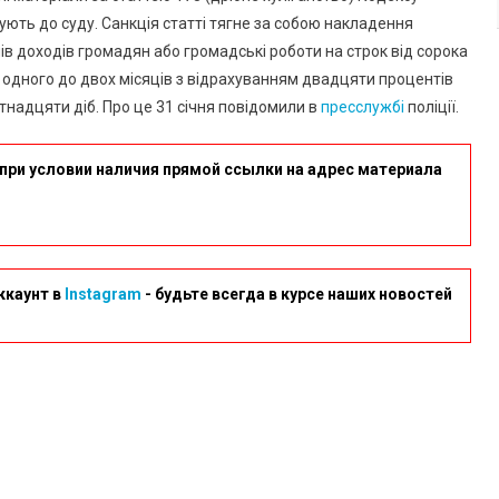
Полеглих
ують до суду. Санкція статті тягне за собою накладення
Героїв
в доходів громадян або громадські роботи на строк від сорока
д одного до двох місяців з відрахуванням двадцяти процентів
ятнадцяти діб. Про це 31 січня повідомили в
пресслужбі
поліції.
при условии наличия прямой ссылки на адрес материала
ккаунт в
Instagram
- будьте всегда в курсе наших новостей