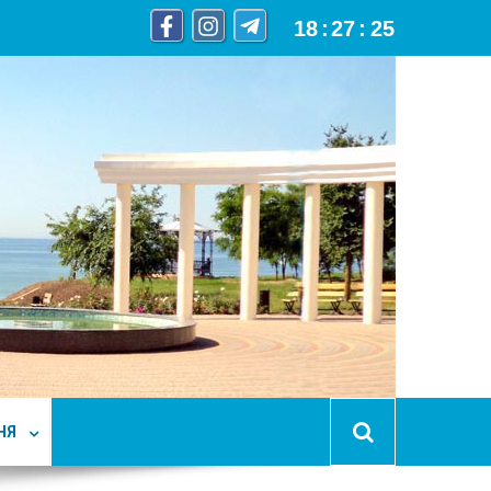
18
:
27
:
26
НЯ