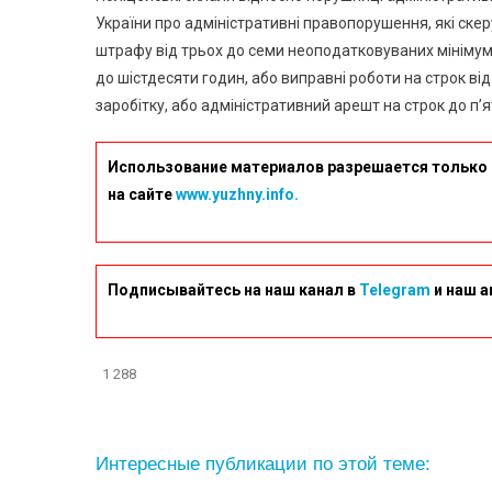
України про адміністративні правопорушення, які скер
штрафу від трьох до семи неоподатковуваних мінімумі
до шістдесяти годин, або виправні роботи на строк ві
заробітку, або адміністративний арешт на строк до п’
Использование материалов разрешается только 
на сайте
www.yuzhny.info.
Подписывайтесь на наш канал в
Telegram
и наш а
1 288
Интересные публикации по этой теме: