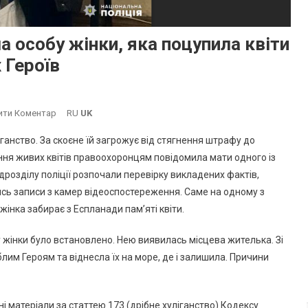
 особу жінки, яка поцупила квіти
 Героїв
On
ити Коментар
RU
UK
В
іганство. За скоєне їй загрожує від стягнення штрафу до
Южному
ння живих квітів правоохоронцям повідомила мати одного із
Поліція
ідрозділу поліції розпочали перевірку викладених фактів,
Встановила
лись записи з камер відеоспостереження. Саме на одному з
Особу
Жінки,
 жінка забирає з Еспланади пам’яті квіти.
Яка
Поцупила
 жінки було встановлено. Нею виявилась місцева жителька. Зі
Квіти
блим Героям та віднесла їх на море, де і залишила. Причини
З
Еспланади
Пам’яті
і матеріали за статтею 173 (дрібне хуліганство) Кодексу