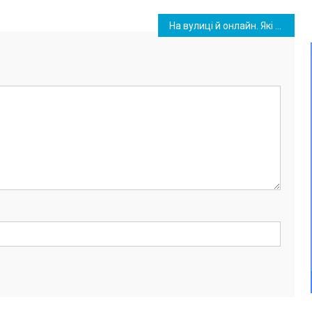
На вулиці й онлайн. Які правила вручення електронних повісток і перевірки документів пропонує уряд України