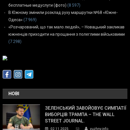
бесплатные медуслуги (фото)
(8 597)
В Южному змінили розклад руху маршрутки №68 «Южне-
Одеса»
(7 969)
«Розчарований, що так мало людей», – Новацький закликав
южненців приходити на прощання з полеглими військовими
(7 298)
НОВІ
ЗЕЛЕНСЬКИЙ ЗАВОЙОВУЄ СИМПАТІЇ
ВИБОРЦІВ ТРАМПА – THE WALL
STREET JOURNAL.
53
02.11.2025
yuzhny.info