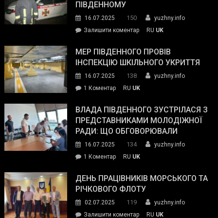
з
ПІВДЕННОМУ
керівниками
150
16.07.2025
yuzhny.info
силових
on
Залишити коментар
RU
UK
та
Інспектор
антикорупційних
ДСНС
МЕР ПІВДЕННОГО ПРОВІВ
органів:
власноруч
ІНСПЕКЦІЮ ШКІЛЬНОГО УКРИТТЯ
«Наш
ліквідував
спільний
138
16.07.2025
yuzhny.info
пожежу
ворог
до
1 Коментар
RU
UK
у
—
Мер
Південному
російські
Південного
ВЛАДА ПІВДЕННОГО ЗУСТРІЛАСЯ З
окупанти.
провів
ПРЕДСТАВНИКАМИ МОЛОДІЖНОЇ
Маємо
інспекцію
РАДИ: ЩО ОБГОВОРЮВАЛИ
діяти
шкільного
134
16.07.2025
yuzhny.info
як
укриття
команда
до
1 Коментар
RU
UK
України»
Влада
Південного
ДЕНЬ ПРАЦІВНИКІВ МОРСЬКОГО ТА
зустрілася
РІЧКОВОГО ФЛОТУ
з
119
02.07.2025
yuzhny.info
представниками
on
Залишити коментар
RU
UK
молодіжної