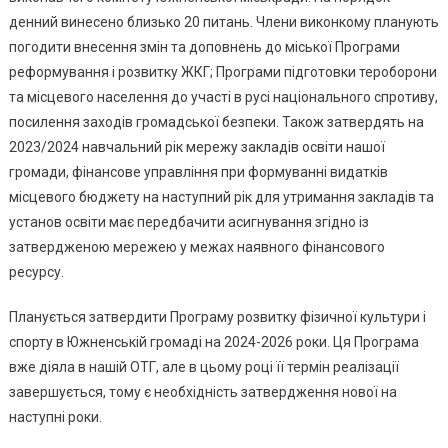
На
денний винесено близько 20 питань. Члени виконкому планують
Цьому
погодити внесення змін та доповнень до міської Програми
Тижні
Відбудеться
реформування і розвитку ЖКГ; Програми підготовки тероборони
Засідання
та місцевого населення до участі в русі національного спротиву,
Виконкому:
посилення заходів громадської безпеки. Також затвердять на
На
2023/2024 навчальний рік мережу закладів освіти нашої
Порядку
громади, фінансове управління при формуванні видатків
Денному
місцевого бюджету на наступний рік для утримання закладів та
Близько
установ освіти має передбачити асигнування згідно із
20
затвердженою мережею у межах наявного фінансового
Питань
ресурсу.
Планується затвердити Програму розвитку фізичної культури і
спорту в Южненській громаді на 2024-2026 роки. Ця Програма
вже діяла в нашій ОТГ, але в цьому році її термін реалізації
завершується, тому є необхідність затвердження нової на
наступні роки.