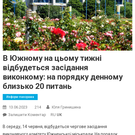
В Южному на цьому тижні
відбудеться засідання
виконкому: на порядку денному
близько 20 питань
Информ-панорама
13.06.2023
214
Юля Гринишина
On
Залишити Коментар
RU
UK
В
В середу, 14 червня, відбудеться чергове засідання
Южному
виконавчого комітету Южненської міськради. На порядок