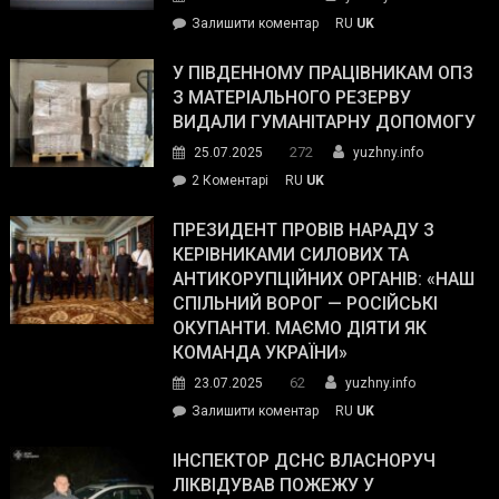
on
Залишити коментар
RU
UK
Зеленський
завойовує
У ПІВДЕННОМУ ПРАЦІВНИКАМ ОПЗ
симпатії
З МАТЕРІАЛЬНОГО РЕЗЕРВУ
виборців
ВИДАЛИ ГУМАНІТАРНУ ДОПОМОГУ
Трампа
272
25.07.2025
yuzhny.info
–
до
2 Коментарі
RU
UK
The
У
Wall
Південному
ПРЕЗИДЕНТ ПРОВІВ НАРАДУ З
Street
працівникам
КЕРІВНИКАМИ СИЛОВИХ ТА
Journal.
ОПЗ
АНТИКОРУПЦІЙНИХ ОРГАНІВ: «НАШ
з
СПІЛЬНИЙ ВОРОГ — РОСІЙСЬКІ
матеріального
ОКУПАНТИ. МАЄМО ДІЯТИ ЯК
резерву
КОМАНДА УКРАЇНИ»
видали
62
23.07.2025
yuzhny.info
гуманітарну
on
Залишити коментар
RU
UK
допомогу
Президент
провів
ІНСПЕКТОР ДСНС ВЛАСНОРУЧ
нараду
ЛІКВІДУВАВ ПОЖЕЖУ У