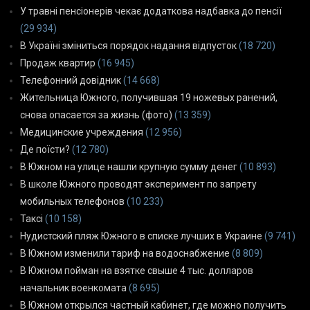
У травні пенсіонерів чекає додаткова надбавка до пенсії
(29 934)
В Україні зміниться порядок надання відпусток
(18 720)
Продаж квартир
(16 945)
Телефонний довідник
(14 668)
Жительница Южного, получившая 19 ножевых ранений,
снова опасается за жизнь (фото)
(13 359)
Медицинские учреждения
(12 956)
Де поїсти?
(12 780)
В Южном на улице нашли крупную сумму денег
(10 893)
В школе Южного проводят эксперимент по запрету
мобильных телефонов
(10 233)
Таксі
(10 158)
Нудистский пляж Южного в списке лучших в Украине
(9 741)
В Южном изменили тариф на водоснабжение
(8 809)
В Южном пойман на взятке свыше 4 тыс. долларов
начальник военкомата
(8 695)
В Южном открылся частный кабинет, где можно получить