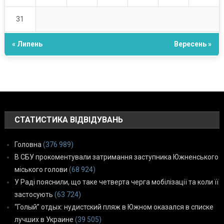
31
« Липень
Вересень »
СТАТИСТИКА ВІДВІДУВАНЬ
Головна
(376 989)
В СБУ прокоментували затримання заступника Южненського
міського голови
(68 924)
У Раді пояснили, що таке четверта черга мобілізації та коли її
застосують
(63 724)
“Голый” отдых: нудистский пляж в Южном оказался в списке
лучших в Украине
(39 505)