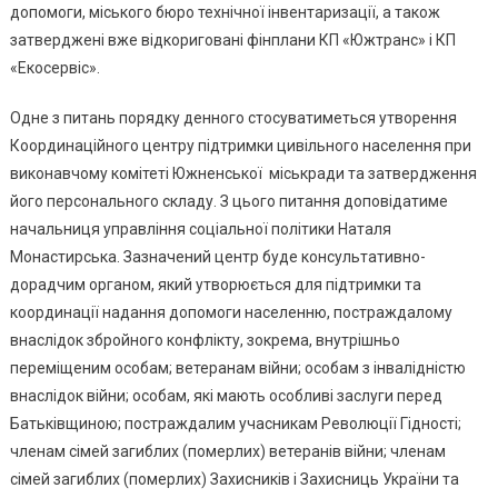
допомоги, міського бюро технічної інвентаризації, а також
затверджені вже відкориговані фінплани КП «Южтранс» і КП
«Екосервіс».
Одне з питань порядку денного стосуватиметься утворення
Координаційного центру підтримки цивільного населення при
виконавчому комітеті Южненської міськради та затвердження
його персонального складу. З цього питання доповідатиме
начальниця управління соціальної політики Наталя
Монастирська. Зазначений центр буде консультативно-
дорадчим органом, який утворюється для підтримки та
координації надання допомоги населенню, постраждалому
внаслідок збройного конфлікту, зокрема, внутрішньо
переміщеним особам; ветеранам війни; особам з інвалідністю
внаслідок війни; особам, які мають особливі заслуги перед
Батьківщиною; постраждалим учасникам Революції Гідності;
членам сімей загиблих (померлих) ветеранів війни; членам
сімей загиблих (померлих) Захисників і Захисниць України та