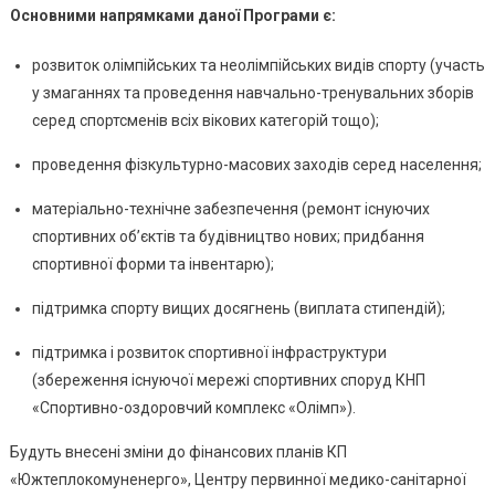
Основними напрямками даної Програми є:
розвиток олімпійських та неолімпійських видів спорту (участь
у змаганнях та проведення навчально-тренувальних зборів
серед спортсменів всіх вікових категорій тощо);
проведення фізкультурно-масових заходів серед населення;
матеріально-технічне забезпечення (ремонт існуючих
спортивних об’єктів та будівництво нових; придбання
спортивної форми та інвентарю);
підтримка спорту вищих досягнень (виплата стипендій);
підтримка і розвиток спортивної інфраструктури
(збереження існуючої мережі спортивних споруд КНП
«Спортивно-оздоровчий комплекс «Олімп»).
Будуть внесені зміни до фінансових планів КП
«Южтеплокомуненерго», Центру первинної медико-санітарної