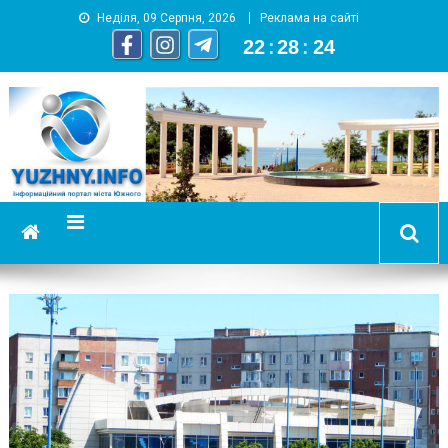
Неділя, 09 Серпня, 2026
Реклама на сайті
22
:
28
:
24
YUZHNY.INFO
информационный портал города Южный