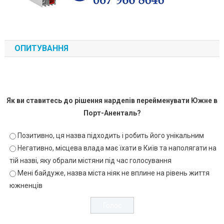
ОПИТУВАННЯ
Як ви ставитесь до рішення нардепів перейменувати Южне в
Порт-Аненталь?
Позитивно, ця назва підходить і робить його унікальним
Негативно, місцева влада має їхати в Київ та наполягати на
тій назві, яку обрали містяни під час голосування
Мені байдуже, назва міста ніяк не вплине на рівень життя
южненців