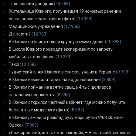
Телефонний довідник
(14 668)
Жительница Южного, получившая 19 ножевых ранений,
снова опасается за жизнь (фото)
(13 359)
Медицинские учреждения
(12 956)
Де поїсти?
(12 780)
В Южном на улице нашли крупную сумму денег
(10 893)
В школе Южного проводят эксперимент по запрету
мобильных телефонов
(10 233)
Таксі
(10 158)
Нудистский пляж Южного в списке лучших в Украине
(9 739)
В Южном изменили тариф на водоснабжение
(8 809)
В Южном пойман на взятке свыше 4 тыс. долларов
начальник военкомата
(8 695)
В Южном открылся частный кабинет, где можно получить
бесплатные медуслуги (фото)
(8 597)
В Южному змінили розклад руху маршрутки №68 «Южне-
Одеса»
(7 969)
«Розчарований, що так мало людей», – Новацький закликав