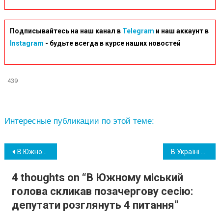
Подписывайтесь на наш канал в
Telegram
и наш аккаунт в
Instagram
- будьте всегда в курсе наших новостей
439
Интересные публикации по этой теме:
Навігація
В Южному озвучили, скільки немовлят народилося в жовтні цього року
В Україні почала діяти заборона на феєрверки та петарди
записів
4 thoughts on “
В Южному міський
голова скликав позачергову сесію:
депутати розглянуть 4 питання
”