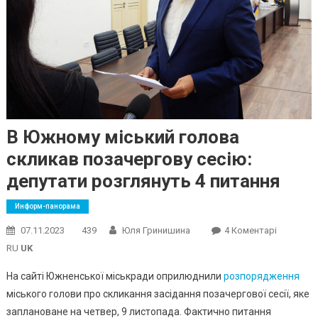
В Южному міський голова
скликав позачергову сесію:
депутати розглянуть 4 питання
Информ-панорама
До
07.11.2023
439
Юля Гринишина
4 Коментарі
В
RU
UK
Южному
На сайті Южненської міськради оприлюднили
розпорядження
Міський
міського голови про скликання засідання позачергової сесії, яке
Голова
заплановане на четвер, 9 листопада. Фактично питання
Скликав