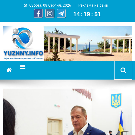
Субота, 08 Серпня, 2026
Реклама на сайті
14
:
19
:
52
YUZHNY.INFO
информационный портал города Южный