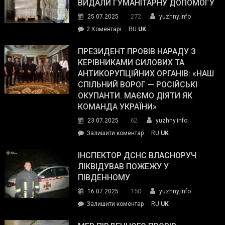
виборців
ВИДАЛИ ГУМАНІТАРНУ ДОПОМОГУ
Трампа
272
25.07.2025
yuzhny.info
–
до
2 Коментарі
RU
UK
The
У
Wall
Південному
ПРЕЗИДЕНТ ПРОВІВ НАРАДУ З
Street
працівникам
КЕРІВНИКАМИ СИЛОВИХ ТА
Journal.
ОПЗ
АНТИКОРУПЦІЙНИХ ОРГАНІВ: «НАШ
з
СПІЛЬНИЙ ВОРОГ — РОСІЙСЬКІ
матеріального
ОКУПАНТИ. МАЄМО ДІЯТИ ЯК
резерву
КОМАНДА УКРАЇНИ»
видали
62
23.07.2025
yuzhny.info
гуманітарну
on
Залишити коментар
RU
UK
допомогу
Президент
провів
ІНСПЕКТОР ДСНС ВЛАСНОРУЧ
нараду
ЛІКВІДУВАВ ПОЖЕЖУ У
з
ПІВДЕННОМУ
керівниками
150
16.07.2025
yuzhny.info
силових
on
Залишити коментар
RU
UK
та
Інспектор
антикорупційних
ДСНС