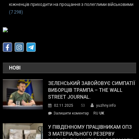
южненців приходити на прощання з полеглими військовими
(7 298)
НОВІ
ЗЕЛЕНСЬКИЙ ЗАВОЙОВУЄ СИМПАТІЇ
ВИБОРЦІВ ТРАМПА – THE WALL
STREET JOURNAL.
53
02.11.2025
yuzhny.info
on
Залишити коментар
RU
UK
Зеленський
завойовує
У ПІВДЕННОМУ ПРАЦІВНИКАМ ОПЗ
симпатії
З МАТЕРІАЛЬНОГО РЕЗЕРВУ