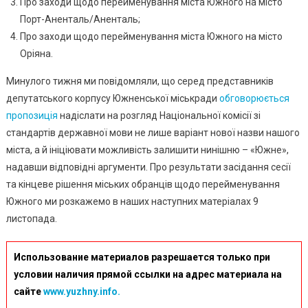
Про заходи щодо перейменування міста Южного на місто
Порт-Аненталь/Аненталь;
Про заходи щодо перейменування міста Южного на місто
Оріяна.
Минулого тижня ми повідомляли, що серед представників
депутатського корпусу Южненської міськради
обговорюється
пропозиція
надіслати на розгляд Національної комісії зі
стандартів державної мови не лише варіант нової назви нашого
міста, а й ініціювати можливість залишити нинішню – «Южне»,
надавши відповідні аргументи. Про результати засідання сесії
та кінцеве рішення міських обранців щодо перейменування
Южного ми розкажемо в наших наступних матеріалах 9
листопада.
Использование материалов разрешается только при
условии наличия прямой ссылки на адрес материала на
сайте
www.yuzhny.info.