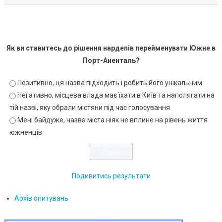
Як ви ставитесь до рішення нардепів перейменувати Южне в
Порт-Аненталь?
Позитивно, ця назва підходить і робить його унікальним
Негативно, місцева влада має їхати в Київ та наполягати на
тій назві, яку обрали містяни під час голосування
Мені байдуже, назва міста ніяк не вплине на рівень життя
южненців
Подивитись результати
Архів опитувань