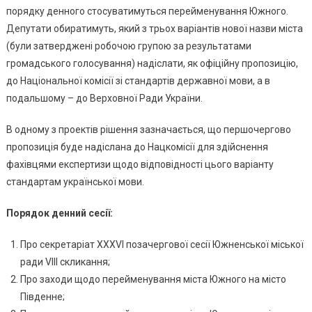
Позачерг
порядку денного стосуватимуться перейменування Южного.
Сесію:
Депутати обиратимуть, який з трьох варіантів нової назви міста
Депутати
(були затверджені робочою групою за результатами
Розгляну
громадського голосування) надіслати, як офіційну пропозицію,
4
до Національної комісії зі стандартів державної мови, а в
Питання
подальшому – до Верховної Ради України.
В одному з проектів рішення зазначається, що першочергово
пропозиція буде надіслана до Нацкомісії для здійснення
фахівцями експертизи щодо відповідності цього варіанту
стандартам української мови.
Порядок денний сесії:
Про секретаріат ХХХVІ позачергової сесії Южненської міської
ради VІIІ скликання;
Про заходи щодо перейменування міста Южного на місто
Південне;