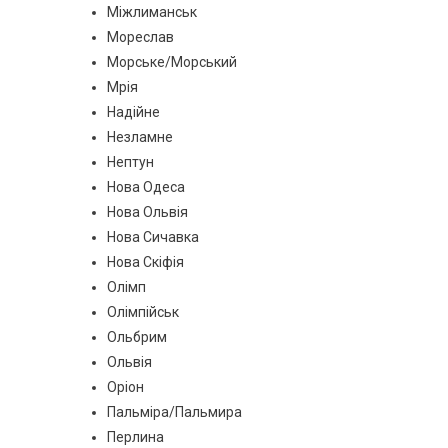
Міжлиманськ
Мореслав
Морське/Морський
Мрія
Надійне
Незламне
Нептун
Нова Одеса
Нова Ольвія
Нова Сичавка
Нова Скіфія
Олімп
Олімпійськ
Ольбрим
Ольвія
Оріон
Пальміра/Пальмира
Перлина