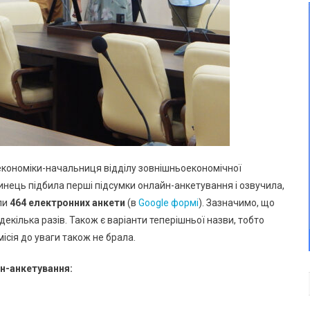
 економіки-начальниця відділу зовнішньоекономічної
тинець підбила перші підсумки онлайн-анкетування і озвучила,
ли
464 електронних анкети
(в
Google формі
). Зазначимо, що
декілька разів. Також є варіанти теперішньої назви, тобто
місія до уваги також не брала.
н-анкетування: