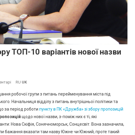
ру ТОП-10 варіантів нової назви
До
ентарі
RU
UK
В
дання робочої групи з питань перейменування міста під
Южному
го. Начальниця відділу з питань внутрішньої політики та
Критерії
що за період роботи
пункту в ПК «Дружба» зі збору пропозицій
Для
пропозицій
Відбору
щодо нової назви, з-поміж них є ті, які
ТОП-10
анти: Нова Скіфія, Сонячноморськ, Сонцесвіт. Вона зазначила,
Варіантів
или бажання вказати там назву Южне чи Южний, проте такий