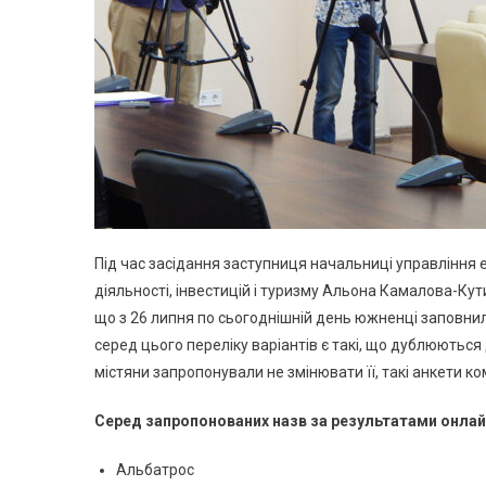
Під час засідання заступниця начальниці управління
діяльності, інвестицій і туризму Альона Камалова-Ку
що з 26 липня по сьогоднішній день южненці заповни
серед цього переліку варіантів є такі, що дублюються 
містяни запропонували не змінювати її, такі анкети ко
Серед запропонованих назв за результатами онлай
Альбатрос