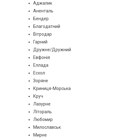
Аджалик
Аненталь
Бендер
Благодатний
Вітродар
Гарний
Дружне/Дружний
Евфонія
Еллада
Есхол
Зоряне
Криниця-Морська
Круч
Лазурне
Літораль
Любомир
Милославськ
Мирне