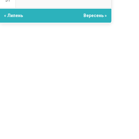
31
« Липень
Вересень »