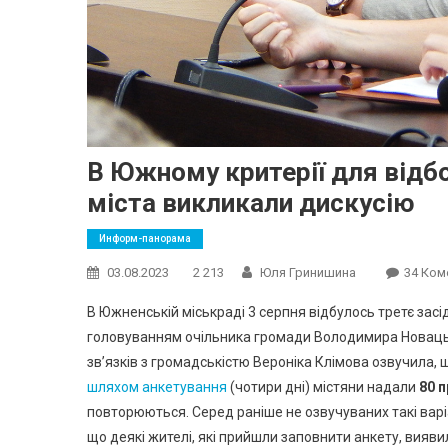
В Южному критерії для відбо
міста викликали дискусію
Информ-панорама
03.08.2023
2 213
Юля Гринишина
34 Ком
В Южненській міськраді 3 серпня відбулось третє засі
головуванням очільника громади Володимира Новацько
зв’язків з громадськістю Вероніка Клімова озвучила, 
шляхом анкетування
(чотири дні) містяни надали
80 
повторюються. Серед раніше не озвучуваних такі варі
що деякі жителі, які прийшли заповнити анкету, вияв