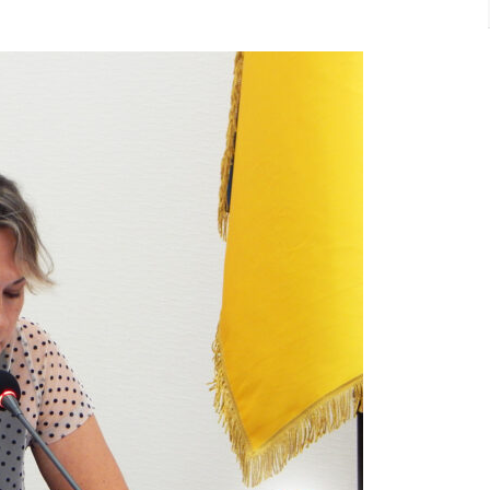
Нової
Назви
Міста
Викликали
Дискусію