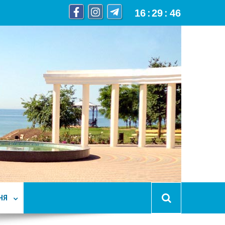
16
:
29
:
47
НЯ