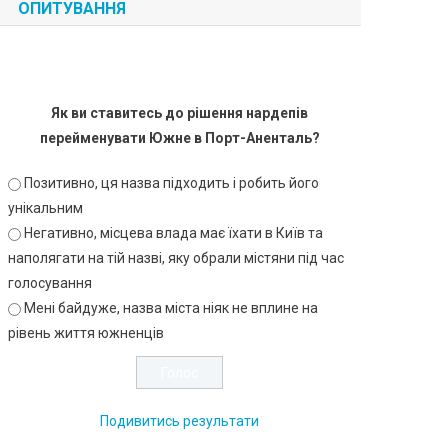
ОПИТУВАННЯ
Як ви ставитесь до рішення нардепів
перейменувати Южне в Порт-Аненталь?
Позитивно, ця назва підходить і робить його
унікальним
Негативно, місцева влада має їхати в Київ та
наполягати на тій назві, яку обрали містяни під час
голосування
Мені байдуже, назва міста ніяк не вплине на
рівень життя южненців
Подивитись результати