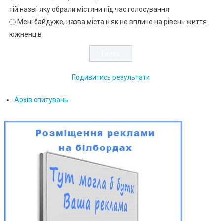
тій назві, яку обрали містяни під час голосування
Мені байдуже, назва міста ніяк не вплине на рівень життя
южненців
Подивитись результати
Архів опитувань