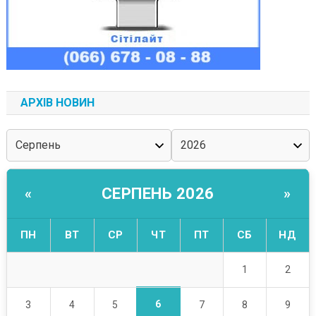
АРХІВ НОВИН
СЕРПЕНЬ 2026
«
»
ПН
ВТ
СР
ЧТ
ПТ
СБ
НД
1
2
6
3
4
5
7
8
9