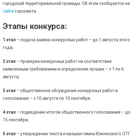
Музыку
городской территориальной громады. Об этом сообщается на
Гимна
сайте
горсовета.
Южненск
ОТГ
Этапы конкурса:
1 этап
– подача заявок конкурсных работ – до 1 августа этого
года;
2 этап
– проверка конкурсных работ на соответствие
заявленным требованиям и определение лучших – с 1 по 6
августа;
3 этап
– общественное обсуждение конкурсных работ и
голосование – с 10 августа по 10 сентября;
4 этап
– подведение итогов общественного голосования – до
15 сентября;
5 этап
– утверждение текста и музыки гимна Южненского ОТГ