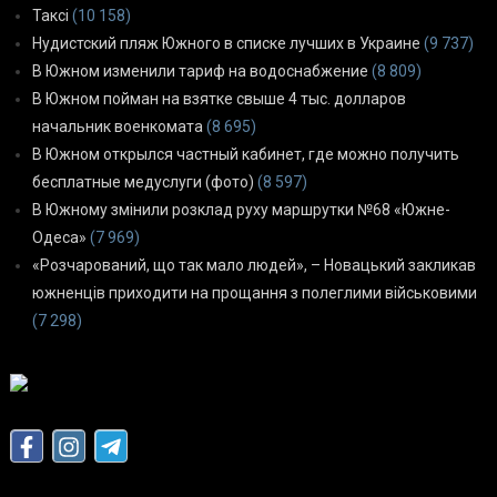
Таксі
(10 158)
Нудистский пляж Южного в списке лучших в Украине
(9 737)
В Южном изменили тариф на водоснабжение
(8 809)
В Южном пойман на взятке свыше 4 тыс. долларов
начальник военкомата
(8 695)
В Южном открылся частный кабинет, где можно получить
бесплатные медуслуги (фото)
(8 597)
В Южному змінили розклад руху маршрутки №68 «Южне-
Одеса»
(7 969)
«Розчарований, що так мало людей», – Новацький закликав
южненців приходити на прощання з полеглими військовими
(7 298)