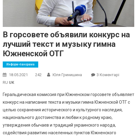
В горсовете объявили конкурс на
лучший текст и музыку гимна
Южненской ОТГ
Информ-панорама
До
18.05.2021
242
Юля Гринишина
3 Коментарі
В
RU
UK
Горсовет
Геральдическая комиссия при Южненском горсовете объявляет
Объявил
конкурс на написание текста и музыки гимна Южненской ОТГ с
Конкурс
целью сохранения исторического и культурного наследия,
На
Лучший
национального достоинства и любви к родному краю,
Текст
утверждения обычаев и традиций украинского народа,
И
содействия развитию населенных пунктов Южненского