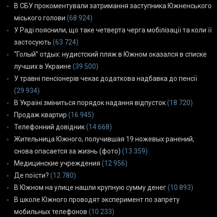
В СБУ прокоментували затримання заступника Южненського
міського голови
(68 924)
У Раді пояснили, що таке четверта черга мобілізації та коли її
застосують
(63 724)
“Голый” отдых: нудистский пляж в Южном оказался в списке
лучших в Украине
(39 500)
У травні пенсіонерів чекає додаткова надбавка до пенсії
(29 934)
В Україні зміниться порядок надання відпусток
(18 720)
Продаж квартир
(16 945)
Телефонний довідник
(14 668)
Жительница Южного, получившая 19 ножевых ранений,
снова опасается за жизнь (фото)
(13 359)
Медицинские учреждения
(12 956)
Де поїсти?
(12 780)
В Южном на улице нашли крупную сумму денег
(10 893)
В школе Южного проводят эксперимент по запрету
мобильных телефонов
(10 233)