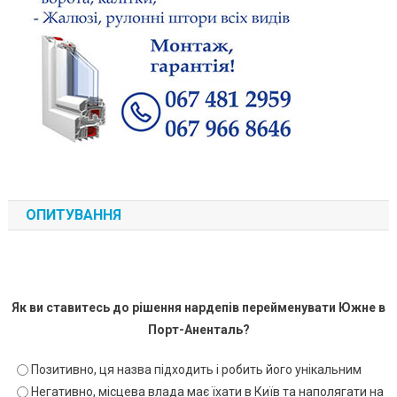
ОПИТУВАННЯ
Як ви ставитесь до рішення нардепів перейменувати Южне в
Порт-Аненталь?
Позитивно, ця назва підходить і робить його унікальним
Негативно, місцева влада має їхати в Київ та наполягати на