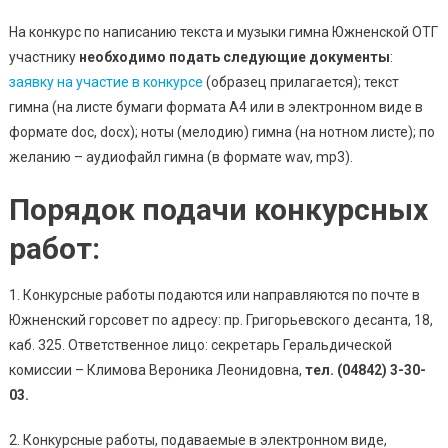
На конкурс по написанию текста и музыки гимна Южненской ОТГ
участнику
необходимо подать следующие документы
:
заявку на участие в конкурсе
(образец прилагается); текст
гимна (на листе бумаги формата А4 или в электронном виде в
формате doc, docx); ноты (мелодию) гимна (на нотном листе); по
желанию – аудиофайл гимна (в формате wav, mp3).
Порядок подачи конкурсных
работ:
1. Конкурсные работы подаются или направляются по почте в
Южненский горсовет по адресу: пр. Григорьевского десанта, 18,
каб. 325. Ответственное лицо: секретарь Геральдической
комиссии – Климова Вероника Леонидовна,
тел. (04842) 3-30-
03.
2. Конкурсные работы, подаваемые в электронном виде,