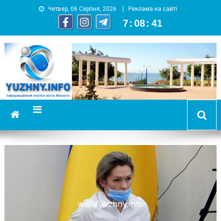
Четвер, 06 Серпня, 2026
Реклама на сайті
7
:
08
:
42
YUZHNY.INFO
информационный портал города Южный