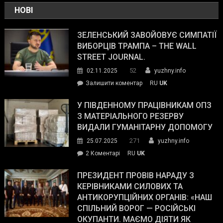
НОВІ
ЗЕЛЕНСЬКИЙ ЗАВОЙОВУЄ СИМПАТІЇ
ВИБОРЦІВ ТРАМПА – THE WALL
STREET JOURNAL.
52
02.11.2025
yuzhny.info
on
Залишити коментар
RU
UK
Зеленський
завойовує
У ПІВДЕННОМУ ПРАЦІВНИКАМ ОПЗ
симпатії
З МАТЕРІАЛЬНОГО РЕЗЕРВУ
виборців
ВИДАЛИ ГУМАНІТАРНУ ДОПОМОГУ
Трампа
271
25.07.2025
yuzhny.info
–
до
2 Коментарі
RU
UK
The
У
Wall
Південному
ПРЕЗИДЕНТ ПРОВІВ НАРАДУ З
Street
працівникам
КЕРІВНИКАМИ СИЛОВИХ ТА
Journal.
ОПЗ
АНТИКОРУПЦІЙНИХ ОРГАНІВ: «НАШ
з
СПІЛЬНИЙ ВОРОГ — РОСІЙСЬКІ
матеріального
ОКУПАНТИ. МАЄМО ДІЯТИ ЯК