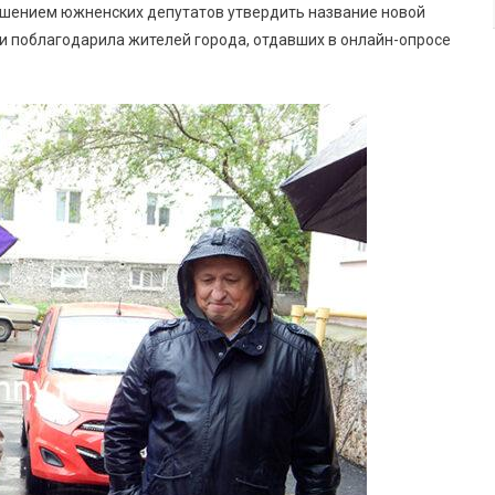
Терзыула
ешением южненских депутатов утвердить название новой
и поблагодарила жителей города, отдавших в онлайн-опросе