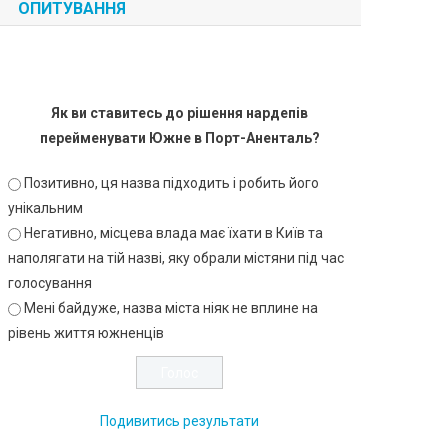
ОПИТУВАННЯ
Як ви ставитесь до рішення нардепів
перейменувати Южне в Порт-Аненталь?
Позитивно, ця назва підходить і робить його
унікальним
Негативно, місцева влада має їхати в Київ та
наполягати на тій назві, яку обрали містяни під час
голосування
Мені байдуже, назва міста ніяк не вплине на
рівень життя южненців
Подивитись результати