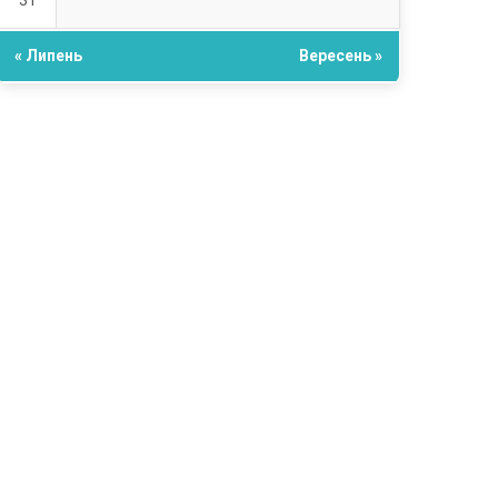
31
« Липень
Вересень »