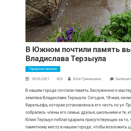
В Южном почтили память в
Владислава Терзыула
Городская хроника
18.05.2021
455
Юля Гринишина
Залишит
В нашем городе почтили память Заслуженного мастер
земляка Владислава Терзыула. Сегодня, 18 мая, нес
барельефа, которая установлена в его честь по ул. П
собрались члены его семьи, друзья, школьники и те, 
Юлия Терзыул поблагодарила присутствующих за то, ч
памятному месту в нашем городе, чтобы возложить ц