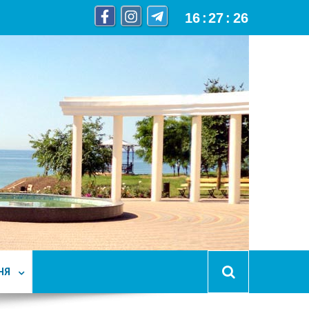
16
:
27
:
28
НЯ