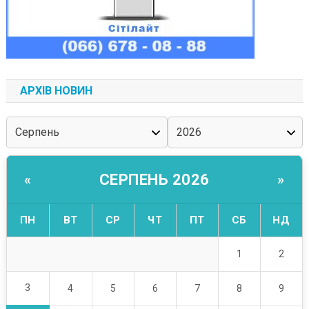
АРХІВ НОВИН
СЕРПЕНЬ 2026
«
»
ПН
ВТ
СР
ЧТ
ПТ
СБ
НД
1
2
3
4
5
6
7
8
9