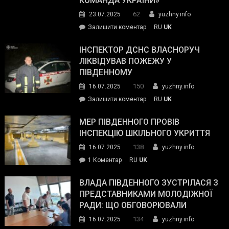
КОМАНДА УКРАЇНИ»
видали
62
23.07.2025
yuzhny.info
гуманітарну
on
Залишити коментар
RU
UK
допомогу
Президент
провів
ІНСПЕКТОР ДСНС ВЛАСНОРУЧ
нараду
ЛІКВІДУВАВ ПОЖЕЖУ У
з
ПІВДЕННОМУ
керівниками
150
16.07.2025
yuzhny.info
силових
on
Залишити коментар
RU
UK
та
Інспектор
антикорупційних
ДСНС
МЕР ПІВДЕННОГО ПРОВІВ
органів:
власноруч
ІНСПЕКЦІЮ ШКІЛЬНОГО УКРИТТЯ
«Наш
ліквідував
спільний
138
16.07.2025
yuzhny.info
пожежу
ворог
до
1 Коментар
RU
UK
у
—
Мер
Південному
російські
Південного
ВЛАДА ПІВДЕННОГО ЗУСТРІЛАСЯ З
окупанти.
провів
ПРЕДСТАВНИКАМИ МОЛОДІЖНОЇ
Маємо
інспекцію
РАДИ: ЩО ОБГОВОРЮВАЛИ
діяти
шкільного
134
16.07.2025
yuzhny.info
як
укриття