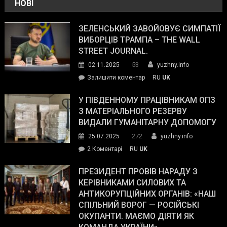
НОВІ
ЗЕЛЕНСЬКИЙ ЗАВОЙОВУЄ СИМПАТІЇ
ВИБОРЦІВ ТРАМПА – THE WALL
STREET JOURNAL.
53
02.11.2025
yuzhny.info
on
Залишити коментар
RU
UK
Зеленський
завойовує
У ПІВДЕННОМУ ПРАЦІВНИКАМ ОПЗ
симпатії
З МАТЕРІАЛЬНОГО РЕЗЕРВУ
виборців
ВИДАЛИ ГУМАНІТАРНУ ДОПОМОГУ
Трампа
272
25.07.2025
yuzhny.info
–
до
2 Коментарі
RU
UK
The
У
Wall
Південному
ПРЕЗИДЕНТ ПРОВІВ НАРАДУ З
Street
працівникам
КЕРІВНИКАМИ СИЛОВИХ ТА
Journal.
ОПЗ
АНТИКОРУПЦІЙНИХ ОРГАНІВ: «НАШ
з
СПІЛЬНИЙ ВОРОГ — РОСІЙСЬКІ
матеріального
ОКУПАНТИ. МАЄМО ДІЯТИ ЯК
резерву