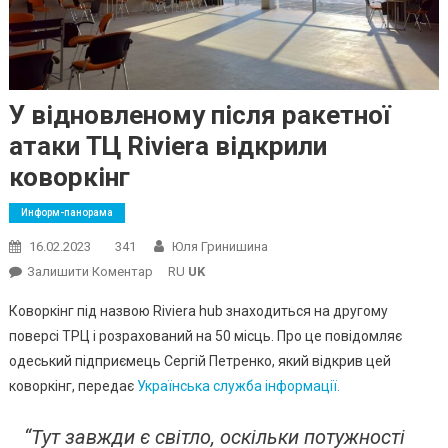
У відновленому після ракетної
атаки ТЦ Riviera відкрили
коворкінг
Информ-панорама
16.02.2023
341
Юля Гринишина
On
Залишити Коментар
RU
UK
У
Коворкінг під назвою Riviera hub знаходиться на другому
Відновленому
поверсі ТРЦ і розрахований на 50 місць. Про це повідомляє
Після
одеський підприємець Сергій Петренко, який відкрив цей
Ракетної
коворкінг, передає
Українська служба інформації.
Атаки
ТЦ
Riviera
“Тут завжди є світло, оскільки потужності