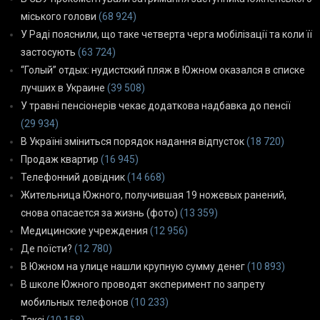
міського голови
(68 924)
У Раді пояснили, що таке четверта черга мобілізації та коли її
застосують
(63 724)
“Голый” отдых: нудистский пляж в Южном оказался в списке
лучших в Украине
(39 508)
У травні пенсіонерів чекає додаткова надбавка до пенсії
(29 934)
В Україні зміниться порядок надання відпусток
(18 720)
Продаж квартир
(16 945)
Телефонний довідник
(14 668)
Жительница Южного, получившая 19 ножевых ранений,
снова опасается за жизнь (фото)
(13 359)
Медицинские учреждения
(12 956)
Де поїсти?
(12 780)
В Южном на улице нашли крупную сумму денег
(10 893)
В школе Южного проводят эксперимент по запрету
мобильных телефонов
(10 233)
Таксі
(10 158)