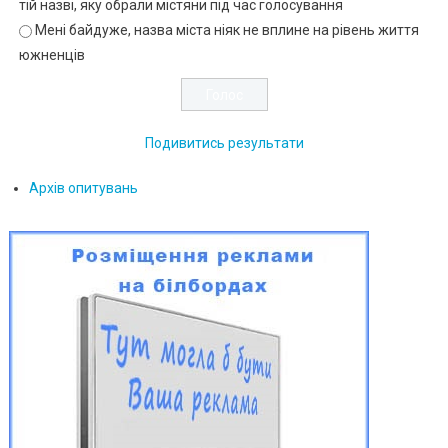
тій назві, яку обрали містяни під час голосування
Мені байдуже, назва міста ніяк не вплине на рівень життя
южненців
Подивитись результати
Архів опитувань