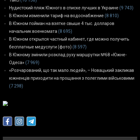
Нудистский пляж Южного в списке лучших в Украине
(9 743)
В Южном изменили тариф на водоснабжение
(8 810)
В Южном пойман на взятке свыше 4 тыс. долларов
начальник военкомата
(8 695)
В Южном открылся частный кабинет, где можно получить
бесплатные медуслуги (фото)
(8 597)
В Южному змінили розклад руху маршрутки №68 «Южне-
Одеса»
(7 969)
«Розчарований, що так мало людей», – Новацький закликав
южненців приходити на прощання з полеглими військовими
(7 298)