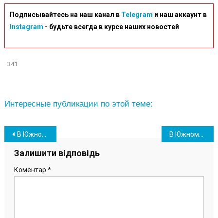
Подписывайтесь на наш канал в
Telegram
и наш аккаунт в
Instagram
- будьте всегда в курсе наших новостей
341
Интересные публикации по этой теме:
Навігація
В Южному депутати зірвали сесію на підтримку колег, які виїхали за кордон
В Южному відбулась видача «гуманітарки» від Червоного Хреста та РВА
записів
Залишити відповідь
Коментар
*