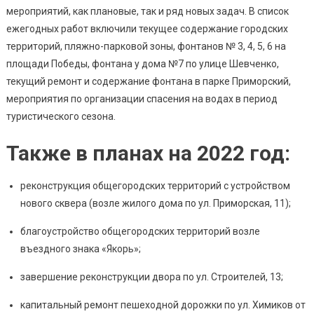
Южно
мероприятий, как плановые, так и ряд новых задач. В список
Намет
ежегодных работ включили текущее содержание городских
Планы
территорий, пляжно-парковой зоны, фонтанов № 3, 4, 5, 6 на
По
площади Победы, фонтана у дома №7 по улице Шевченко,
Благоу
текущий ремонт и содержание фонтана в парке Приморский,
мероприятия по организации спасения на водах в период
туристического сезона.
Также в планах на 2022 год:
реконструкция общегородских территорий с устройством
нового сквера (возле жилого дома по ул. Приморская, 11);
благоустройство общегородских территорий возле
въездного знака «Якорь»;
завершение реконструкции двора по ул. Строителей, 13;
капитальный ремонт пешеходной дорожки по ул. Химиков от