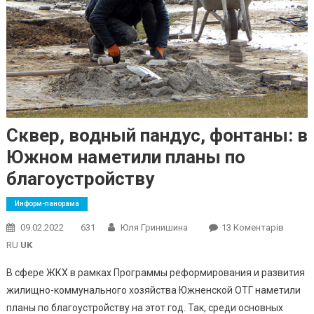
Сквер, водный пандус, фонтаны: в
Южном наметили планы по
благоустройству
Информ-панорама
До
09.02.2022
631
Юля Гринишина
13 Коментарів
Сквер,
RU
UK
Водны
В сфере ЖКХ в рамках Программы реформирования и развития
Пандус
жилищно-коммунального хозяйства Южненской ОТГ наметили
Фонта
планы по благоустройству на этот год. Так, среди основных
В