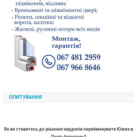
ОПИТУВАННЯ
Як ви ставитесь до рішення нардепів перейменувати Южне в
Порт-Аненталь?