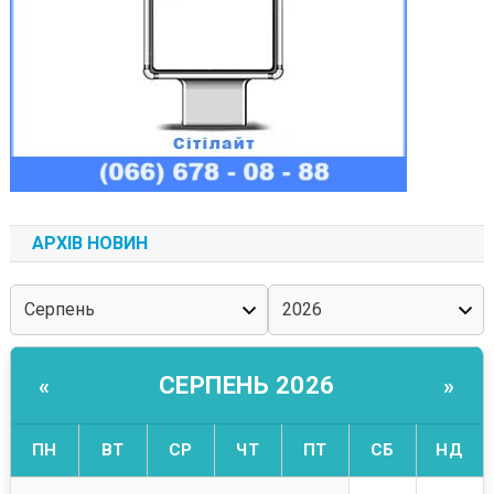
АРХІВ НОВИН
СЕРПЕНЬ 2026
«
»
ПН
ВТ
СР
ЧТ
ПТ
СБ
НД