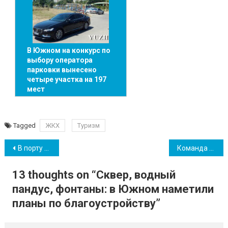
В Южном на конкурс по
выбору оператора
парковки вынесено
четыре участка на 197
мест
Tagged
ЖКХ
Туризм
Навігація
В порту «Южный» пересмотрят и многократно усилят систему охраны труда
Команда Суперлиги СК “Химик” уходит на карантин: матчи перенесены
записів
13 thoughts on “
Сквер, водный
пандус, фонтаны: в Южном наметили
планы по благоустройству
”