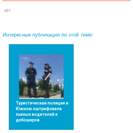
631
Интересные публикации по этой теме:
Туристическая полиция в
Южном оштрафовала
пьяных водителей и
дебоширов