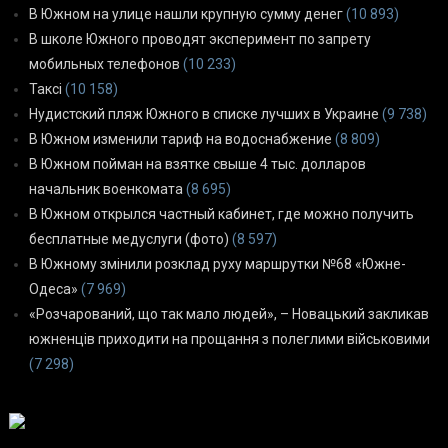
В Южном на улице нашли крупную сумму денег
(10 893)
В школе Южного проводят эксперимент по запрету
мобильных телефонов
(10 233)
Таксі
(10 158)
Нудистский пляж Южного в списке лучших в Украине
(9 738)
В Южном изменили тариф на водоснабжение
(8 809)
В Южном пойман на взятке свыше 4 тыс. долларов
начальник военкомата
(8 695)
В Южном открылся частный кабинет, где можно получить
бесплатные медуслуги (фото)
(8 597)
В Южному змінили розклад руху маршрутки №68 «Южне-
Одеса»
(7 969)
«Розчарований, що так мало людей», – Новацький закликав
южненців приходити на прощання з полеглими військовими
(7 298)