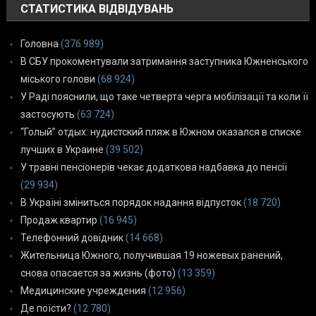
СТАТИСТИКА ВІДВІДУВАНЬ
Головна
(376 989)
В СБУ прокоментували затримання заступника Южненського
міського голови
(68 924)
У Раді пояснили, що таке четверта черга мобілізації та коли її
застосують
(63 724)
“Голый” отдых: нудистский пляж в Южном оказался в списке
лучших в Украине
(39 502)
У травні пенсіонерів чекає додаткова надбавка до пенсії
(29 934)
В Україні зміниться порядок надання відпусток
(18 720)
Продаж квартир
(16 945)
Телефонний довідник
(14 668)
Жительница Южного, получившая 19 ножевых ранений,
снова опасается за жизнь (фото)
(13 359)
Медицинские учреждения
(12 956)
Де поїсти?
(12 780)