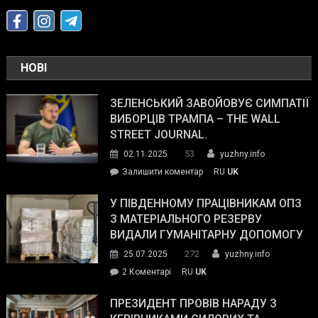
НОВІ
ЗЕЛЕНСЬКИЙ ЗАВОЙОВУЄ СИМПАТІЇ
ВИБОРЦІВ ТРАМПА – THE WALL
STREET JOURNAL.
53
02.11.2025
yuzhny.info
on
Залишити коментар
RU
UK
Зеленський
завойовує
У ПІВДЕННОМУ ПРАЦІВНИКАМ ОПЗ
симпатії
З МАТЕРІАЛЬНОГО РЕЗЕРВУ
виборців
ВИДАЛИ ГУМАНІТАРНУ ДОПОМОГУ
Трампа
272
25.07.2025
yuzhny.info
–
до
2 Коментарі
RU
UK
The
У
Wall
Південному
ПРЕЗИДЕНТ ПРОВІВ НАРАДУ З
Street
працівникам