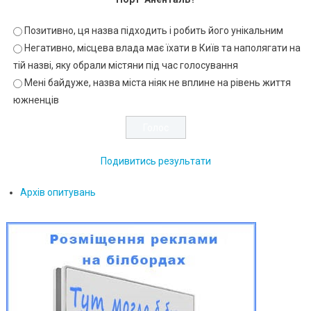
Позитивно, ця назва підходить і робить його унікальним
Негативно, місцева влада має їхати в Київ та наполягати на
тій назві, яку обрали містяни під час голосування
Мені байдуже, назва міста ніяк не вплине на рівень життя
южненців
Подивитись результати
Архів опитувань