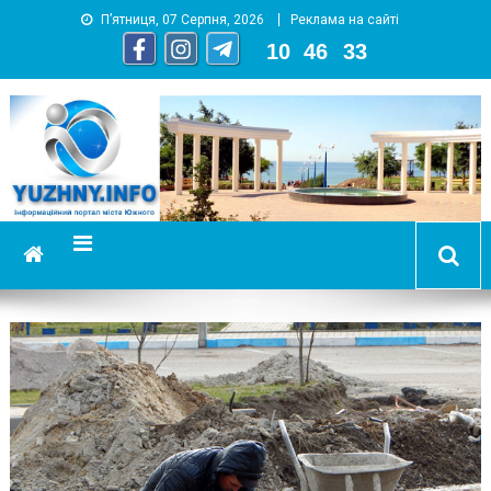
П’ятниця, 07 Серпня, 2026
Реклама на сайті
10
:
46
:
34
YUZHNY.INFO
информационный портал города Южный