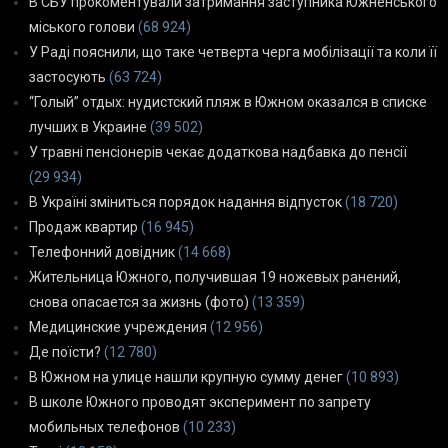
В СБУ прокоментували затримання заступника Южненського
міського голови
(68 924)
У Раді пояснили, що таке четверта черга мобілізації та коли її
застосують
(63 724)
“Голый” отдых: нудистский пляж в Южном оказался в списке
лучших в Украине
(39 502)
У травні пенсіонерів чекає додаткова надбавка до пенсії
(29 934)
В Україні зміниться порядок надання відпусток
(18 720)
Продаж квартир
(16 945)
Телефонний довідник
(14 668)
Жительница Южного, получившая 19 ножевых ранений,
снова опасается за жизнь (фото)
(13 359)
Медицинские учреждения
(12 956)
Де поїсти?
(12 780)
В Южном на улице нашли крупную сумму денег
(10 893)
В школе Южного проводят эксперимент по запрету
мобильных телефонов
(10 233)