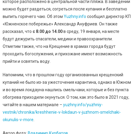
Пляже
которое расположено в центральной части пляжа. В заведении
Организ
можно будет раздеться, согреться после купания и бесплатно
В
выпить горячего чаю. Об этом
Yuzhny.info
сообщил директор КП
Новом
«Южненское побережье» Александр Ануфриев. Он также
Месте
рассказал, что
с 8.00 до 14.00
в среду, 19 января, на месте
будут дежурить спасатели, медики и правоохранители.
Отметим также, что на Крещение в храмах города будут
проходить богослужения, и прихожане имеют возможность
прийти и освятить воду.
Напомним, что в прошлом году организованных крещенский
купаний не было из-за ужесточения карантина, однако в Южном
и во время локдауна нашлись смельчаки, которые и без пункта
обогрева приходили окунуться. О том, как это было в 2021 году,
читайте в нашем материале –
yuzhny.info/yuzhniy-
vestnik/chronika/kreshhenie-v-lokdaun-v-juzhnom-smelchaki-
okunulis-v-more
.
Автор фото:
Владимир Курбатов
.