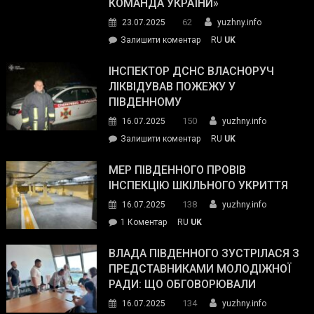
КОМАНДА УКРАЇНИ»
видали
62
23.07.2025
yuzhny.info
гуманітарну
on
Залишити коментар
RU
UK
допомогу
Президент
провів
ІНСПЕКТОР ДСНС ВЛАСНОРУЧ
нараду
ЛІКВІДУВАВ ПОЖЕЖУ У
з
ПІВДЕННОМУ
керівниками
150
16.07.2025
yuzhny.info
силових
on
Залишити коментар
RU
UK
та
Інспектор
антикорупційних
ДСНС
МЕР ПІВДЕННОГО ПРОВІВ
органів:
власноруч
ІНСПЕКЦІЮ ШКІЛЬНОГО УКРИТТЯ
«Наш
ліквідував
спільний
138
16.07.2025
yuzhny.info
пожежу
ворог
до
1 Коментар
RU
UK
у
—
Мер
Південному
російські
Південного
ВЛАДА ПІВДЕННОГО ЗУСТРІЛАСЯ З
окупанти.
провів
ПРЕДСТАВНИКАМИ МОЛОДІЖНОЇ
Маємо
інспекцію
РАДИ: ЩО ОБГОВОРЮВАЛИ
діяти
шкільного
134
16.07.2025
yuzhny.info
як
укриття