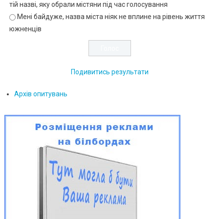
тій назві, яку обрали містяни під час голосування
Мені байдуже, назва міста ніяк не вплине на рівень життя
южненців
Подивитись результати
Архів опитувань