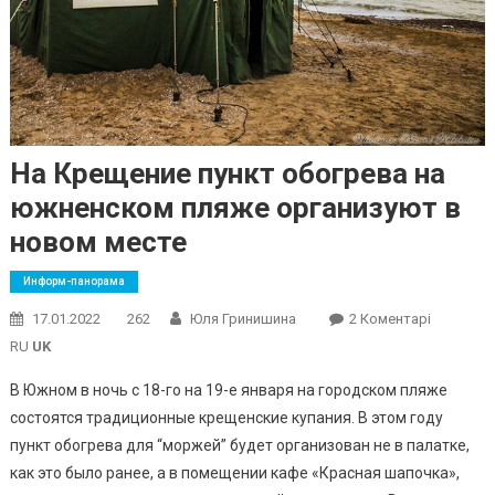
На Крещение пункт обогрева на
южненском пляже организуют в
новом месте
Информ-панорама
До
17.01.2022
262
Юля Гринишина
2 Коментарі
На
RU
UK
Крещени
В Южном в ночь с 18-го на 19-е января на городском пляже
Пункт
состоятся традиционные крещенские купания. В этом году
Обогрева
пункт обогрева для “моржей” будет организован не в палатке,
На
Южненск
как это было ранее, а в помещении кафе «Красная шапочка»,