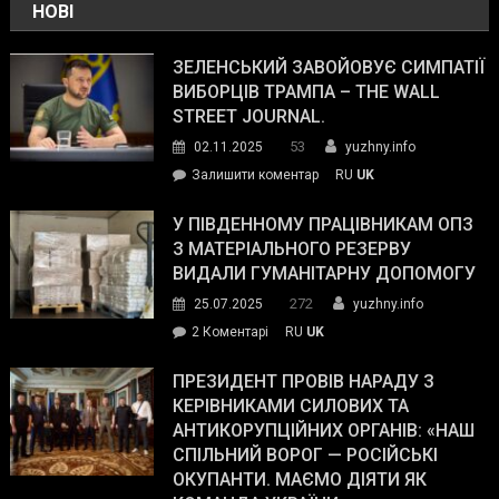
НОВІ
ЗЕЛЕНСЬКИЙ ЗАВОЙОВУЄ СИМПАТІЇ
ВИБОРЦІВ ТРАМПА – THE WALL
STREET JOURNAL.
53
02.11.2025
yuzhny.info
on
Залишити коментар
RU
UK
Зеленський
завойовує
У ПІВДЕННОМУ ПРАЦІВНИКАМ ОПЗ
симпатії
З МАТЕРІАЛЬНОГО РЕЗЕРВУ
виборців
ВИДАЛИ ГУМАНІТАРНУ ДОПОМОГУ
Трампа
272
25.07.2025
yuzhny.info
–
до
2 Коментарі
RU
UK
The
У
Wall
Південному
ПРЕЗИДЕНТ ПРОВІВ НАРАДУ З
Street
працівникам
КЕРІВНИКАМИ СИЛОВИХ ТА
Journal.
ОПЗ
АНТИКОРУПЦІЙНИХ ОРГАНІВ: «НАШ
з
СПІЛЬНИЙ ВОРОГ — РОСІЙСЬКІ
матеріального
ОКУПАНТИ. МАЄМО ДІЯТИ ЯК
резерву