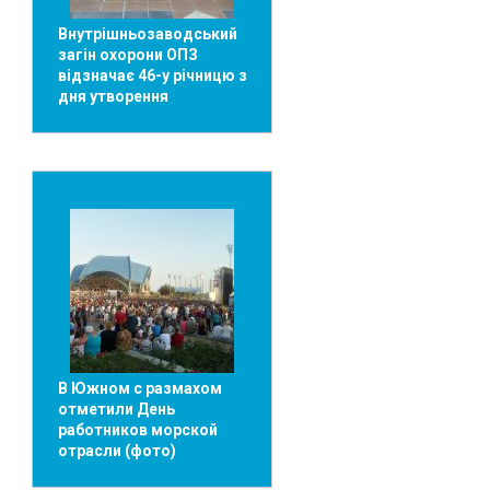
Внутрішньозаводський
загін охорони ОПЗ
відзначає 46-у річницю з
дня утворення
В Южном с размахом
отметили День
работников морской
отрасли (фото)