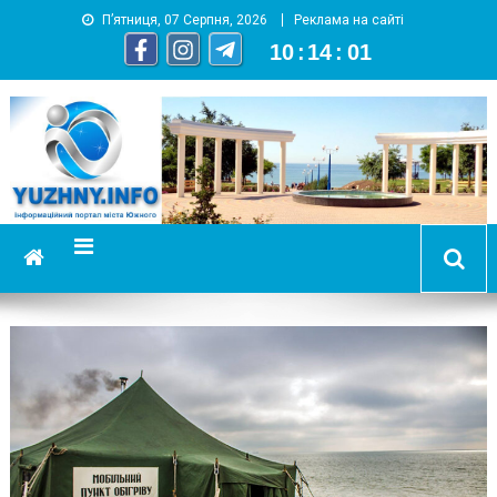
П’ятниця, 07 Серпня, 2026
Реклама на сайті
10
:
14
:
02
YUZHNY.INFO
информационный портал города Южный