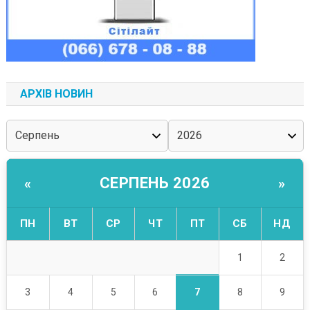
АРХІВ НОВИН
СЕРПЕНЬ 2026
«
»
ПН
ВТ
СР
ЧТ
ПТ
СБ
НД
1
2
7
3
4
5
6
8
9