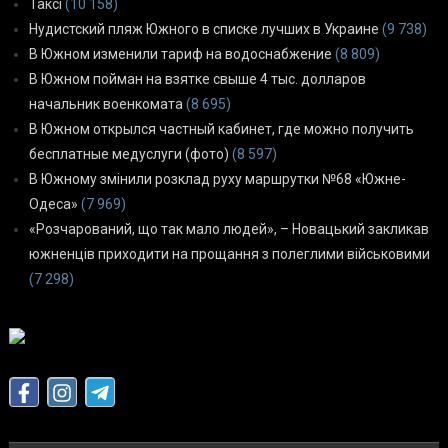
Таксі
(10 158)
Нудистский пляж Южного в списке лучших в Украине
(9 738)
В Южном изменили тариф на водоснабжение
(8 809)
В Южном пойман на взятке свыше 4 тыс. долларов
начальник военкомата
(8 695)
В Южном открылся частный кабинет, где можно получить
бесплатные медуслуги (фото)
(8 597)
В Южному змінили розклад руху маршрутки №68 «Южне-
Одеса»
(7 969)
«Розчарований, що так мало людей», – Новацький закликав
южненців приходити на прощання з полеглими військовими
(7 298)