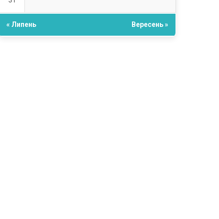
31
« Липень
Вересень »