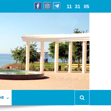
11
:
31
:
06
НЯ