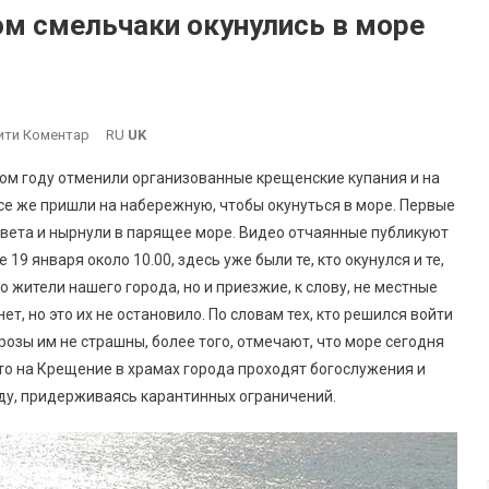
ом смельчаки окунулись в море
On
ити Коментар
RU
UK
Крещение
этом году отменили организованные крещенские купания и на
В
се же пришли на набережную, чтобы окунуться в море. Первые
Локдаун:
вета и нырнули в парящее море. Видео отчаянные публикуют
В
19 января около 10.00, здесь уже были те, кто окунулся и те,
Южном
Смельчаки
о жители нашего города, но и приезжие, к слову, не местные
Окунулись
ет, но это их не остановило. По словам тех, кто решился войти
В
озы им не страшны, более того, отмечают, что море сегодня
Море
что на Крещение в храмах города проходят богослужения и
(видео,
ду, придерживаясь карантинных ограничений.
Фото)