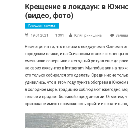
Крещение в локдаун: в Южн
(видео, фото)
Городская хроника
19.01.2021
1 391
Юля Гринишина
Залиш
Несмотря на то, что в связи с локдауном в Южном в 
городском пляже, и на Сычавском ставке, южненцы в
смельчаки совершили ежегодный ритуал еще до расс
на своих аккаунтах в Instagram. Мы побывали на пляже 
кто только собирался это сделать. Среди них не тольк
удивились, что в этом году пункта обогрева в Южном н
в холодное море, традицию соблюдают ежегодно, мор
теплое и придает большой заряд энергии. Отметим, 
прихожане имеют возможность прийти и освятить во