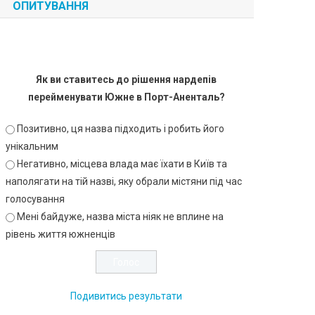
ОПИТУВАННЯ
Як ви ставитесь до рішення нардепів
перейменувати Южне в Порт-Аненталь?
Позитивно, ця назва підходить і робить його
унікальним
Негативно, місцева влада має їхати в Київ та
наполягати на тій назві, яку обрали містяни під час
голосування
Мені байдуже, назва міста ніяк не вплине на
рівень життя южненців
Подивитись результати