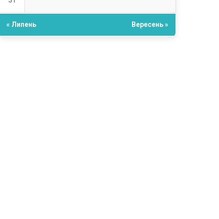
31
« Липень
Вересень »