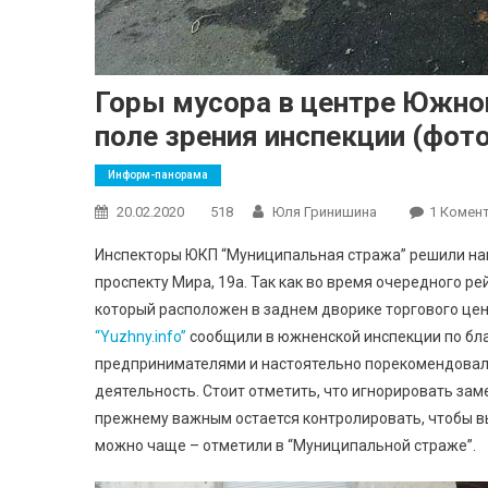
Горы мусора в центре Южног
поле зрения инспекции (фото
Информ-панорама
20.02.2020
518
Юля Гринишина
1 Комен
Инспекторы ЮКП “Муниципальная стража” решили наве
проспекту Мира, 19а. Так как во время очередного р
который расположен в заднем дворике торгового цент
“Yuzhny.info”
сообщили в южненской инспекции по бла
предпринимателями и настоятельно порекомендовали
деятельность. Стоит отметить, что игнорировать заме
прежнему важным остается контролировать, чтобы вы
можно чаще – отметили в “Муниципальной страже”.