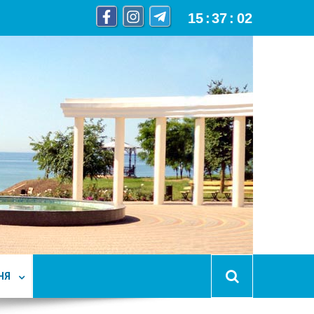
15
:
37
:
04
НЯ