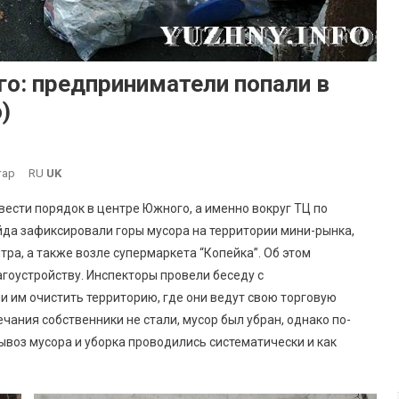
о: предприниматели попали в
)
До
тар
RU
UK
Горы
сти порядок в центре Южного, а именно вокруг ТЦ по
Мусора
ейда зафиксировали горы мусора на территории мини-рынка,
В
ра, а также возле супермаркета “Копейка”. Об этом
Центре
гоустройству. Инспекторы провели беседу с
Южного:
Предприниматели
 им очистить территорию, где они ведут свою торговую
Попали
чания собственники не стали, мусор был убран, однако по-
В
воз мусора и уборка проводились систематически и как
Поле
Зрения
Инспекции