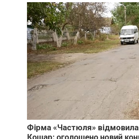
Фірма «Частюля» відмовилас
Кошар: оголошено новий кон