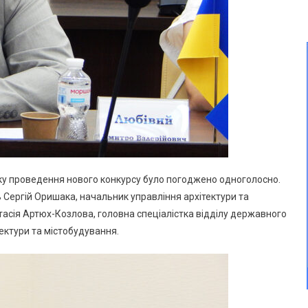
ку проведення нового конкурсу було погоджено одноголосно.
ть Сергій Оришака, начальник управління архітектури та
стасія Артюх-Козлова, головна спеціалістка відділу державного
ектури та містобудування.