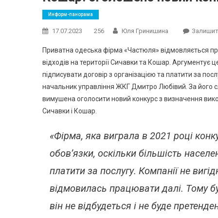
Информ-панорама
17.07.2023
256
Юля Гринишина
Залишит
Приватна одеська фірма «Частюля» відмовляється пр
відходів на території Сичавки та Кошар. Аргументує ц
підписувати договір з організацією та платити за посл
начальник управління ЖКГ Дмитро Любівий. За його с
вимушена оголосити новий конкурс з визначення викон
Сичавки і Кошар.
«Фірма, яка виграла в 2021 році конк
обов’язки, оскільки більшість населе
платити за послугу. Компанії не вигі
відмовилась працювати далі. Тому бу
він не відбудеться і не буде претенд