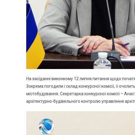
На засіданні виконкому 12 липня питання щодо почат
Зокрема погодили і склад конкурсної комісії, її очоли
містобудування. Секретарка конкурсної комісії – Ана
архітектурно-будівельного контролю управління архіт