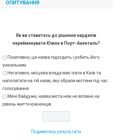
ОПИТУВАННЯ
Як ви ставитесь до рішення нардепів
перейменувати Южне в Порт-Аненталь?
Позитивно, ця назва підходить і робить його
унікальним
Негативно, місцева влада має їхати в Київ та
наполягати на тій назві, яку обрали містяни під час
голосування
Мені байдуже, назва міста ніяк не вплине на
рівень життя южненців
Подивитись результати