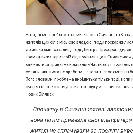
Нагадаємо, проблема засміченості в Сичавці та Кошара
жителів цих сіл з міською владою, люди поскаржилися,
декілька сміттєзвалищ. Тоді Дмитро Прохоров, дире
громадських територій сіл, пояснив, що в Сичавськом
займається приватна компанія «Частюля» і ті жителі, я
селяни, які цього не зробили – зносять своє сміття в 
його словами, проблема вирішиться тільки тоді, коли 
сміття і почне сплачувати за послугу його вивезення,
Нових Білярах.
«Спочатку в Сичавці жителі заключи
вона потім привезла свої альтфатери 
жителі не сплачували за послугу вив