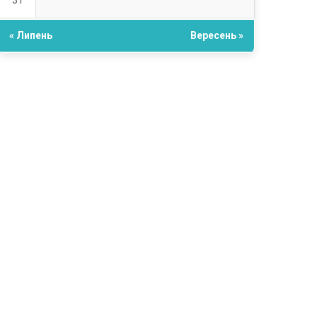
31
« Липень
Вересень »