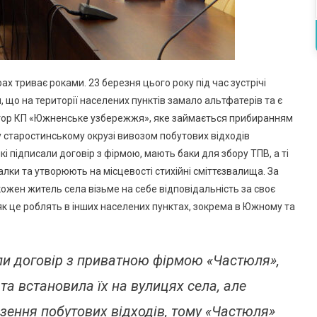
х триває роками. 23 березня цього року під час зустрічі
 що на території населених пунктів замало альтфатерів та є
ктор КП «Южненське узбережжя», яке займається прибиранням
у старостинському окрузі вивозом побутових відходів
кі підписали договір з фірмою, мають баки для збору ТПВ, а ті
балки та утворюють на місцевості стихійні сміттєзвалища. За
кожен житель села візьме на себе відповідальність за своє
 як це роблять в інших населених пунктах, зокрема в Южному та
ли договір з приватною фірмою «Частюля»,
та встановила їх на вулицях села, але
езення побутових відходів, тому «Частюля»