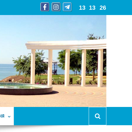
13
:
13
:
27
НЯ