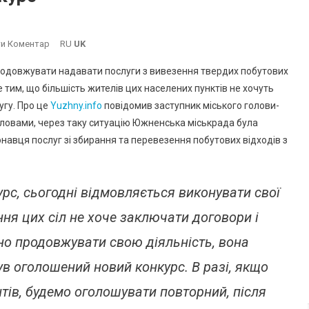
On
и Коментар
RU
UK
Фірма
одовжувати надавати послуги з вивезення твердих побутових
«Частюля»
е тим, що більшість жителів цих населених пунктів не хочуть
Відмовилась
угу. Про це
Yuzhny.info
повідомив заступник міського голови-
Вивозити
ловами, через таку ситуацію Южненська міськрада була
Сміття
З
авця послуг зі збирання та перевезення побутових відходів з
Сичавки
І
Кошар:
урс, сьогодні відмовляється виконувати свої
Оголошено
ння цих сіл не хоче заключати договори і
Новий
Конкурс
дно продовжувати свою діяльність, вона
в оголошений новий конкурс. В разі, якщо
ентів, будемо оголошувати повторний, після