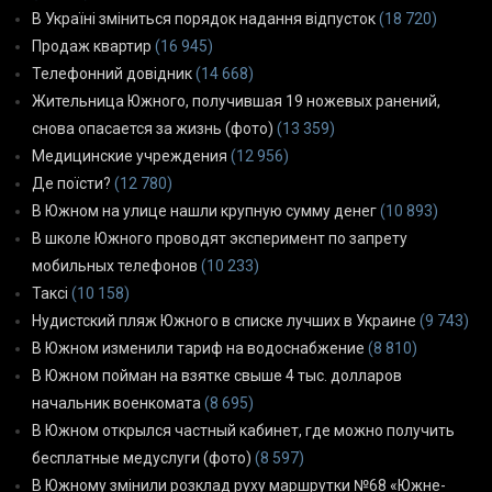
В Україні зміниться порядок надання відпусток
(18 720)
Продаж квартир
(16 945)
Телефонний довідник
(14 668)
Жительница Южного, получившая 19 ножевых ранений,
снова опасается за жизнь (фото)
(13 359)
Медицинские учреждения
(12 956)
Де поїсти?
(12 780)
В Южном на улице нашли крупную сумму денег
(10 893)
В школе Южного проводят эксперимент по запрету
мобильных телефонов
(10 233)
Таксі
(10 158)
Нудистский пляж Южного в списке лучших в Украине
(9 743)
В Южном изменили тариф на водоснабжение
(8 810)
В Южном пойман на взятке свыше 4 тыс. долларов
начальник военкомата
(8 695)
В Южном открылся частный кабинет, где можно получить
бесплатные медуслуги (фото)
(8 597)
В Южному змінили розклад руху маршрутки №68 «Южне-