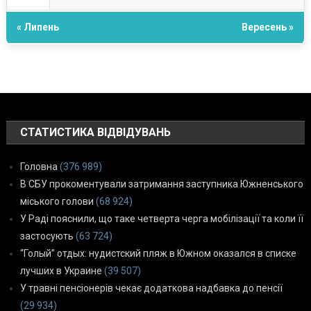
« Липень
Вересень »
СТАТИСТИКА ВІДВІДУВАНЬ
Головна
(376 989)
В СБУ прокоментували затримання заступника Южненського
міського голови
(68 924)
У Раді пояснили, що таке четверта черга мобілізації та коли її
застосують
(63 724)
“Голый” отдых: нудистский пляж в Южном оказался в списке
лучших в Украине
(39 507)
У травні пенсіонерів чекає додаткова надбавка до пенсії
(29 934)