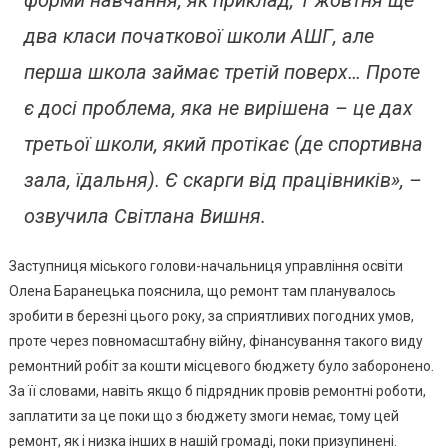
два класи початкової школи АШГ, але
перша школа займає третій поверх… Проте
є досі проблема, яка не вирішена – це дах
третьої школи, який протікає (де спортивна
зала, їдальня). Є скарги від працівників», –
озвучила Світлана Вишня.
Заступниця міського голови-начальниця управління освіти
Олена Баранецька пояснила, що ремонт там планувалось
зробити в березні цього року, за сприятливих погодних умов,
проте через повномасштабну війну, фінансування такого виду
ремонтний робіт за кошти місцевого бюджету було заборонено.
За її словами, навіть якщо б підрядник провів ремонтні роботи,
заплатити за це поки що з бюджету змоги немає, тому цей
ремонт, як і низка інших в нашій громаді, поки призупинені.