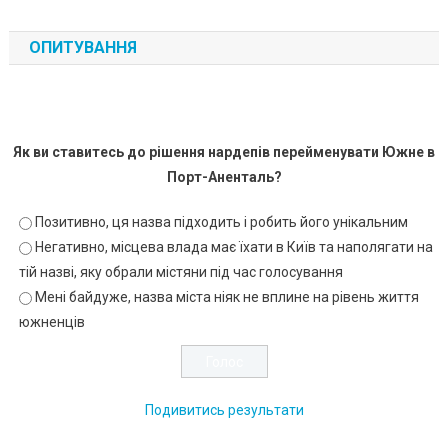
ОПИТУВАННЯ
Як ви ставитесь до рішення нардепів перейменувати Южне в
Порт-Аненталь?
Позитивно, ця назва підходить і робить його унікальним
Негативно, місцева влада має їхати в Київ та наполягати на
тій назві, яку обрали містяни під час голосування
Мені байдуже, назва міста ніяк не вплине на рівень життя
южненців
Подивитись результати