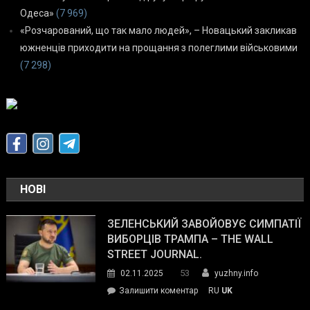
Одеса»
(7 969)
«Розчарований, що так мало людей», – Новацький закликав
южненців приходити на прощання з полеглими військовими
(7 298)
НОВІ
ЗЕЛЕНСЬКИЙ ЗАВОЙОВУЄ СИМПАТІЇ
ВИБОРЦІВ ТРАМПА – THE WALL
STREET JOURNAL.
53
02.11.2025
yuzhny.info
on
Залишити коментар
RU
UK
Зеленський