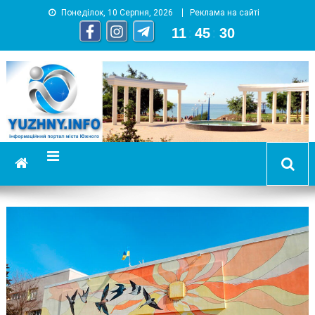
Понеділок, 10 Серпня, 2026
Реклама на сайті
11
:
45
:
30
YUZHNY.INFO
информационный портал города Южный