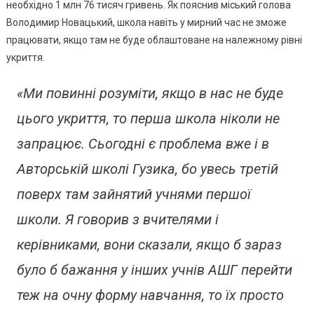
Укриття,
необхідно 1 млн 76 тисяч гривень. Як пояснив міський голова
А
Володимир Новацький, школа навіть у мирний час не зможе
В
працювати, якщо там не буде облаштоване на належному рівні
Третій
укриття.
–
Нестача
«Ми повинні розуміти, якщо в нас не буде
Місць
цього укриття, то перша школа ніколи не
запрацює. Сьогодні є проблема вже і в
Авторській школі Гузика, бо увесь третій
поверх там зайнятий учнями першої
школи. Я говорив з вчителями і
керівниками, вони сказали, якщо б зараз
було б бажання у інших учнів АШГ перейти
теж на очну форму навчання, то їх просто