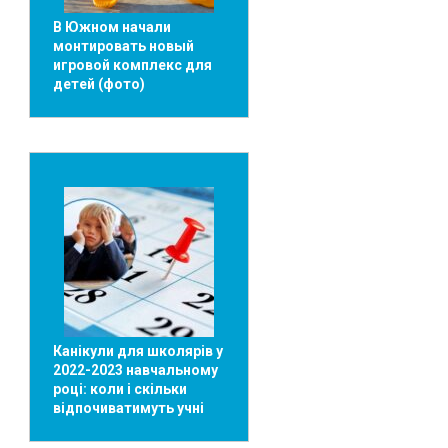
В Южном начали
монтировать новый
игровой комплекс для
детей (фото)
Канікули для школярів у
2022-2023 навчальному
році: коли і скільки
відпочиватимуть учні