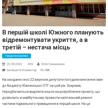
В першій школі Южного планують
відремонтувати укриття, а в
третій – нестача місць
Городская хроника
22.09.2022
459
Юля Гринишина
On
Залишити Коментар
RU
UK
В
На засіданні сесії 22 вересня депутати погодили внесення змін
Першій
до бюджету Южненської ОТГ на цей рік. Зокрема,
Школі
передбачається виділити кошти на розроблення проєкту, що
Южного
дозволить в майбутньому провести капітальний ремонт
Планують
Відремонтувати
частини підвального приміщення в першій школі. На це