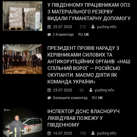
завойовує
У ПІВДЕННОМУ ПРАЦІВНИКАМ ОПЗ
симпатії
З МАТЕРІАЛЬНОГО РЕЗЕРВУ
виборців
ВИДАЛИ ГУМАНІТАРНУ ДОПОМОГУ
Трампа
272
25.07.2025
yuzhny.info
–
до
2 Коментарі
RU
UK
The
У
Wall
Південному
ПРЕЗИДЕНТ ПРОВІВ НАРАДУ З
Street
працівникам
КЕРІВНИКАМИ СИЛОВИХ ТА
Journal.
ОПЗ
АНТИКОРУПЦІЙНИХ ОРГАНІВ: «НАШ
з
СПІЛЬНИЙ ВОРОГ — РОСІЙСЬКІ
матеріального
ОКУПАНТИ. МАЄМО ДІЯТИ ЯК
резерву
КОМАНДА УКРАЇНИ»
видали
62
23.07.2025
yuzhny.info
гуманітарну
on
Залишити коментар
RU
UK
допомогу
Президент
провів
ІНСПЕКТОР ДСНС ВЛАСНОРУЧ
нараду
ЛІКВІДУВАВ ПОЖЕЖУ У
з
ПІВДЕННОМУ
керівниками
150
16.07.2025
yuzhny.info
силових