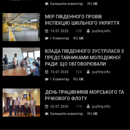
on
Залишити коментар
RU
UK
та
Інспектор
антикорупційних
ДСНС
МЕР ПІВДЕННОГО ПРОВІВ
органів:
власноруч
ІНСПЕКЦІЮ ШКІЛЬНОГО УКРИТТЯ
«Наш
ліквідував
спільний
138
16.07.2025
yuzhny.info
пожежу
ворог
до
1 Коментар
RU
UK
у
—
Мер
Південному
російські
Південного
ВЛАДА ПІВДЕННОГО ЗУСТРІЛАСЯ З
окупанти.
провів
ПРЕДСТАВНИКАМИ МОЛОДІЖНОЇ
Маємо
інспекцію
РАДИ: ЩО ОБГОВОРЮВАЛИ
діяти
шкільного
134
16.07.2025
yuzhny.info
як
укриття
команда
до
1 Коментар
RU
UK
України»
Влада
Південного
ДЕНЬ ПРАЦІВНИКІВ МОРСЬКОГО ТА
зустрілася
РІЧКОВОГО ФЛОТУ
з
119
02.07.2025
yuzhny.info
представниками
on
Залишити коментар
RU
UK
молодіжної
День
ради:
працівників
що