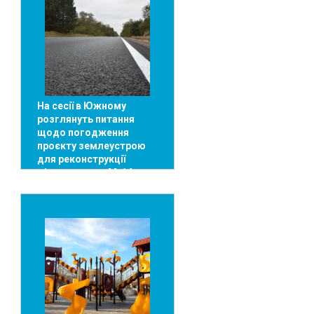
На сесії в Южному
розглянуть питання
щодо погодження
проєкту землеустрою
для реконструкції
ділянки траси М-14