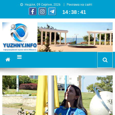
Неділя, 09 Серпня, 2026
Реклама на сайті
14
:
38
:
44
YUZHNY.INFO
информационный портал города Южный