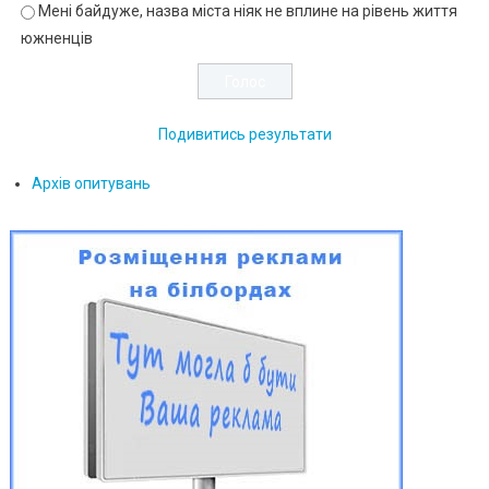
Мені байдуже, назва міста ніяк не вплине на рівень життя
южненців
Подивитись результати
Архів опитувань