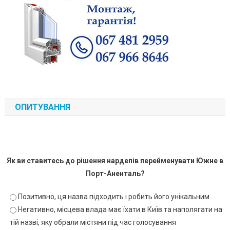
ОПИТУВАННЯ
Як ви ставитесь до рішення нардепів перейменувати Южне в
Порт-Аненталь?
Позитивно, ця назва підходить і робить його унікальним
Негативно, місцева влада має їхати в Київ та наполягати на
тій назві, яку обрали містяни під час голосування