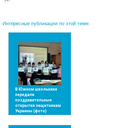
347
Интересные публикации по этой теме:
В Южном школьники
передали
поздравительные
открытки защитникам
Украины (фото)