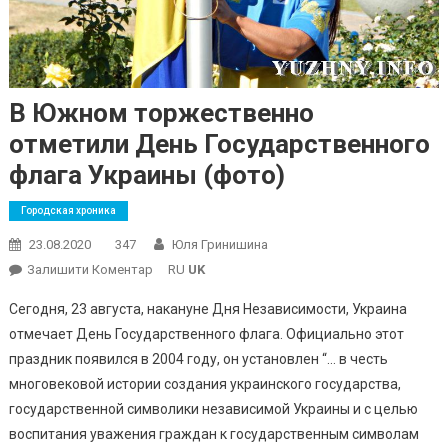
В Южном торжественно
отметили День Государственного
флага Украины (фото)
Городская хроника
23.08.2020
347
Юля Гринишина
On
Залишити Коментар
RU
UK
В
Сегодня, 23 августа, накануне Дня Независимости, Украина
Южном
отмечает День Государственного флага. Официально этот
Торжественно
праздник появился в 2004 году, он установлен “… в честь
Отметили
многовековой истории создания украинского государства,
День
Государственного
государственной символики независимой Украины и с целью
Флага
воспитания уважения граждан к государственным символам