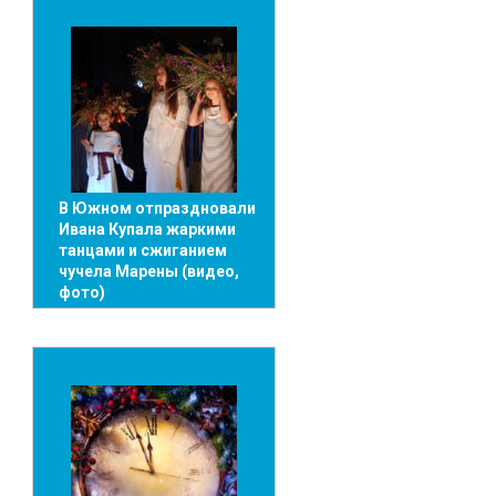
В Южном отпраздновали
Ивана Купала жаркими
танцами и сжиганием
чучела Марены (видео,
фото)