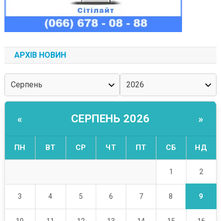
АРХІВ НОВИН
СЕРПЕНЬ 2026
«
»
ПН
ВТ
СР
ЧТ
ПТ
СБ
НД
2
1
9
3
4
5
6
7
8