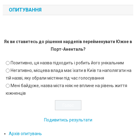
ОПИТУВАННЯ
Як ви ставитесь до рішення нардепів перейменувати Южне в
Порт-Аненталь?
Позитивно, ця назва підходить і робить його унікальним
Негативно, місцева влада має їхати в Київ та наполягати на
тій назві, яку обрали містяни під час голосування
Мені байдуже, назва міста ніяк не вплине на рівень життя
южненців
Подивитись результати
Архів опитувань