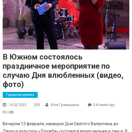
В Южном состоялось
праздничное мероприятие по
случаю Дня влюбленных (видео,
фото)
Городская хроника
До
14.02.2022
533
Юля Гринишина
3 Коментарі
В
RU
UK
Южном
Вечером 13 февраля, накануне Дня Святого Валентина, во
Состоял
Дворце культуры «Дружба» состоялся вечер музыки и танца. В
Праздни