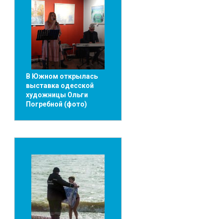
В Южном открылась
выставка одесской
художницы Ольги
Погребной (фото)