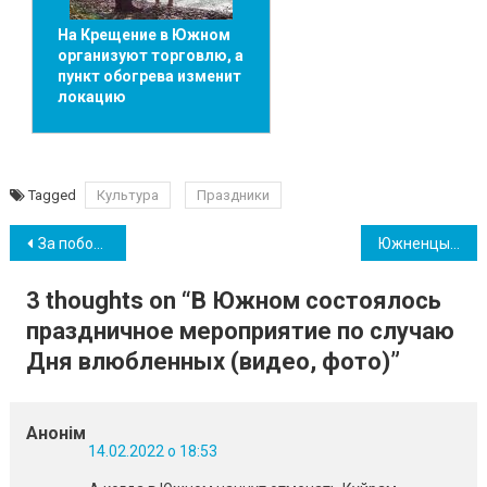
На Крещение в Южном
организуют торговлю, а
пункт обогрева изменит
локацию
Tagged
Культура
Праздники
Навігація
За побочные эффекты после вакцинации от COVID-19 будут выплачивать компенсацию
Южненцы и одесситы рассказали, что думают о вероятном вторжении России в Украину (видео)
записів
3 thoughts on “
В Южном состоялось
праздничное мероприятие по случаю
Дня влюбленных (видео, фото)
”
Анонім
14.02.2022 о 18:53