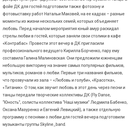
фойе ДК для гостей подготовили также фотозону и
Меропри
По
фотовыставку работ Натальи Маковей, на ее кадрах – разные
Случаю
моменты из жизни нескольких семей, которых объединяет
Дня
любовь. Перед началом мероприятия юный амур раскидал
Влюблен
стрелы любви в гостей, которые заняли свои столики в кафе
(видео,
«Контрабас». Провести этот вечер в ДК пригласили
Фото)
профессионального ведущего Кирилла Борченко, пару ему
составила Галина Малиновская. Они предложили южненцам
небольшую викторину на знание самых популярных фильмов,
мультиков, романов о любви. Первые три названия фильмов,
что прозвучали из зала – «Любовь и голуби», «Красотка»,
«Титаник». О том, как звучит любовь в этот день через песни и
танцы передали творческие коллективы ДК (Fly Danse,
“Юность”, солисты коллектива “Наші музики” Людмила Бабенко,
Оксана Мазуренко и Евгений Левицкий), а также отдельную
программу с песнями о любви для гостей вечера подготовили
музыканты группы Skyline_band.