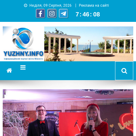
Неділя, 09 Серпня, 2026
Реклама на сайті
7
:
46
:
11
YUZHNY.INFO
информационный портал города Южный