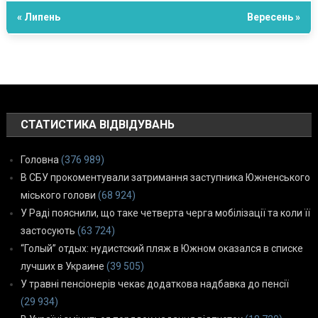
« Липень
Вересень »
СТАТИСТИКА ВІДВІДУВАНЬ
Головна
(376 989)
В СБУ прокоментували затримання заступника Южненського
міського голови
(68 924)
У Раді пояснили, що таке четверта черга мобілізації та коли її
застосують
(63 724)
“Голый” отдых: нудистский пляж в Южном оказался в списке
лучших в Украине
(39 505)
У травні пенсіонерів чекає додаткова надбавка до пенсії
(29 934)