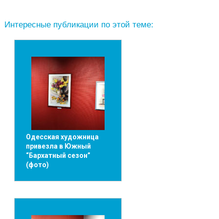
Интересные публикации по этой теме:
Одесская художница
привезла в Южный
“Бархатный сезон”
(фото)