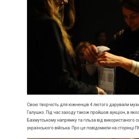
Свою творчість для южненців 4 лютого дарували музич
Галушко. Під час заходу також пройшов аукціон, в якост
Бахмутському напрямку та гільза від використаного сна
українського війська. Про це повідомили на сторінці П