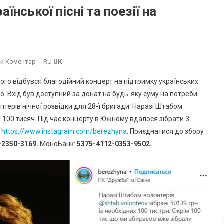
нської пісні та поезії на
On
и Коментар
RU
UK
В
того відбувся благодійний концерт на підтримку українських
Южному
. Вхід був доступний за донат на будь-яку суму на потреби
Пройшов
птерів нічної розвідки для 28-ї бригади. Наразі Штабом
Вечір
х 100 тисяч. Під час концерту в Южному вдалося зібрати 3
Української
Пісні
і
https://www.instagram.com/berezhyna
. Приєднатися до збору
Та
-2350-3169.
МоноБанк:
5375-4112-0353-9502.
Поезії
На
Підтримку
ЗСУ