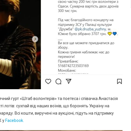
ний гурт «Штаб волонтерів» та поетеса і співачка Анастасія
і лотів: сухпай від наших воїнів, що боронять Україну на
ряду. Всі кошти, виручені на аукціоні, підуть на підтримку
К у
Facebook.