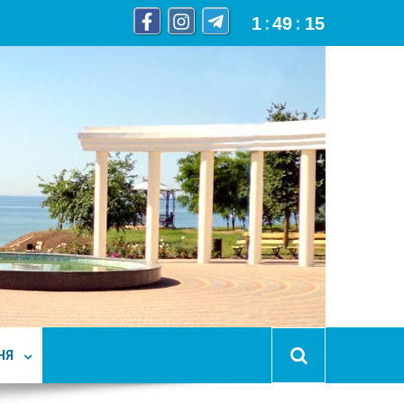
1
:
49
:
17
НЯ