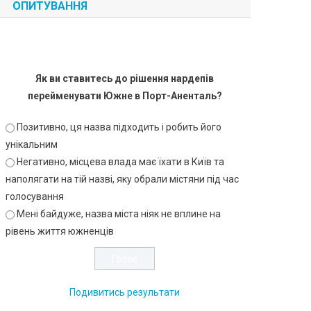
ОПИТУВАННЯ
Як ви ставитесь до рішення нардепів
перейменувати Южне в Порт-Аненталь?
Позитивно, ця назва підходить і робить його
унікальним
Негативно, місцева влада має їхати в Київ та
наполягати на тій назві, яку обрали містяни під час
голосування
Мені байдуже, назва міста ніяк не вплине на
рівень життя южненців
Подивитись результати