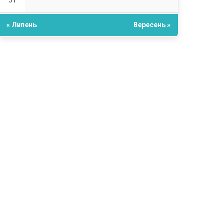
31
« Липень
Вересень »