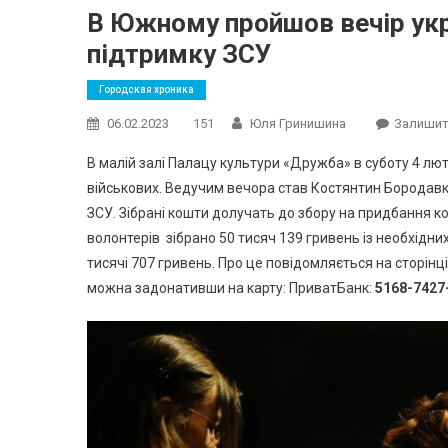
В Южному пройшов вечір украї
підтримку ЗСУ
Городская хроника
06.02.2023
151
Юля Гринишина
Залишит
В малій залі Палацу культури «Дружба» в суботу 4 лю
військових. Ведучим вечора став Костянтин Бородавко
ЗСУ. Зібрані кошти долучать до збору на придбання ко
волонтерів зібрано 50 тисяч 139 гривень із необхідни
тисячі 707 гривень. Про це повідомляється на сторінц
можна задонативши на карту: ПриватБанк:
5168-7427