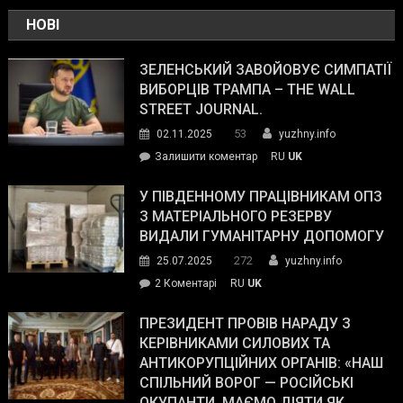
НОВІ
ЗЕЛЕНСЬКИЙ ЗАВОЙОВУЄ СИМПАТІЇ
ВИБОРЦІВ ТРАМПА – THE WALL
STREET JOURNAL.
53
02.11.2025
yuzhny.info
on
Залишити коментар
RU
UK
Зеленський
завойовує
У ПІВДЕННОМУ ПРАЦІВНИКАМ ОПЗ
симпатії
З МАТЕРІАЛЬНОГО РЕЗЕРВУ
виборців
ВИДАЛИ ГУМАНІТАРНУ ДОПОМОГУ
Трампа
272
25.07.2025
yuzhny.info
–
до
2 Коментарі
RU
UK
The
У
Wall
Південному
ПРЕЗИДЕНТ ПРОВІВ НАРАДУ З
Street
працівникам
КЕРІВНИКАМИ СИЛОВИХ ТА
Journal.
ОПЗ
АНТИКОРУПЦІЙНИХ ОРГАНІВ: «НАШ
з
СПІЛЬНИЙ ВОРОГ — РОСІЙСЬКІ
матеріального
ОКУПАНТИ. МАЄМО ДІЯТИ ЯК