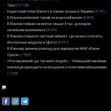
Таксі
(10 158)
Нудистский пляж Южного в списке лучших в Украине
(9 741)
В Южном изменили тариф на водоснабжение
(8 809)
В Южном пойман на взятке свыше 4 тыс. долларов
начальник военкомата
(8 695)
В Южном открылся частный кабинет, где можно получить
бесплатные медуслуги (фото)
(8 597)
В Южному змінили розклад руху маршрутки №68 «Южне-
Одеса»
(7 969)
«Розчарований, що так мало людей», – Новацький закликав
южненців приходити на прощання з полеглими військовими
(7 298)