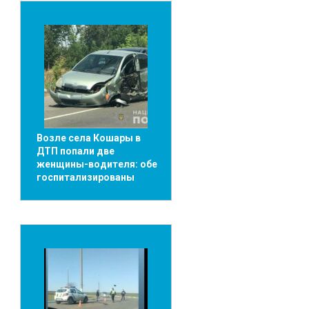
Возле села Кошары в
ДТП попали две
женщины-водителя: обе
госпитализированы