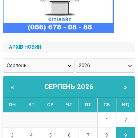
АРХІВ НОВИН
СЕРПЕНЬ 2026
«
»
ПН
ВТ
СР
ЧТ
ПТ
СБ
НД
2
1
9
3
4
5
6
7
8