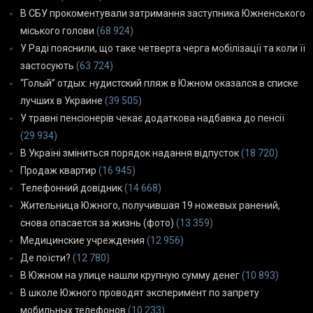
В СБУ прокоментували затримання заступника Южненського
міського голови
(68 924)
У Раді пояснили, що таке четверта черга мобілізації та коли її
застосують
(63 724)
“Голый” отдых: нудистский пляж в Южном оказался в списке
лучших в Украине
(39 505)
У травні пенсіонерів чекає додаткова надбавка до пенсії
(29 934)
В Україні зміниться порядок надання відпусток
(18 720)
Продаж квартир
(16 945)
Телефонний довідник
(14 668)
Жительница Южного, получившая 19 ножевых ранений,
снова опасается за жизнь (фото)
(13 359)
Медицинские учреждения
(12 956)
Де поїсти?
(12 780)
В Южном на улице нашли крупную сумму денег
(10 893)
В школе Южного проводят эксперимент по запрету
мобильных телефонов
(10 233)