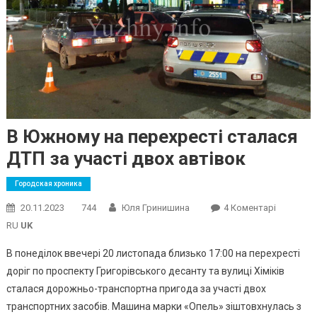
В Южному на перехресті сталася
ДТП за участі двох автівок
Городская хроника
До
20.11.2023
744
Юля Гринишина
4 Коментарі
В
RU
UK
Южному
В понеділок ввечері 20 листопада близько 17:00 на перехресті
На
доріг по проспекту Григорівського десанту та вулиці Хіміків
Перехрес
сталася дорожньо-транспортна пригода за участі двох
Сталася
ДТП
транспортних засобів. Машина марки «Опель» зіштовхнулась з