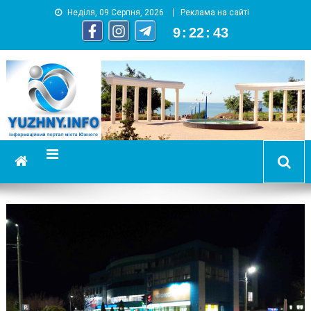
Неділя, 09 Серпня, 2026
Реклама на сайті
9
:
22
:
44
YUZHNY.INFO
информационный портал города Южный