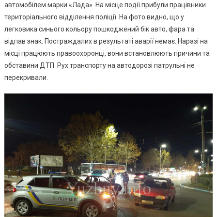
За
автомобілем марки «Лада». На місце події прибули працівники
Участі
територіального відділення поліції. На фото видно, що у
Двох
легковика синього кольору пошкоджений бік авто, фара та
Автівок
відпав знак. Постраждалих в результаті аварії немає. Наразі на
місці працюють правоохоронці, вони встановлюють причини та
обставини ДТП. Рух транспорту на автодорозі патрульні не
перекривали.