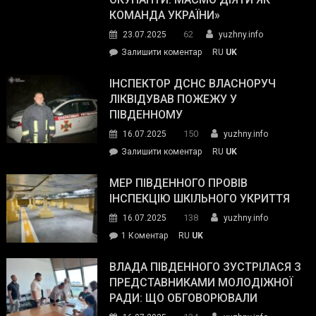
резерву
КОМАНДА УКРАЇНИ»
видали
62
23.07.2025
yuzhny.info
гуманітарну
on
Залишити коментар
RU
UK
допомогу
Президент
провів
ІНСПЕКТОР ДСНС ВЛАСНОРУЧ
нараду
ЛІКВІДУВАВ ПОЖЕЖУ У
з
ПІВДЕННОМУ
керівниками
150
16.07.2025
yuzhny.info
силових
on
Залишити коментар
RU
UK
та
Інспектор
антикорупційних
ДСНС
МЕР ПІВДЕННОГО ПРОВІВ
органів:
власноруч
ІНСПЕКЦІЮ ШКІЛЬНОГО УКРИТТЯ
«Наш
ліквідував
спільний
138
16.07.2025
yuzhny.info
пожежу
ворог
до
1 Коментар
RU
UK
у
—
Мер
Південному
російські
Південного
ВЛАДА ПІВДЕННОГО ЗУСТРІЛАСЯ З
окупанти.
провів
ПРЕДСТАВНИКАМИ МОЛОДІЖНОЇ
Маємо
інспекцію
РАДИ: ЩО ОБГОВОРЮВАЛИ
діяти
шкільного