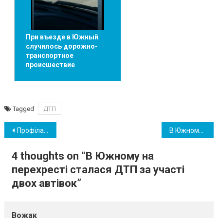
При въезде в Южный
случилось дорожно-
транспортное
происшествие
Tagged
ДТП
Навігація
Профілактичне відпрацювання «Нічне місто»: в Южному поліція провела рейд
В Южному відзначили День Гідності та Свободи
записів
4 thoughts on “
В Южному на
перехресті сталася ДТП за участі
двох автівок
”
Вожак