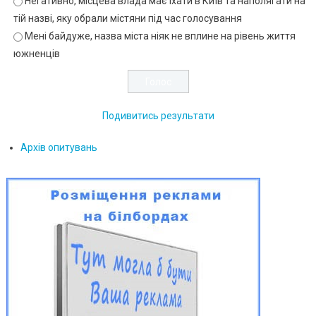
Негативно, місцева влада має їхати в Київ та наполягати на
тій назві, яку обрали містяни під час голосування
Мені байдуже, назва міста ніяк не вплине на рівень життя
южненців
Подивитись результати
Архів опитувань