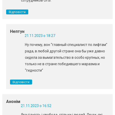
сотрудников ОПЗ.
Відповісти
Нептун
21.11.2023 о 18:27
Ну почему, вон “главный специалист по лифтам”
рада, в любой другой стране она бы уже давно
сидела за вымагательство в особо крупных, но
только не в стране победившего маразма и
“гидности”
Відповісти
Анонім
21.11.2023 о 16:52
Яка гідність і свобода, стільки і людей. Люди, які