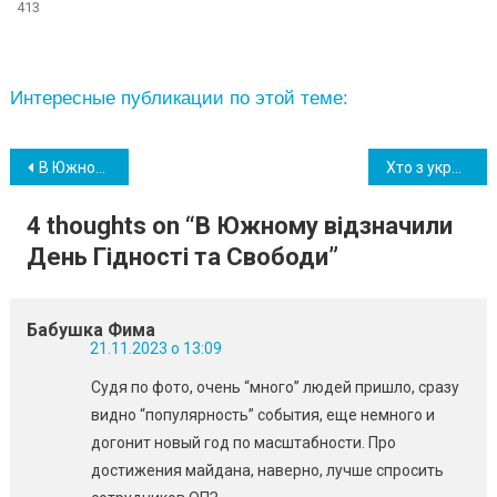
413
Интересные публикации по этой теме:
Навігація
В Южному на перехресті сталася ДТП за участі двох автівок
Хто з українців зможе оформити надбавку до пенсії: дадуть майже тисячу гривень
записів
4 thoughts on “
В Южному відзначили
День Гідності та Свободи
”
Бабушка Фима
21.11.2023 о 13:09
Судя по фото, очень “много” людей пришло, сразу
видно “популярность” события, еще немного и
догонит новый год по масштабности. Про
достижения майдана, наверно, лучше спросить