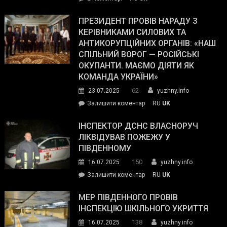
The
У
Wall
Південному
ПРЕЗИДЕНТ ПРОВІВ НАРАДУ З
Street
працівникам
КЕРІВНИКАМИ СИЛОВИХ ТА
Journal.
ОПЗ
АНТИКОРУПЦІЙНИХ ОРГАНІВ: «НАШ
з
СПІЛЬНИЙ ВОРОГ — РОСІЙСЬКІ
матеріального
ОКУПАНТИ. МАЄМО ДІЯТИ ЯК
резерву
КОМАНДА УКРАЇНИ»
видали
62
23.07.2025
yuzhny.info
гуманітарну
on
Залишити коментар
RU
UK
допомогу
Президент
провів
ІНСПЕКТОР ДСНС ВЛАСНОРУЧ
нараду
ЛІКВІДУВАВ ПОЖЕЖУ У
з
ПІВДЕННОМУ
керівниками
150
16.07.2025
yuzhny.info
силових
on
Залишити коментар
RU
UK
та
Інспектор
антикорупційних
ДСНС
МЕР ПІВДЕННОГО ПРОВІВ
органів:
власноруч
ІНСПЕКЦІЮ ШКІЛЬНОГО УКРИТТЯ
«Наш
ліквідував
спільний
138
16.07.2025
yuzhny.info