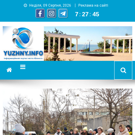
Неділя, 09 Серпня, 2026
Реклама на сайті
7
:
27
:
46
YUZHNY.INFO
информационный портал города Южный