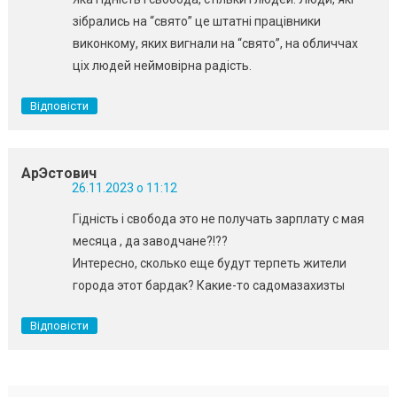
зібрались на “свято” це штатні працівники
виконкому, яких вигнали на “свято”, на обличчах
ціх людей неймовірна радість.
Відповісти
АрЭстович
26.11.2023 о 11:12
Гідність і свобода это не получать зарплату с мая
месяца , да заводчане?!??
Интересно, сколько еще будут терпеть жители
города этот бардак? Какие-то садомазахизты
Відповісти