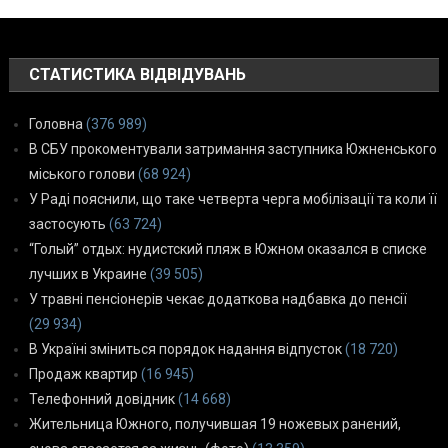
СТАТИСТИКА ВІДВІДУВАНЬ
Головна
(376 989)
В СБУ прокоментували затримання заступника Южненського
міського голови
(68 924)
У Раді пояснили, що таке четверта черга мобілізації та коли її
застосують
(63 724)
“Голый” отдых: нудистский пляж в Южном оказался в списке
лучших в Украине
(39 505)
У травні пенсіонерів чекає додаткова надбавка до пенсії
(29 934)
В Україні зміниться порядок надання відпусток
(18 720)
Продаж квартир
(16 945)
Телефонний довідник
(14 668)
Жительница Южного, получившая 19 ножевых ранений,