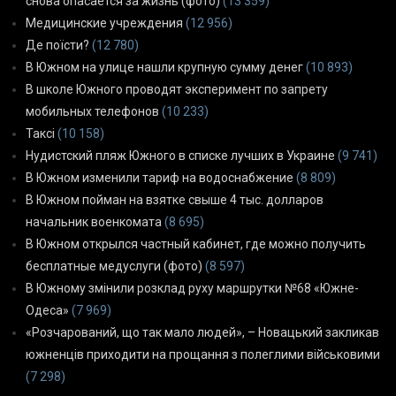
снова опасается за жизнь (фото)
(13 359)
Медицинские учреждения
(12 956)
Де поїсти?
(12 780)
В Южном на улице нашли крупную сумму денег
(10 893)
В школе Южного проводят эксперимент по запрету
мобильных телефонов
(10 233)
Таксі
(10 158)
Нудистский пляж Южного в списке лучших в Украине
(9 741)
В Южном изменили тариф на водоснабжение
(8 809)
В Южном пойман на взятке свыше 4 тыс. долларов
начальник военкомата
(8 695)
В Южном открылся частный кабинет, где можно получить
бесплатные медуслуги (фото)
(8 597)
В Южному змінили розклад руху маршрутки №68 «Южне-
Одеса»
(7 969)
«Розчарований, що так мало людей», – Новацький закликав
южненців приходити на прощання з полеглими військовими
(7 298)