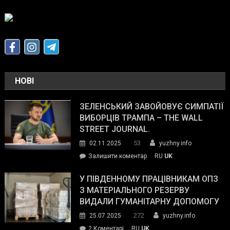
НОВІ
ЗЕЛЕНСЬКИЙ ЗАВОЙОВУЄ СИМПАТІЇ
ВИБОРЦІВ ТРАМПА – THE WALL
STREET JOURNAL.
53
02.11.2025
yuzhny.info
on
Залишити коментар
RU
UK
Зеленський
завойовує
У ПІВДЕННОМУ ПРАЦІВНИКАМ ОПЗ
симпатії
З МАТЕРІАЛЬНОГО РЕЗЕРВУ
виборців
ВИДАЛИ ГУМАНІТАРНУ ДОПОМОГУ
Трампа
272
25.07.2025
yuzhny.info
–
до
2 Коментарі
RU
UK