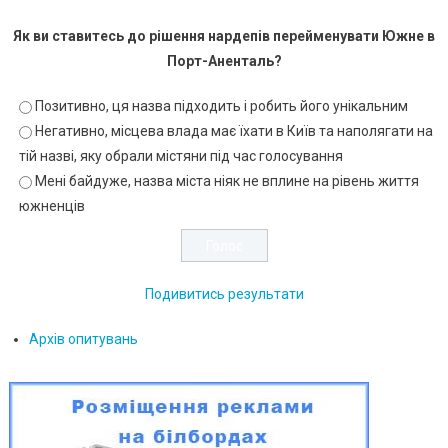
Як ви ставитесь до рішення нардепів перейменувати Южне в
Порт-Аненталь?
Позитивно, ця назва підходить і робить його унікальним
Негативно, місцева влада має їхати в Київ та наполягати на
тій назві, яку обрали містяни під час голосування
Мені байдуже, назва міста ніяк не вплине на рівень життя
южненців
Подивитись результати
Архів опитувань