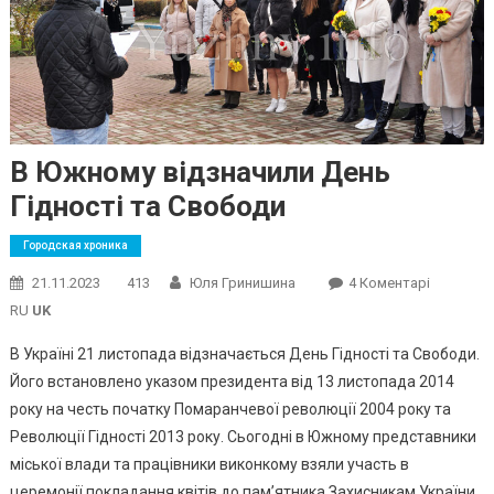
В Южному відзначили День
Гідності та Свободи
Городская хроника
До
21.11.2023
413
Юля Гринишина
4 Коментарі
В
RU
UK
Южному
В Україні 21 листопада відзначається День Гідності та Свободи.
Відзначи
Його встановлено указом президента від 13 листопада 2014
День
року на честь початку Помаранчевої революції 2004 року та
Гідності
Та
Революції Гідності 2013 року. Сьогодні в Южному представники
Свободи
міської влади та працівники виконкому взяли участь в
церемонії покладання квітів до пам’ятника Захисникам України