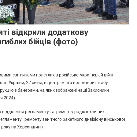
яті відкрили додаткову
гиблих бійців (фото)
вими світлинами полеглих в російсько-українській війні
і України, 22 січня, в центрі міста волонтери штабу
укцію з банерами, на яких зображені наші Захисники
я 2024):
ер відділення регламенту та ремонту радіотехнічних і
егламенту і ремонту зенітного ракетного дивізіону військової
 року на Херсонщині);