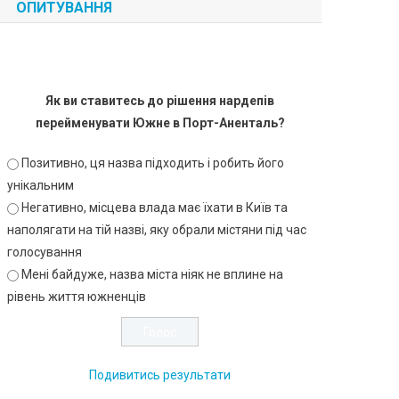
ОПИТУВАННЯ
Як ви ставитесь до рішення нардепів
перейменувати Южне в Порт-Аненталь?
Позитивно, ця назва підходить і робить його
унікальним
Негативно, місцева влада має їхати в Київ та
наполягати на тій назві, яку обрали містяни під час
голосування
Мені байдуже, назва міста ніяк не вплине на
рівень життя южненців
Подивитись результати