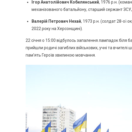
Ігор Анатолійович Кобилянський
, 1976 р.н. (ком
механізованого батальйону, старший сержант ЗСУ, 
Валерій Петрович Нехай
, 1973 р.н. (солдат 28-ої
2022 року на Херсонщині).
22 січня о 15:00 відбулось запалення лампадок біля б
прийшли родичі загиблих військових, учні та вчителі 
пам’ять Героїв хвилиною мовчання.