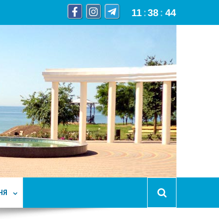
11
:
38
:
46
НЯ