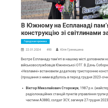
В Южному на Еспланаді пам’
конструкцію зі світлинами за
Городская хроника
22.01.2024
493
Юля Гринишина
Вкотре Еспланаду пам’яті в нашому місті доповнили но
військовослужбовців Южненської ОТГ. В День Соборност
«Незламні» встановили додаткову тристоронню констр
(прощання з ними відбулось в період грудня 2023-січн
Віктор Миколайович Сторожук
, 1987 р.н. (майст
радіолокаційних станцій пунктів управління групи р
частини А3880, солдат ЗСУ, загинув 27 грудня 2023