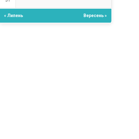
31
« Липень
Вересень »