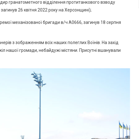
андир гранатометного відділення протитанкового взводу
загинув 26 квітня 2022 року на Херсонщині);
 окремої механізованої бригади в/ч А0666, загинув 18 серпня
анерів з зображенням всіх наших полеглих Воїнів. На захід
шкіл нашої громади, небайдужі містяни. Присутні вшанували