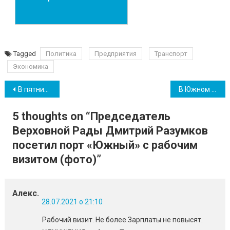
Tagged
Политика
Предприятия
Транспорт
Экономика
Навігація
В пятницу в Южном будет работать мобильный сервисный центр МВД
В Южном коммунальщики указывают на проблемы, с которыми приходится сталкиваться
записів
5 thoughts on “
Председатель
Верховной Рады Дмитрий Разумков
посетил порт «Южный» с рабочим
визитом (фото)
”
Алекс.
28.07.2021 о 21:10
Рабочий визит. Не более.Зарплаты не повысят.