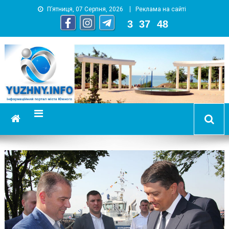
П’ятниця, 07 Серпня, 2026
Реклама на сайті
3
:
37
:
50
YUZHNY.INFO
информационный портал города Южный