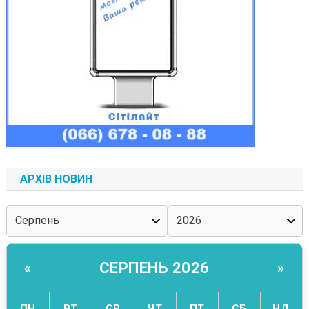
АРХІВ НОВИН
СЕРПЕНЬ 2026
«
»
ПН
ВТ
СР
ЧТ
ПТ
СБ
НД