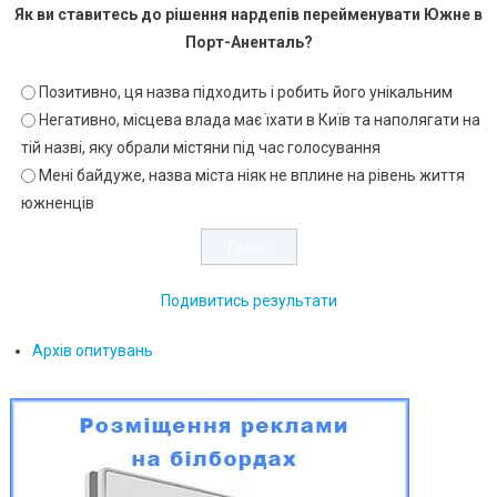
Як ви ставитесь до рішення нардепів перейменувати Южне в
Порт-Аненталь?
Позитивно, ця назва підходить і робить його унікальним
Негативно, місцева влада має їхати в Київ та наполягати на
тій назві, яку обрали містяни під час голосування
Мені байдуже, назва міста ніяк не вплине на рівень життя
южненців
Подивитись результати
Архів опитувань