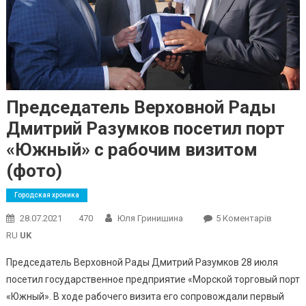
Председатель Верховной Рады
Дмитрий Разумков посетил порт
«Южный» с рабочим визитом
(фото)
Городская хроника
До
28.07.2021
470
Юля Гринишина
5 Коментарів
Предсе
RU
UK
Верхов
Председатель Верховной Рады Дмитрий Разумков 28 июля
Рады
посетил государственное предприятие «Морской торговый порт
Дмитри
«Южный». В ходе рабочего визита его сопровождали первый
Разумк