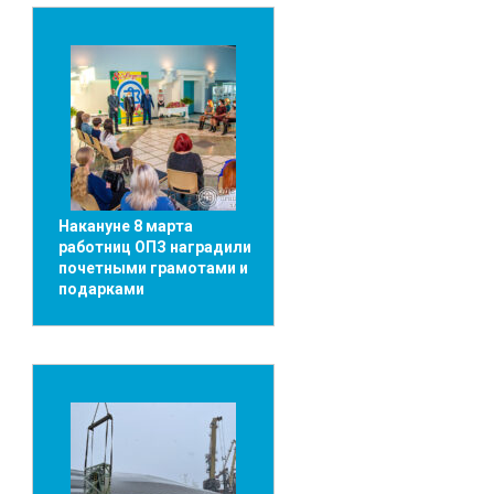
Накануне 8 марта
работниц ОПЗ наградили
почетными грамотами и
подарками