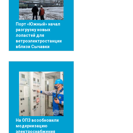
Порт «Южный» начал
разгрузку новых
лопастей для
ветроэлектростанции
вблизи Сычавки
На ОПЗ возобновили
модернизацию
электроснабжения