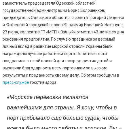
Посети
заместитель председателя Одесской областной
Порт
государственной администрации Борис Волошенков,
«Южный
председатель Одесского областного совета Григорий Диденко
С
и Южненский городской голова Владимир Новацкий. Накануне,
Рабочи
27 июля, коллектив ГП «МТП «Южный» отметил 43-летие со дня
Визито
основания предприятия. По случаю праздника за весомый
(фото)
личный вклад в развитие морской отрасли Украины были
награждены лучшие работники порта. Почетные гости
поздравили с такой важной для госпредприятия датой и
выразили благодарность всем портовикам за высокие
результаты и преданность своему делу. Об этом сообщили в
пресс-службе
госстивидора.
«Морские перевозки являются
важнейшими для страны. Я хочу, чтобы в
порт прибывало еще больше судов, чтобы
всегда было много работы и доходов. Вы –