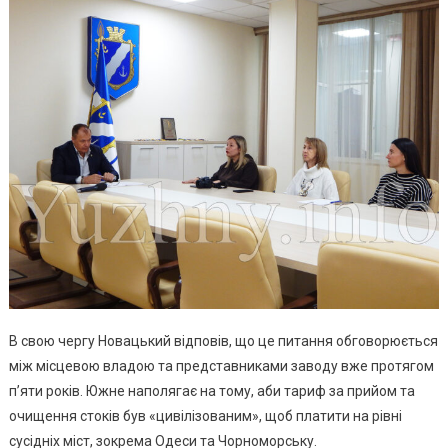
В свою чергу Новацький відповів, що це питання обговорюється
між місцевою владою та представниками заводу вже протягом
п’яти років. Южне наполягає на тому, аби тариф за прийом та
очищення стоків був «цивілізованим», щоб платити на рівні
сусідніх міст, зокрема Одеси та Чорноморську.