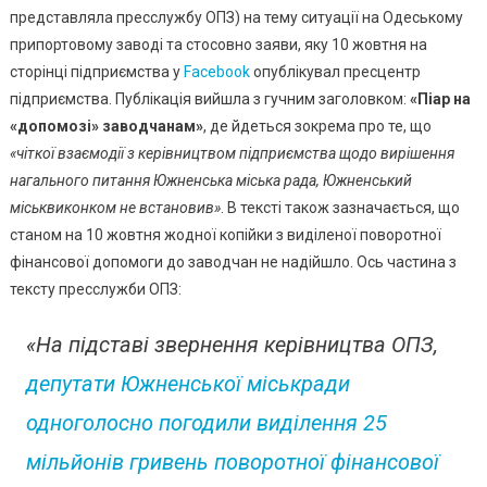
представляла пресслужбу ОПЗ) на тему ситуації на Одеському
Заяви
ОПЗ
припортовому заводі та стосовно заяви, яку 10 жовтня на
Щодо
сторінці підприємства у
Facebook
опублікувал пресцентр
«піару
підприємства. Публікація вийшла з гучним заголовком:
«Піар на
На
«допомозі» заводчанам»
, де йдеться зокрема про те, що
«допомозі»
«чіткої взаємодії з керівництвом підприємства щодо вирішення
Та
нагального питання Южненська міська рада, Южненський
Зустрівся
міськвиконком не встановив»
. В тексті також зазначається, що
Зі
станом на 10 жовтня жодної копійки з виділеної поворотної
ЗМІ
фінансової допомоги до заводчан не надійшло. Ось частина з
тексту пресслужби ОПЗ:
«На підставі звернення керівництва ОПЗ,
депутати Южненської міськради
одноголосно погодили виділення 25
мільйонів гривень поворотної фінансової