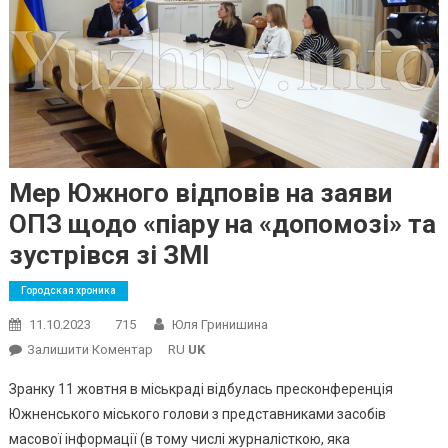
Мер Южного відповів на заяви
ОПЗ щодо «піару на «допомозі» та
зустрівся зі ЗМІ
Городская хроника
11.10.2023
715
Юля Гринишина
On
Залишити Коментар
RU
UK
Мер
Зранку 11 жовтня в міськраді відбулась пресконференція
Южного
Южненського міського голови з представниками засобів
Відповів
масової інформації (в тому числі журналісткою, яка
На