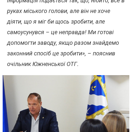
інформація подається так, що, нібито, все в
руках міського голови, але він не хоче
діяти, що я міг би щось зробити, але
самоусунувся – це неправда! Ми готові
допомогти заводу, якщо разом знайдемо
законний спосіб це зробити», – пояснив
очільник Южненської ОТГ.