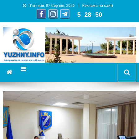
П’ятниця, 07 Серпня, 2026
Реклама на сайті
5
:
28
:
51
YUZHNY.INFO
информационный портал города Южный