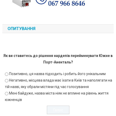
ОПИТУВАННЯ
Як ви ставитесь до рішення нардепів перейменувати Южне в
Порт-Аненталь?
Позитивно, ця назва підходить і робить його унікальним
Негативно, місцева влада має їхати в Київ та наполягати на
тій назві, яку обрали містяни під час голосування
Мені байдуже, назва міста ніяк не вплине на рівень життя
южненців