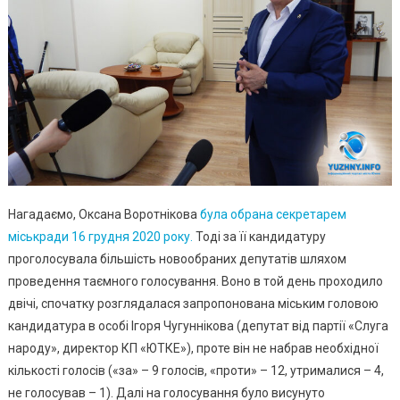
Нагадаємо, Оксана Воротнікова
була обрана секретарем
міськради 16 грудня 2020 року.
Тоді за її кандидатуру
проголосувала більшість новообраних депутатів шляхом
проведення таємного голосування. Воно в той день проходило
двічі, спочатку розглядалася запропонована міським головою
кандидатура в особі Ігоря Чугуннікова (депутат від партії «Слуга
народу», директор КП «ЮТКЕ»), проте він не набрав необхідної
кількості голосів («за» – 9 голосів, «проти» – 12, утрималися – 4,
не голосував – 1). Далі на голосування було висунуто