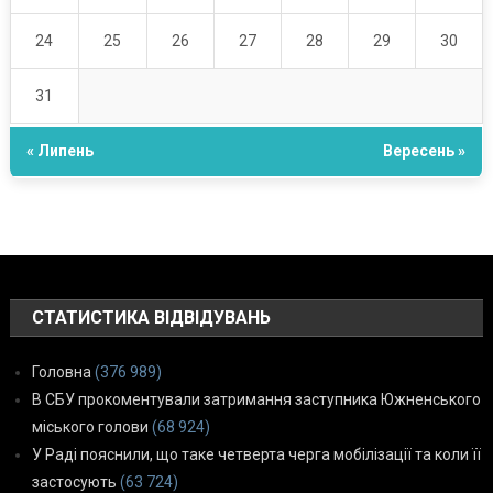
24
25
26
27
28
29
30
31
« Липень
Вересень »
СТАТИСТИКА ВІДВІДУВАНЬ
Головна
(376 989)
В СБУ прокоментували затримання заступника Южненського
міського голови
(68 924)
У Раді пояснили, що таке четверта черга мобілізації та коли її
застосують
(63 724)