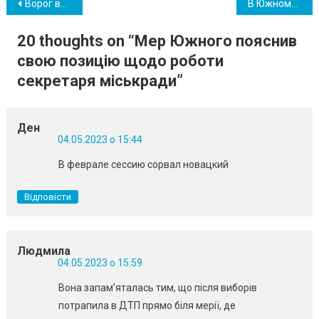
Навігація
Ворог вночі атакував Одещину 15 дронами, є влучання
В Южному депутат хоче достроково скласти повноваження, але йому це знову не вдалося
записів
20 thoughts on “
Мер Южного пояснив
свою позицію щодо роботи
секретаря міськради
”
Ден
04.05.2023 о 15:44
В феврале сессию сорвал новацкий
Відповісти
Людмила
04.05.2023 о 15:59
Вона запам’яталась тим, що після виборів
потрапила в ДТП прямо біля мерії, де