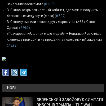
начальник военкомата
(8 695)
В Южном открылся частный кабинет, где можно получить
бесплатные медуслуги (фото)
(8 597)
В Южному змінили розклад руху маршрутки №68 «Южне-
Одеса»
(7 969)
«Розчарований, що так мало людей», – Новацький закликав
южненців приходити на прощання з полеглими військовими
(7 298)
НОВІ
ЗЕЛЕНСЬКИЙ ЗАВОЙОВУЄ СИМПАТІЇ
ВИБОРЦІВ ТРАМПА – THE WALL