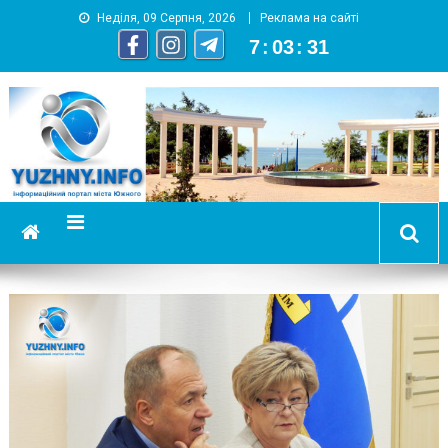
Неділя, 09 Серпня, 2026
Реклама на сайті
7
:
03
:
32
YUZHNY.INFO
информационный портал города Южный