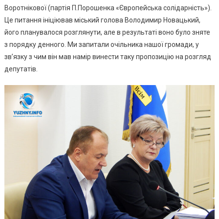
Щодо
Воротнікової (партія П.Порошенка «Європейська солідарність»).
Роботи
Це питання ініціював міський голова Володимир Новацький,
Секрет
його планувалося розглянути, але в результаті воно було зняте
Міськр
з порядку денного. Ми запитали очільника нашої громади, у
зв’язку з чим він мав намір винести таку пропозицію на розгляд
депутатів.