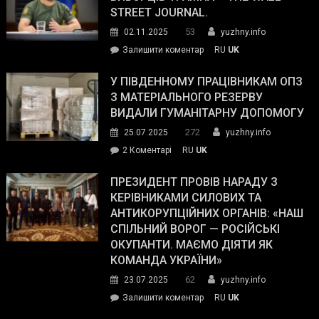
STREET JOURNAL.
53
02.11.2025
yuzhny.info
on
Залишити коментар
RU
UK
Зеленський
завойовує
У ПІВДЕННОМУ ПРАЦІВНИКАМ ОПЗ
симпатії
З МАТЕРІАЛЬНОГО РЕЗЕРВУ
виборців
ВИДАЛИ ГУМАНІТАРНУ ДОПОМОГУ
Трампа
272
25.07.2025
yuzhny.info
–
до
2 Коментарі
RU
UK
The
У
Wall
Південному
ПРЕЗИДЕНТ ПРОВІВ НАРАДУ З
Street
працівникам
КЕРІВНИКАМИ СИЛОВИХ ТА
Journal.
ОПЗ
АНТИКОРУПЦІЙНИХ ОРГАНІВ: «НАШ
з
СПІЛЬНИЙ ВОРОГ — РОСІЙСЬКІ
матеріального
ОКУПАНТИ. МАЄМО ДІЯТИ ЯК
резерву
КОМАНДА УКРАЇНИ»
видали
62
23.07.2025
yuzhny.info
гуманітарну
on
Залишити коментар
RU
UK
допомогу
Президент