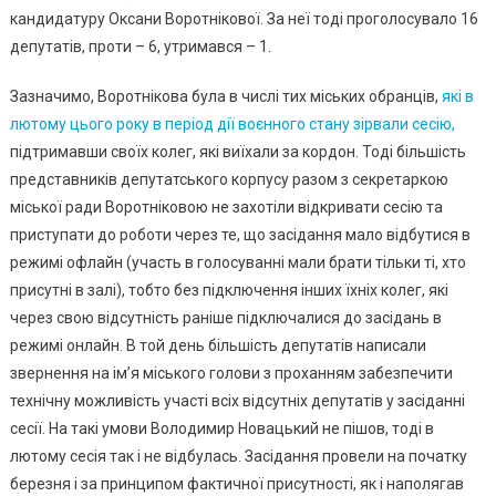
кандидатуру Оксани Воротнікової. За неї тоді проголосувало 16
депутатів, проти – 6, утримався – 1.
Зазначимо, Воротнікова була в числі тих міських обранців,
які в
лютому цього року в період дії воєнного стану зірвали сесію,
підтримавши своїх колег, які виїхали за кордон. Тоді більшість
представників депутатського корпусу разом з секретаркою
міської ради Воротніковою не захотіли відкривати сесію та
приступати до роботи через те, що засідання мало відбутися в
режимі офлайн (участь в голосуванні мали брати тільки ті, хто
присутні в залі), тобто без підключення інших їхніх колег, які
через свою відсутність раніше підключалися до засідань в
режимі онлайн. В той день більшість депутатів написали
звернення на ім’я міського голови з проханням забезпечити
технічну можливість участі всіх відсутніх депутатів у засіданні
сесії. На такі умови Володимир Новацький не пішов, тоді в
лютому сесія так і не відбулась. Засідання провели на початку
березня і за принципом фактичної присутності, як і наполягав