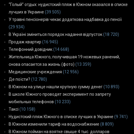
“Голый” отдых: нудистский пляж в Южном оказался в списке
лучших в Украине
(39 505)
У травні пенсіонерів чекає додаткова надбавка до пенсії
(29 934)
В Україні зміниться порядок надання відпусток
(18 720)
Продаж квартир
(16 945)
Телефонний довідник
(14 668)
Жительница Южного, получившая 19 ножевых ранений,
снова опасается за жизнь (фото)
(13 359)
Медицинские учреждения
(12 956)
Де поїсти?
(12 780)
В Южном на улице нашли крупную сумму денег
(10 893)
В школе Южного проводят эксперимент по запрету
мобильных телефонов
(10 233)
Таксі
(10 158)
Нудистский пляж Южного в списке лучших в Украине
(9 741)
В Южном изменили тариф на водоснабжение
(8 809)
В Южном пойман на взятке свыше 4 тыс. долларов