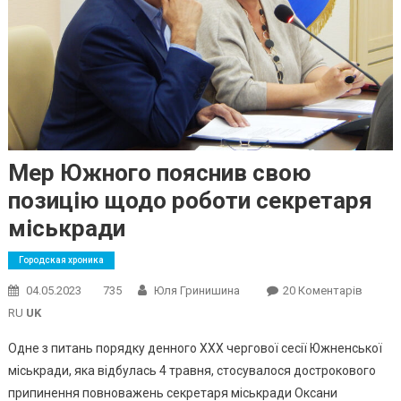
Мер Южного пояснив свою
позицію щодо роботи секретаря
міськради
Городская хроника
До
04.05.2023
735
Юля Гринишина
20 Коментарів
Мер
RU
UK
Южног
Одне з питань порядку денного XXX чергової сесії Южненської
Поясн
міськради, яка відбулась 4 травня, стосувалося дострокового
Свою
припинення повноважень секретаря міськради Оксани
Позиц