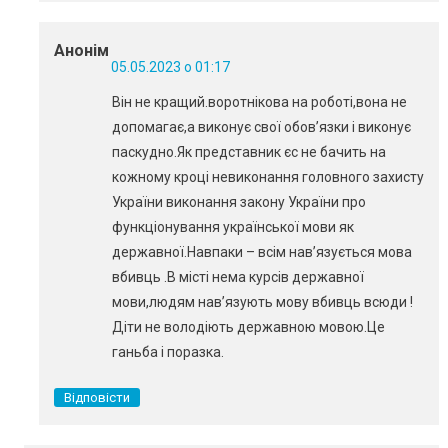
Анонім
05.05.2023 о 01:17
Він не кращий.воротнікова на роботі,вона не
допомагає,а виконує свої обов’язки і виконує
паскудно.Як представник єс не бачить на
кожному кроці невиконання головного захисту
України виконання закону України про
функціонування української мови як
державної.Навпаки – всім нав’язується мова
вбивць .В місті нема курсів державної
мови,людям нав’язують мову вбивць всюди !
Діти не володіють державною мовою.Це
ганьба і поразка.
Відповісти