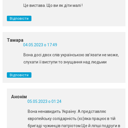
Це вистава. Що ви як дiти малi !
Відповісти
Тамара
04.05.2023 о 17:49
Вона досі двох слів українською зв’язати не може,
слухати її виступи то знущання над людьми
Відповісти
Анонім
05.05.2023 о 01:24
Вона ненавидить Україну. А представляє
європейську солідарність (єс)яка працює в тій
бригаді чужинців патріотом.Ще й ліпші подруги в