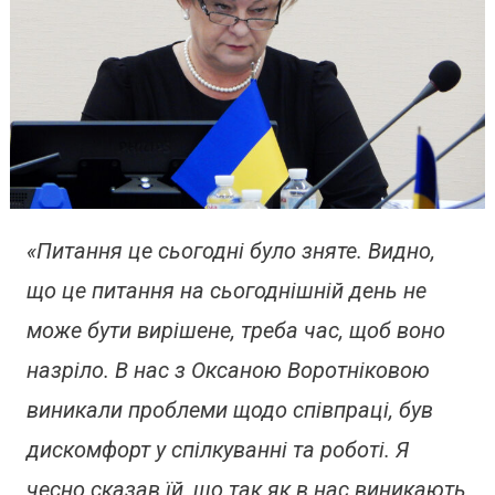
«Питання це сьогодні було зняте. Видно,
що це питання на сьогоднішній день не
може бути вирішене, треба час, щоб воно
назріло. В нас з Оксаною Воротніковою
виникали проблеми щодо співпраці, був
дискомфорт у спілкуванні та роботі. Я
чесно сказав їй, що так як в нас виникають