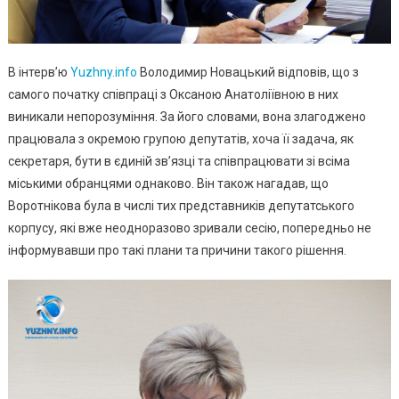
В інтерв’ю
Yuzhny.info
Володимир Новацький відповів, що з
самого початку співпраці з Оксаною Анатоліївною в них
виникали непорозуміння. За його словами, вона злагоджено
працювала з окремою групою депутатів, хоча її задача, як
секретаря, бути в єдиній зв’язці та співпрацювати зі всіма
міськими обранцями однаково. Він також нагадав, що
Воротнікова була в числі тих представників депутатського
корпусу, які вже неодноразово зривали сесію, попередньо не
інформувавши про такі плани та причини такого рішення.