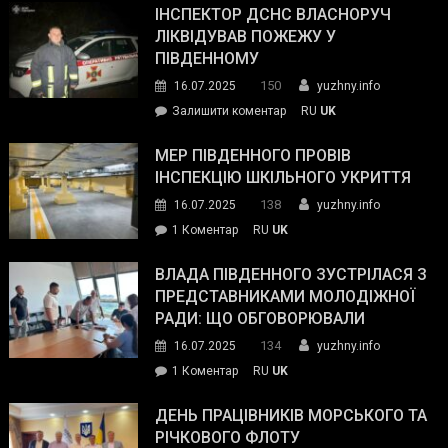
провів
ІНСПЕКТОР ДСНС ВЛАСНОРУЧ
нараду
ЛІКВІДУВАВ ПОЖЕЖУ У
з
ПІВДЕННОМУ
керівниками
150
16.07.2025
yuzhny.info
силових
on
Залишити коментар
RU
UK
та
Інспектор
антикорупційних
ДСНС
МЕР ПІВДЕННОГО ПРОВІВ
органів:
власноруч
ІНСПЕКЦІЮ ШКІЛЬНОГО УКРИТТЯ
«Наш
ліквідував
спільний
138
16.07.2025
yuzhny.info
пожежу
ворог
до
1 Коментар
RU
UK
у
—
Мер
Південному
російські
Південного
ВЛАДА ПІВДЕННОГО ЗУСТРІЛАСЯ З
окупанти.
провів
ПРЕДСТАВНИКАМИ МОЛОДІЖНОЇ
Маємо
інспекцію
РАДИ: ЩО ОБГОВОРЮВАЛИ
діяти
шкільного
134
16.07.2025
yuzhny.info
як
укриття
команда
до
1 Коментар
RU
UK
України»
Влада
Південного
ДЕНЬ ПРАЦІВНИКІВ МОРСЬКОГО ТА
зустрілася
РІЧКОВОГО ФЛОТУ