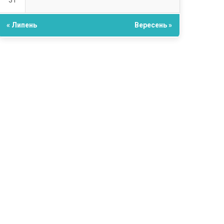
31
« Липень
Вересень »