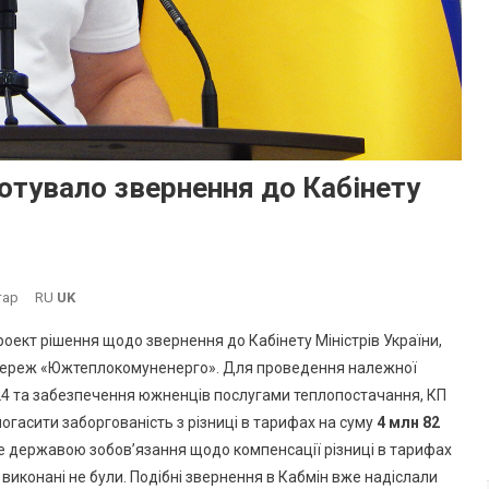
тувало звернення до Кабінету
До
тар
RU
UK
«Южтеплокомуненерго»
роект рішення щодо звернення до Кабінету Міністрів України,
Підготувало
 мереж «Южтеплокомуненерго». Для проведення належної
Звернення
24 та забезпечення южненців послугами теплопостачання, КП
До
огасити заборгованість з різниці в тарифах на суму
Кабінету
4 млн 82
Міністрів
ебе державою зобов’язання щодо компенсації різниці в тарифах
України
виконані не були. Подібні звернення в Кабмін вже надіслали