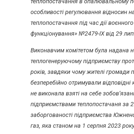
теплопостачання в опалювальному пер
особливості регулювання відносин на
теплопостачання під час дії воєнного
функціонування» №2479-ІX від 29 лип
Виконавчим комітетом була надана н
теплогенеруючому підприємству про
років, завдяки чому жителі громади
безперебійно отримували відповідні 
не виконала взяті на себе зобов’яза
підприємствами теплопостачаня за 20
заборгованості підприємства Южненс
газ, яка станом на 1 серпня 2023 рок