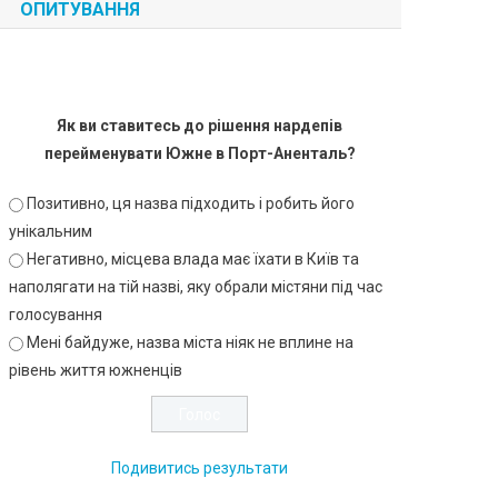
ОПИТУВАННЯ
Як ви ставитесь до рішення нардепів
перейменувати Южне в Порт-Аненталь?
Позитивно, ця назва підходить і робить його
унікальним
Негативно, місцева влада має їхати в Київ та
наполягати на тій назві, яку обрали містяни під час
голосування
Мені байдуже, назва міста ніяк не вплине на
рівень життя южненців
Подивитись результати