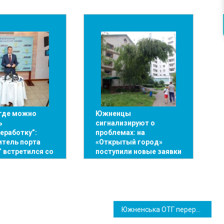
 где можно
Южненцы
ь
сигнализируют о
еработку”:
проблемах: на
итель порта
«Открытый город»
 встретился со
поступили новые заявки
Южненська ОТГ перерахує до обласного бюджету 32,9 млн гривень на потреби ЗСУ