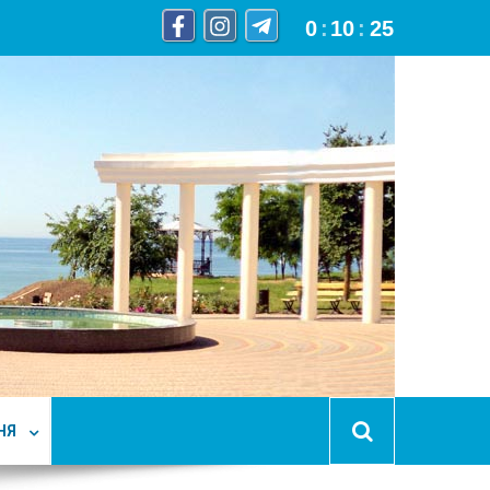
0
:
10
:
26
НЯ