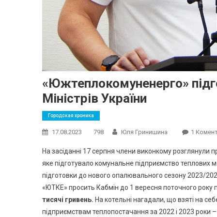
«Южтеплокомуненерго» підго
Міністрів України
Городская хроника
17.08.2023
798
Юля Гринишина
1 Комен
На засіданні 17 серпня члени виконкому розглянули п
яке підготувало комунальне підприємство теплових
підготовки до нового опалювального сезону 2023/20
«ЮТКЕ» просить Кабмін до 1 вересня поточного року п
тисячі гривень.
На котельні нагадали, що взяті на с
підприємствам теплопостачання за 2022 і 2023 роки – 