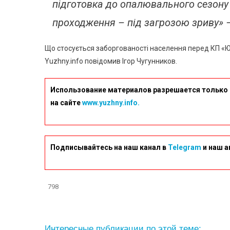
підготовка до опалювального сезону 
проходження – під загрозою зриву» –
Що стосується заборгованості населення перед КП «Ю
Yuzhny.info повідомив Ігор Чугунников.
Использование материалов разрешается только 
на сайте
www.yuzhny.info.
Подписывайтесь на наш канал в
Telegram
и наш а
798
Интересные публикации по этой теме: