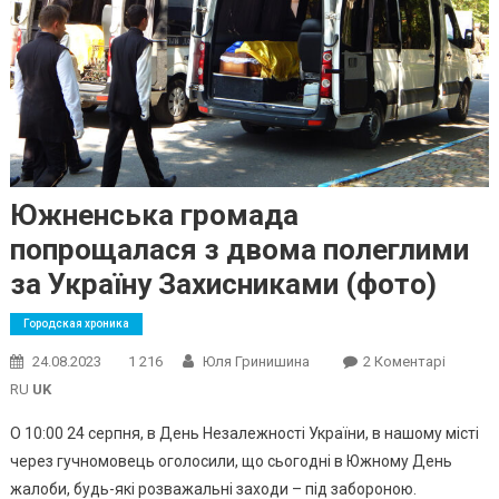
Южненська громада
попрощалася з двома полеглими
за Україну Захисниками (фото)
Городская хроника
До
24.08.2023
1 216
Юля Гринишина
2 Коментарі
Южненс
RU
UK
Громад
О 10:00 24 серпня, в День Незалежності України, в нашому місті
Попрощ
через гучномовець оголосили, що сьогодні в Южному День
З
жалоби, будь-які розважальні заходи – під забороною.
Двома