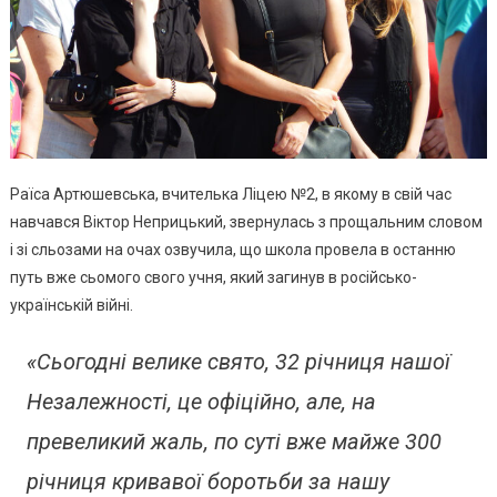
Раїса Артюшевська, вчителька Ліцею №2, в якому в свій час
навчався Віктор Неприцький, звернулась з прощальним словом
і зі сльозами на очах озвучила, що школа провела в останню
путь вже сьомого свого учня, який загинув в російсько-
українській війні.
«Сьогодні велике свято, 32 річниця нашої
Незалежності, це офіційно, але, на
превеликий жаль, по суті вже майже 300
річниця кривавої боротьби за нашу