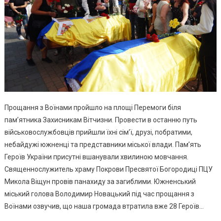
Прощання з Воїнами пройшло на площі Перемоги біля
пам’ятника Захисникам Вітчизни. Провести в останню путь
військовослужбовців прийшли їхні сім’ї, друзі, побратими,
небайдужі южненці та представники міської влади. Пам’ять
Героїв України присутні вшанували хвилиною мовчання.
Священнослужитель храму Покрови Пресвятої Богородиці ПЦУ
Микола Віщун провів панахиду за загиблими. Южненський
міський голова Володимир Новацький під час прощання з
Воїнами озвучив, що наша громада втратила вже 28 Героїв…