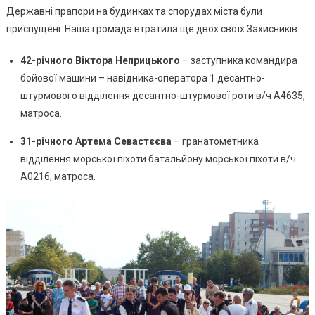
Полегл
Державні прапори на будинках та спорудах міста були
За
приспущені. Наша громада втратила ще двох своїх Захисників:
Україну
Захисн
42-річного Віктора Неприцького
– заступника командира
(фото)
бойової машини – навідника-оператора 1 десантно-
штурмового відділення десантно-штурмової роти в/ч А4635,
матроса.
31-річного Артема Севастєєва
– гранатометника
відділення морської піхоти батальйону морської піхоти в/ч
А0216, матроса.