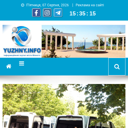
П’ятниця, 07 Серпня, 2026
Реклама на сайті
15
:
35
:
19
YUZHNY.INFO
информационный портал города Южный