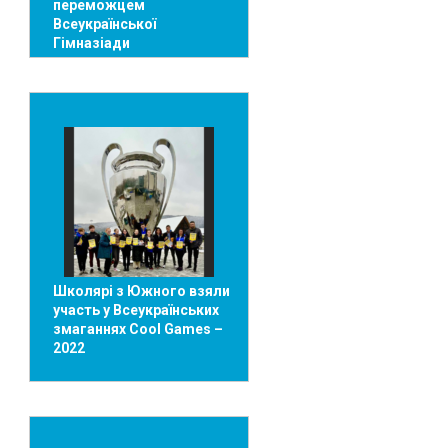
переможцем
Всеукраїнської
Гімназіади
Школярі з Южного взяли
участь у Всеукраїнських
змаганнях Cool Games –
2022