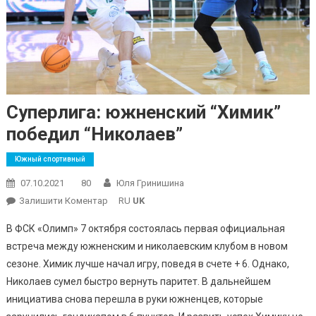
Суперлига: южненский “Химик”
победил “Николаев”
Южный спортивный
07.10.2021
80
Юля Гринишина
On
Залишити Коментар
RU
UK
Суперлига:
В ФСК «Олимп» 7 октября состоялась первая официальная
Южненский
встреча между южненским и николаевским клубом в новом
“Химик”
сезоне. Химик лучше начал игру, поведя в счете + 6. Однако,
Победил
Николаев сумел быстро вернуть паритет. В дальнейшем
“Николаев”
инициатива снова перешла в руки южненцев, которые