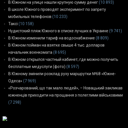
В Южном на улице нашли крупную сумму денег
(10 893)
В школе Южного проводят эксперимент по запрету
мобильных телефонов
(10 233)
Таксі
(10 158)
Нудистский пляж Южного в списке лучших в Украине
(9 741)
В Южном изменили тариф на водоснабжение
(8 809)
В Южном пойман на взятке свыше 4 тыс. долларов
начальник военкомата
(8 695)
В Южном открылся частный кабинет, где можно получить
бесплатные медуслуги (фото)
(8 597)
В Южному змінили розклад руху маршрутки №68 «Южне-
Одеса»
(7 969)
«Розчарований, що так мало людей», – Новацький закликав
южненців приходити на прощання з полеглими військовими
(7 298)