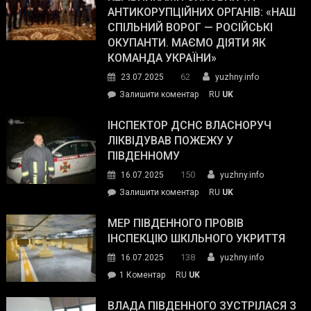
ОПЗ
АНТИКОРУПЦІЙНИХ ОРГАНІВ: «НАШ
з
СПІЛЬНИЙ ВОРОГ — РОСІЙСЬКІ
матеріального
ОКУПАНТИ. МАЄМО ДІЯТИ ЯК
резерву
КОМАНДА УКРАЇНИ»
видали
62
23.07.2025
yuzhny.info
гуманітарну
on
Залишити коментар
RU
UK
допомогу
Президент
провів
ІНСПЕКТОР ДСНС ВЛАСНОРУЧ
нараду
ЛІКВІДУВАВ ПОЖЕЖУ У
з
ПІВДЕННОМУ
керівниками
150
16.07.2025
yuzhny.info
силових
on
Залишити коментар
RU
UK
та
Інспектор
антикорупційних
ДСНС
МЕР ПІВДЕННОГО ПРОВІВ
органів:
власноруч
ІНСПЕКЦІЮ ШКІЛЬНОГО УКРИТТЯ
«Наш
ліквідував
спільний
138
16.07.2025
yuzhny.info
пожежу
ворог
до
1 Коментар
RU
UK
у
—
Мер
Південному
російські
Південного
ВЛАДА ПІВДЕННОГО ЗУСТРІЛАСЯ З