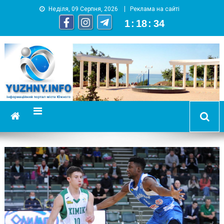
Неділя, 09 Серпня, 2026
Реклама на сайті
1
:
18
:
35
YUZHNY.INFO
информационный портал города Южный