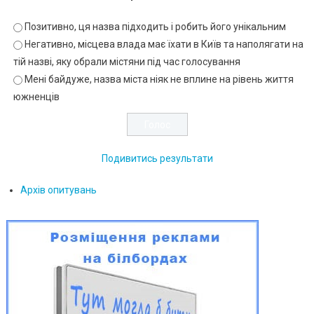
Позитивно, ця назва підходить і робить його унікальним
Негативно, місцева влада має їхати в Київ та наполягати на
тій назві, яку обрали містяни під час голосування
Мені байдуже, назва міста ніяк не вплине на рівень життя
южненців
Подивитись результати
Архів опитувань