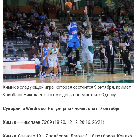
Химик в следующей игре, которая состоится 9 октября, примет
Кривбасс. Николаев в тот же день наведается в Одессу.
Суперлига Windrose. Регулярный чемпионат
.
7 октября
Химик
– Николаев 76:69 (18:20, 12:12, 20:16, 26:21)
Химик
: Спенсер 19 + 7 подборов, Джонс 8 + 8 подборов, Ковляр