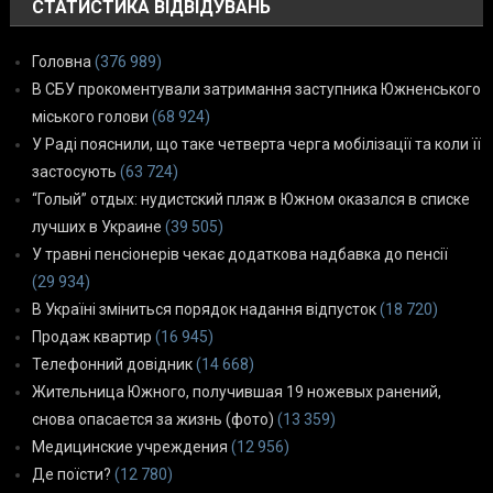
СТАТИСТИКА ВІДВІДУВАНЬ
Головна
(376 989)
В СБУ прокоментували затримання заступника Южненського
міського голови
(68 924)
У Раді пояснили, що таке четверта черга мобілізації та коли її
застосують
(63 724)
“Голый” отдых: нудистский пляж в Южном оказался в списке
лучших в Украине
(39 505)
У травні пенсіонерів чекає додаткова надбавка до пенсії
(29 934)
В Україні зміниться порядок надання відпусток
(18 720)
Продаж квартир
(16 945)
Телефонний довідник
(14 668)
Жительница Южного, получившая 19 ножевых ранений,
снова опасается за жизнь (фото)
(13 359)
Медицинские учреждения
(12 956)
Де поїсти?
(12 780)