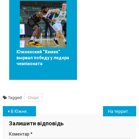
Южненский “Химик”
вырвал победу у лидера
чемпионата
Tagged
Спорт
Навігація
В Южненской ОТГ готовятся отметить День Новых Биляр (программа мероприятий)
На территории Южненской ОТГ планируется частичное отключение воды на три дня
записів
Залишити відповідь
Коментар
*