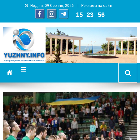
Неділя, 09 Серпня, 2026
Реклама на сайті
15
:
23
:
56
YUZHNY.INFO
информационный портал города Южный