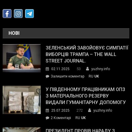
НОВІ
ЗЕЛЕНСЬКИЙ ЗАВОЙОВУЄ СИМПАТІЇ
ВИБОРЦІВ ТРАМПА – THE WALL
STREET JOURNAL.
53
02.11.2025
yuzhny.info
on
Залишити коментар
RU
UK
Зеленський
завойовує
У ПІВДЕННОМУ ПРАЦІВНИКАМ ОПЗ
симпатії
З МАТЕРІАЛЬНОГО РЕЗЕРВУ
виборців
ВИДАЛИ ГУМАНІТАРНУ ДОПОМОГУ
Трампа
272
25.07.2025
yuzhny.info
–
до
2 Коментарі
RU
UK
The
У
Wall
Південному
ПРЕЗИДЕНТ ПРОВІВ НАРАДУ З
Street