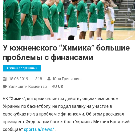
У южненского “Химика” большие
проблемы с финансами
Южный спортивный
18.06.2019
318
Юля Гринишина
On
Залишити Коментар
RU
UK
У
БК “Химик”, который является действующим чемпионом
Южненского
Украины по баскетболу, не подал заявку на участие в
“Химика”
еврокубках из-за проблем с финансами. Об этом рассказал
Большие
президент Федерации баскетбола Украины Михаил Бродский,
Проблемы
С
сообщает
sport.ua/news/
.
Финансами