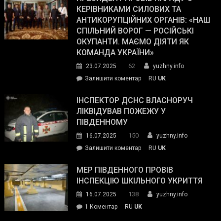
працівникам
КЕРІВНИКАМИ СИЛОВИХ ТА
Journal.
ОПЗ
АНТИКОРУПЦІЙНИХ ОРГАНІВ: «НАШ
з
СПІЛЬНИЙ ВОРОГ — РОСІЙСЬКІ
матеріального
ОКУПАНТИ. МАЄМО ДІЯТИ ЯК
резерву
КОМАНДА УКРАЇНИ»
видали
62
23.07.2025
yuzhny.info
гуманітарну
on
Залишити коментар
RU
UK
допомогу
Президент
провів
ІНСПЕКТОР ДСНС ВЛАСНОРУЧ
нараду
ЛІКВІДУВАВ ПОЖЕЖУ У
з
ПІВДЕННОМУ
керівниками
150
16.07.2025
yuzhny.info
силових
on
Залишити коментар
RU
UK
та
Інспектор
антикорупційних
ДСНС
МЕР ПІВДЕННОГО ПРОВІВ
органів:
власноруч
ІНСПЕКЦІЮ ШКІЛЬНОГО УКРИТТЯ
«Наш
ліквідував
спільний
138
16.07.2025
yuzhny.info
пожежу
ворог
до
1 Коментар
RU
UK
у
—
Мер
Південному