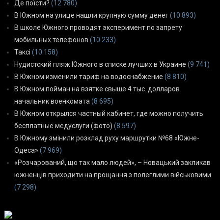
Де поїсти?
(12 780)
В Южном на улице нашли крупную сумму денег
(10 893)
В школе Южного проводят эксперимент по запрету
мобильных телефонов
(10 233)
Таксі
(10 158)
Нудистский пляж Южного в списке лучших в Украине
(9 741)
В Южном изменили тариф на водоснабжение
(8 810)
В Южном пойман на взятке свыше 4 тыс. долларов
начальник военкомата
(8 695)
В Южном открылся частный кабинет, где можно получить
бесплатные медуслуги (фото)
(8 597)
В Южному змінили розклад руху маршрутки №68 «Южне-
Одеса»
(7 969)
«Розчарований, що так мало людей», – Новацький закликав
южненців приходити на прощання з полеглими військовими
(7 298)