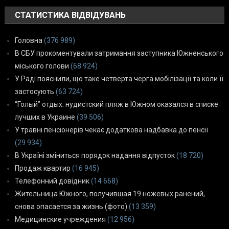
СТАТИСТИКА ВІДВІДУВАНЬ
Головна
(376 989)
В СБУ прокоментували затримання заступника Южненського
міського голови
(68 924)
У Раді пояснили, що таке четверта черга мобілізації та коли її
застосують
(63 724)
“Голый” отдых: нудистский пляж в Южном оказался в списке
лучших в Украине
(39 506)
У травні пенсіонерів чекає додаткова надбавка до пенсії
(29 934)
В Україні зміниться порядок надання відпусток
(18 720)
Продаж квартир
(16 945)
Телефонний довідник
(14 668)
Жительница Южного, получившая 19 ножевых ранений,
снова опасается за жизнь (фото)
(13 359)
Медицинские учреждения
(12 956)