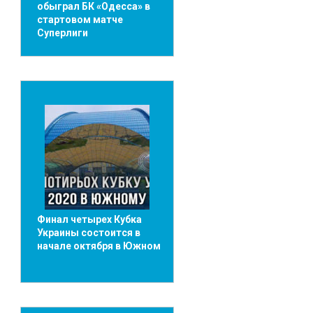
обыграл БК «Одесса» в
стартовом матче
Суперлиги
Финал четырех Кубка
Украины состоится в
начале октября в Южном