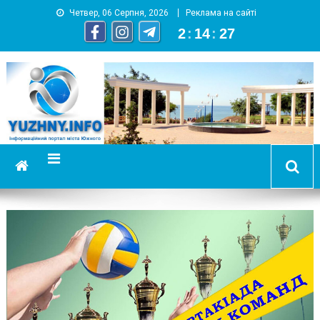
Четвер, 06 Серпня, 2026
Реклама на сайті
2
:
14
:
27
YUZHNY.INFO
информационный портал города Южный