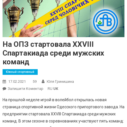
На ОПЗ стартовала XXVIII
Спартакиада среди мужских
команд
Южный спортивный
17.02.2021
59
Юля Гринишина
On
Залишити Коментар
RU
UK
На
На прошлой неделе игрой в волейбол открылась новая
ОПЗ
страница спортивной жизни Одесского припортового завода. На
Стартовала
предприятии стартовала XXVIII Спартакиада среди мужских
XXVIII
команд. В этом сезоне в соревнованиях участвуют пять команд:
Спартакиада