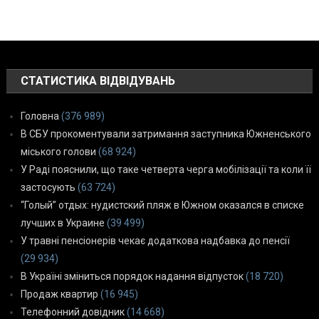
СТАТИСТИКА ВІДВІДУВАНЬ
Головна
(376 989)
В СБУ прокоментували затримання заступника Южненського
міського голови
(68 924)
У Раді пояснили, що таке четверта черга мобілізації та коли її
застосують
(63 724)
“Голый” отдых: нудистский пляж в Южном оказался в списке
лучших в Украине
(39 499)
У травні пенсіонерів чекає додаткова надбавка до пенсії
(29 934)
В Україні зміниться порядок надання відпусток
(18 720)
Продаж квартир
(16 945)
Телефонний довідник
(14 668)