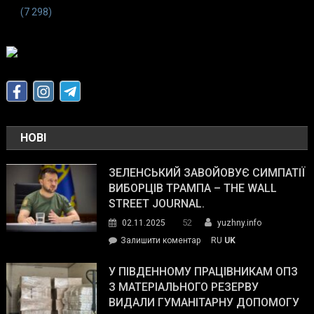
(7 298)
НОВІ
ЗЕЛЕНСЬКИЙ ЗАВОЙОВУЄ СИМПАТІЇ
ВИБОРЦІВ ТРАМПА – THE WALL
STREET JOURNAL.
52
02.11.2025
yuzhny.info
on
Залишити коментар
RU
UK
Зеленський
завойовує
У ПІВДЕННОМУ ПРАЦІВНИКАМ ОПЗ
симпатії
З МАТЕРІАЛЬНОГО РЕЗЕРВУ
виборців
ВИДАЛИ ГУМАНІТАРНУ ДОПОМОГУ
Трампа