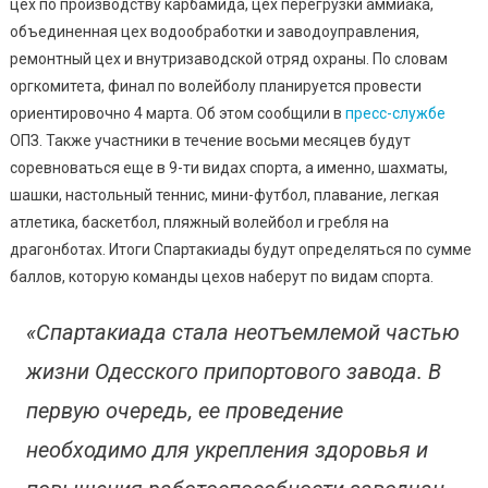
Среди
цех по производству карбамида, цех перегрузки аммиака,
Мужских
объединенная цех водообработки и заводоуправления,
Команд
ремонтный цех и внутризаводской отряд охраны. По словам
оргкомитета, финал по волейболу планируется провести
ориентировочно 4 марта. Об этом сообщили в
пресс-службе
ОПЗ. Также участники в течение восьми месяцев будут
соревноваться еще в 9-ти видах спорта, а именно, шахматы,
шашки, настольный теннис, мини-футбол, плавание, легкая
атлетика, баскетбол, пляжный волейбол и гребля на
драгонботах. Итоги Спартакиады будут определяться по сумме
баллов, которую команды цехов наберут по видам спорта.
«Спартакиада стала неотъемлемой частью
жизни Одесского припортового завода. В
первую очередь, ее проведение
необходимо для укрепления здоровья и