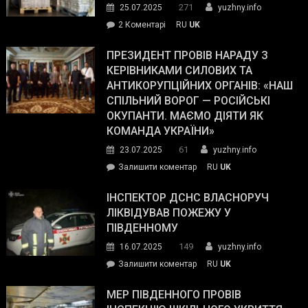
271
25.07.2025
yuzhny.info
–
до
2 Коментарі
RU
UK
The
У
Wall
Південному
ПРЕЗИДЕНТ ПРОВІВ НАРАДУ З
Street
працівникам
КЕРІВНИКАМИ СИЛОВИХ ТА
Journal.
ОПЗ
АНТИКОРУПЦІЙНИХ ОРГАНІВ: «НАШ
з
СПІЛЬНИЙ ВОРОГ — РОСІЙСЬКІ
матеріального
ОКУПАНТИ. МАЄМО ДІЯТИ ЯК
резерву
КОМАНДА УКРАЇНИ»
видали
61
23.07.2025
yuzhny.info
гуманітарну
on
Залишити коментар
RU
UK
допомогу
Президент
провів
ІНСПЕКТОР ДСНС ВЛАСНОРУЧ
нараду
ЛІКВІДУВАВ ПОЖЕЖУ У
з
ПІВДЕННОМУ
керівниками
149
16.07.2025
yuzhny.info
силових
on
Залишити коментар
RU
UK
та
Інспектор
антикорупційних
ДСНС
МЕР ПІВДЕННОГО ПРОВІВ
органів:
власноруч