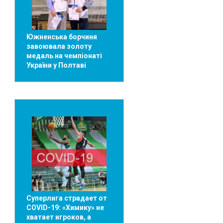
Южненська борчиня
завоювала золоту
медаль на чемпіонаті
України у Полтаві
Суперлига страдает от
COVID-19: «Химику» не
хватает игроков, а