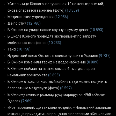
Жительница Южного, получившая 19 ножевых ранений,
снова опасается за жизнь (фото)
(13 359)
Медицинские учреждения
(12 956)
Де поїсти?
(12 780)
В Южном на улице нашли крупную сумму денег
(10 893)
В школе Южного проводят эксперимент по запрету
мобильных телефонов
(10 233)
Таксі
(10 158)
Нудистский пляж Южного в списке лучших в Украине
(9 737)
В Южном изменили тариф на водоснабжение
(8 809)
В Южном пойман на взятке свыше 4 тыс. долларов
начальник военкомата
(8 695)
В Южном открылся частный кабинет, где можно получить
бесплатные медуслуги (фото)
(8 597)
В Южному змінили розклад руху маршрутки №68 «Южне-
Одеса»
(7 969)
«Розчарований, що так мало людей», – Новацький закликав
южненців приходити на прощання з полеглими військовими