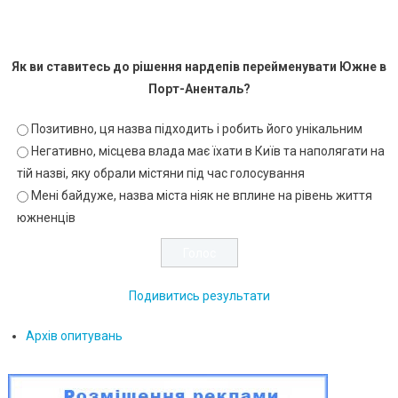
Як ви ставитесь до рішення нардепів перейменувати Южне в
Порт-Аненталь?
Позитивно, ця назва підходить і робить його унікальним
Негативно, місцева влада має їхати в Київ та наполягати на
тій назві, яку обрали містяни під час голосування
Мені байдуже, назва міста ніяк не вплине на рівень життя
южненців
Подивитись результати
Архів опитувань