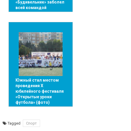
«Будивельник» заболел
всей командой
Южный стал местом
проведения X
юбилейного фестиваля
«Открытые уроки
футбола» (фото)
Tagged
Спорт