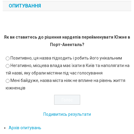
ОПИТУВАННЯ
Як ви ставитесь до рішення нардепів перейменувати Южне в
Порт-Аненталь?
Позитивно, ця назва підходить і робить його унікальним
Негативно, місцева влада має їхати в Київ та наполягати на
тій назві, яку обрали містяни під час голосування
Мені байдуже, назва міста ніяк не вплине на рівень життя
южненців
Подивитись результати
Архів опитувань