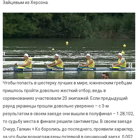
Россиян
Зайцевым из Херсона.
И
Попали
В
Шестерку
Лучших
В
Мире
Чтобы попасть в шестерку лучших в мире, южненским гребцам
пришлось пройти довольно жесткий отбор, ведь в
соревнованиях участвовали 20 экипажей. Если предыдущий
раунд украинцы прошли довольно уверенно – с 3-м
результатом в своем заезде они вышли в полуфинал – 1.28,102,
то судьбу места в финале решили сантиметры. В своем заезде
Очкур, Галкин + Ко боролись до последнего, проявили характер,
за что были вознаграждены путевкой в ​​решающий заезд. 0,002