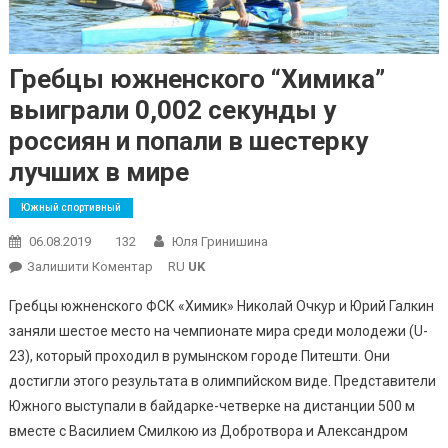
Гребцы южненского “Химика”
выиграли 0,002 секунды у
россиян и попали в шестерку
лучших в мире
Южный спортивный
06.08.2019
132
Юля Гринишина
On
Залишити Коментар
RU
UK
Гребцы
Гребцы южненского ФСК «Химик» Николай Очкур и Юрий Галкин
Южненского
заняли шестое место на чемпионате мира среди молодежи (U-
“Химика”
23), который проходил в румынском городе Питешти. Они
Выиграли
достигли этого результата в олимпийском виде. Представители
0,002
Секунды
Южного выступали в байдарке-четверке на дистанции 500 м
У
вместе с Василием Смилкою из Добротвора и Александром