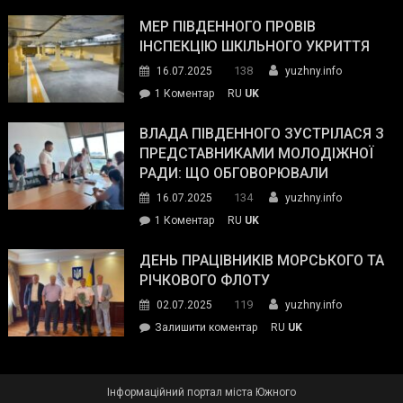
Інспектор
антикорупційних
ДСНС
МЕР ПІВДЕННОГО ПРОВІВ
органів:
власноруч
ІНСПЕКЦІЮ ШКІЛЬНОГО УКРИТТЯ
«Наш
ліквідував
спільний
138
16.07.2025
yuzhny.info
пожежу
ворог
до
1 Коментар
RU
UK
у
—
Мер
Південному
російські
Південного
ВЛАДА ПІВДЕННОГО ЗУСТРІЛАСЯ З
окупанти.
провів
ПРЕДСТАВНИКАМИ МОЛОДІЖНОЇ
Маємо
інспекцію
РАДИ: ЩО ОБГОВОРЮВАЛИ
діяти
шкільного
134
16.07.2025
yuzhny.info
як
укриття
команда
до
1 Коментар
RU
UK
України»
Влада
Південного
ДЕНЬ ПРАЦІВНИКІВ МОРСЬКОГО ТА
зустрілася
РІЧКОВОГО ФЛОТУ
з
119
02.07.2025
yuzhny.info
представниками
on
Залишити коментар
RU
UK
молодіжної
День
ради:
працівників
що
морського
обговорювали
Інформаційний портал міста Южного
та