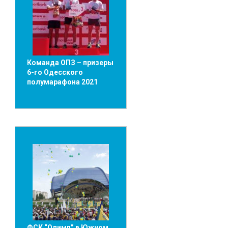
Команда ОПЗ – призеры
6-го Одесского
полумарафона 2021
ФСК “Олимп” в Южном