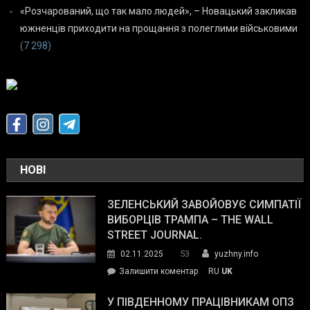
«Розчарований, що так мало людей», – Новацький закликав
южненців приходити на прощання з полеглими військовими
(7 298)
НОВІ
ЗЕЛЕНСЬКИЙ ЗАВОЙОВУЄ СИМПАТІЇ
ВИБОРЦІВ ТРАМПА – THE WALL
STREET JOURNAL.
53
02.11.2025
yuzhny.info
on
Залишити коментар
RU
UK
Зеленський
завойовує
У ПІВДЕННОМУ ПРАЦІВНИКАМ ОПЗ