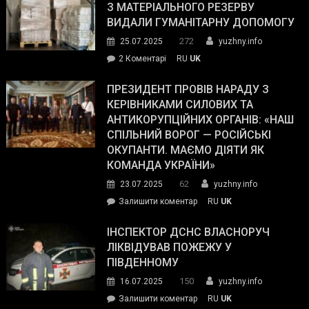
симпатії
З МАТЕРІАЛЬНОГО РЕЗЕРВУ
виборців
ВИДАЛИ ГУМАНІТАРНУ ДОПОМОГУ
Трампа
272
25.07.2025
yuzhny.info
–
до
2 Коментарі
RU
UK
The
У
Wall
Південному
ПРЕЗИДЕНТ ПРОВІВ НАРАДУ З
Street
працівникам
КЕРІВНИКАМИ СИЛОВИХ ТА
Journal.
ОПЗ
АНТИКОРУПЦІЙНИХ ОРГАНІВ: «НАШ
з
СПІЛЬНИЙ ВОРОГ — РОСІЙСЬКІ
матеріального
ОКУПАНТИ. МАЄМО ДІЯТИ ЯК
резерву
КОМАНДА УКРАЇНИ»
видали
62
23.07.2025
yuzhny.info
гуманітарну
on
Залишити коментар
RU
UK
допомогу
Президент
провів
ІНСПЕКТОР ДСНС ВЛАСНОРУЧ
нараду
ЛІКВІДУВАВ ПОЖЕЖУ У
з
ПІВДЕННОМУ
керівниками
150
16.07.2025
yuzhny.info
силових
on
Залишити коментар
RU
UK
та