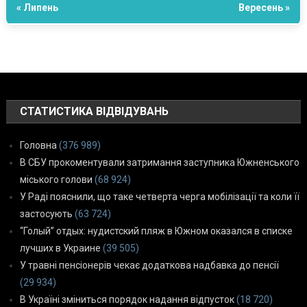
« Липень
Вересень »
СТАТИСТИКА ВІДВІДУВАНЬ
Головна
(376 989)
В СБУ прокоментували затримання заступника Южненського
міського голови
(68 924)
У Раді пояснили, що таке четверта черга мобілізації та коли її
застосують
(63 724)
“Голый” отдых: нудистский пляж в Южном оказался в списке
лучших в Украине
(39 505)
У травні пенсіонерів чекає додаткова надбавка до пенсії
(29 934)
В Україні зміниться порядок надання відпусток
(18 720)