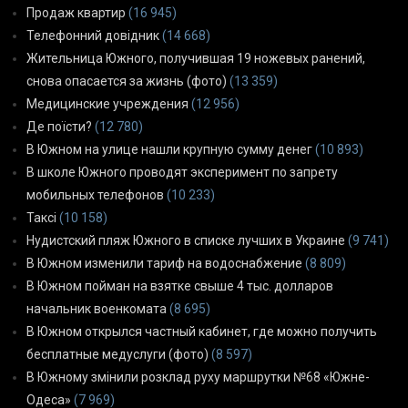
Продаж квартир
(16 945)
Телефонний довідник
(14 668)
Жительница Южного, получившая 19 ножевых ранений,
снова опасается за жизнь (фото)
(13 359)
Медицинские учреждения
(12 956)
Де поїсти?
(12 780)
В Южном на улице нашли крупную сумму денег
(10 893)
В школе Южного проводят эксперимент по запрету
мобильных телефонов
(10 233)
Таксі
(10 158)
Нудистский пляж Южного в списке лучших в Украине
(9 741)
В Южном изменили тариф на водоснабжение
(8 809)
В Южном пойман на взятке свыше 4 тыс. долларов
начальник военкомата
(8 695)
В Южном открылся частный кабинет, где можно получить
бесплатные медуслуги (фото)
(8 597)
В Южному змінили розклад руху маршрутки №68 «Южне-
Одеса»
(7 969)