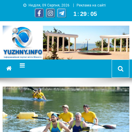
Неділя, 09 Серпня, 2026
Реклама на сайті
1
:
29
:
06
YUZHNY.INFO
информационный портал города Южный