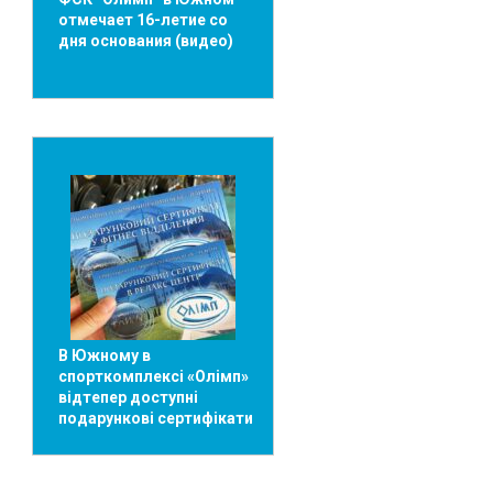
отмечает 16-летие со
дня основания (видео)
В Южному в
спорткомплексі «Олімп»
відтепер доступні
подарункові сертифікати