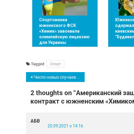
Спортсменка
Южненск
южненского ФСК
одержал
«Химик» завоевала
киевски
олимпийскую лицензию
“Будиве
для Украины
Tagged
Спорт
Навігація
Число новых случаев COVID-19 в Южном растет: данные на 20 сентября
записів
2 thoughts on “
Американский защ
контракт с южненским «Химико
АБВ
20.09.2021 о 14:16