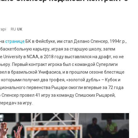
До
арі
RU
UK
Американский
 на
странице
БК в Фейсбуке, им стал Делано Спенсер, 1994г.р.,
Защитник
ал баскетбольную карьеру, играя за старшую школу, затем
Делано
University в NCAA, в 2018 году выставлялся на драфт, но не
Спенсер
ьеру. Первый контракт игрока был с командой Суперлиги
Подписал
Контракт
вел в бразильской Унифасиса, и в прошлом сезоне блестяще
С
 которыми получил два трофея, «золотой дубль» – Кубок и
Южненским
ционального первенства Рыцари смогли впервые за 72 года
«Химиком»
 Спенсер провел 41 игру за команду Спишских Рыцарей,
передач за игру.