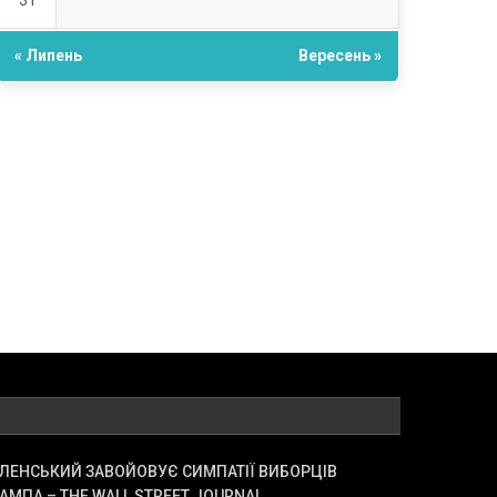
31
« Липень
Вересень »
ЛЕНСЬКИЙ ЗАВОЙОВУЄ СИМПАТІЇ ВИБОРЦІВ
АМПА – THE WALL STREET JOURNAL.