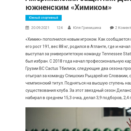
южненским «Химиком»
Южный спортивный
20.09.2021
124
Юля Гринишина
2 Комент
«Химик» пополнился новым игроком. Как сообщается
его рост 191, вес 88 кг, родился в Атланте, где и нач
выступал за университетскую команду Tennessee State 
был избран. С 2018 года начал профессиональную кар
Грузии BC Cactus Тбилиси, следующие два сезона про
отыграл за команду Спишских Рыцарей из Словакии, с
чемпионский титул. Подняться на высшую ступень на
существования клуба. За этот звездный сезон Делано
набирал в среднем 15,3 очка, делал 3,9 подборов, 2,4 