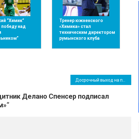
ий “Химик”
Тренер южненского
 победу над
«Химика» стал
м
техническим директором
льником”
румынского клуба
Досрочный выход на пенсию в Украине: кто еще получит такое право
итник Делано Спенсер подписал
м»
”