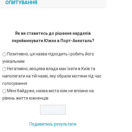
ОПИТУВАННЯ
Як ви ставитесь до рішення нардепів
перейменувати Южне в Порт-Аненталь?
Позитивно, ця назва підходить і робить його
унікальним
Негативно, місцева влада має їхати в Київ та
наполягати на тій назві, яку обрали містяни під час
голосування
Мені байдуже, назва міста ніяк не вплине на
рівень життя южненців
Подивитись результати