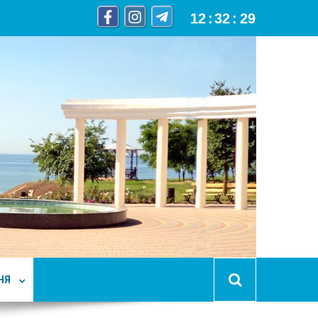
12
:
32
:
30
НЯ