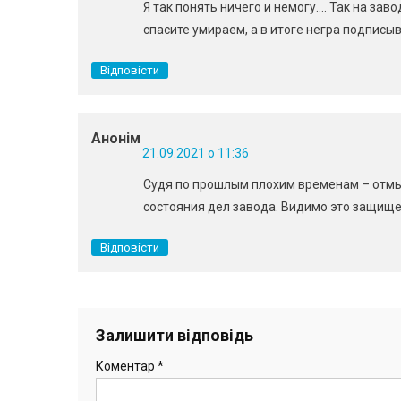
Я так понять ничего и немогу…. Так на зав
спасите умираем, а в итоге негра подписы
Відповісти
Анонім
21.09.2021 о 11:36
Судя по прошлым плохим временам – отмыв
состояния дел завода. Видимо это защище
Відповісти
Залишити відповідь
Коментар
*