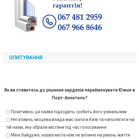
ОПИТУВАННЯ
Як ви ставитесь до рішення нардепів перейменувати Южне в
Порт-Аненталь?
Позитивно, ця назва підходить і робить його унікальним
Негативно, місцева влада має їхати в Київ та наполягати на
тій назві, яку обрали містяни під час голосування
Мені байдуже, назва міста ніяк не вплине на рівень життя