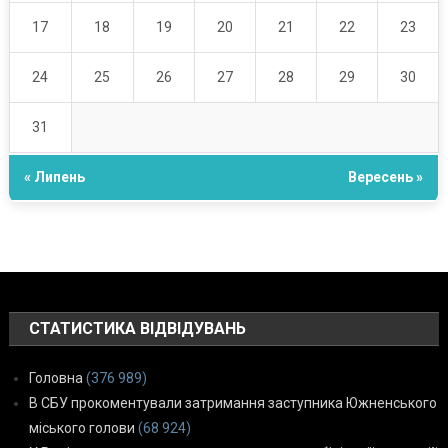
17
18
19
20
21
22
23
24
25
26
27
28
29
30
31
« Липень
Вересень »
СТАТИСТИКА ВІДВІДУВАНЬ
Головна
(376 989)
В СБУ прокоментували затримання заступника Южненського
міського голови
(68 924)