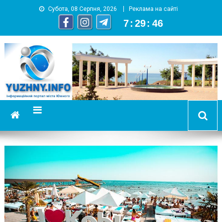
Субота, 08 Серпня, 2026
Реклама на сайті
7
:
29
:
47
YUZHNY.INFO
информационный портал города Южный