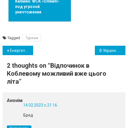
Кабмин: ФСК «Олимп»
под угрозой
уничтожения
Tagged
Туризм
Навігація
Енергетики запланували 12 лютого день без вимкнень в Одеській області
В Україні планують змінити виплати по безробіттю
записів
2 thoughts on “
Відпочинок в
Коблевому можливий вже цього
літа
”
Анонім
14.02.2023 о 21:16
Бред