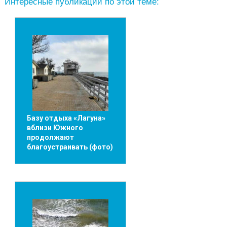
Интересные публикации по этой теме:
Базу отдыха «Лагуна»
вблизи Южного
продолжают
благоустраивать (фото)