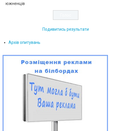
южненців
Подивитись результати
Архів опитувань