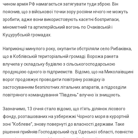
чином армія РФ намагається затягувати туди зброю. Він
пояснив, що з військової точки зору росіяни нічого не можуть
зробити, адже вони використовують касетні боєприпаси,
мінометний та артилерійський вогонь по Очаківській і
Куцурубській громадах.
Наприкінці минулого року, окупанти обстріляли село Рибаківка,
що в Коблівській територіальній громаді. Ворожа ракета
влучила у складську будівлю з сільськогосподарською
продукцією одного із підприємств. Відомо, що на Миколаївщині
ворог продовжує проводити повітряну розвідку із
застосуванням безпілотних літальних апаратів, а підрозділи
повітряного командування “Південь” влучно їх знищують.
Зазначимо, 13 січня стало відомо, що п’ять ділянок лісового
фонду, розташованих на узбережжі Чорного моря в курортній
зоні “Коблеве”, знову повернуті до власності держави. Таке
рішення прийняв Господарський суд Одеської області, повністю