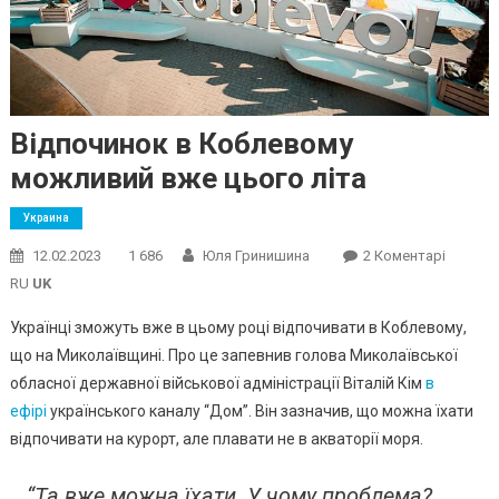
Відпочинок в Коблевому
можливий вже цього літа
Украина
До
12.02.2023
1 686
Юля Гринишина
2 Коментарі
Відпочи
RU
UK
В
Українці зможуть вже в цьому році відпочивати в Коблевому,
Коблев
що на Миколаївщині. Про це запевнив голова Миколаївської
Можли
обласної державної військової адміністрації Віталій Кім
в
Вже
Цього
ефірі
українського каналу “Дом”. Він зазначив, що можна їхати
Літа
відпочивати на курорт, але плавати не в акваторії моря.
“Та вже можна їхати. У чому проблема?