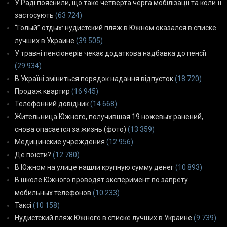
У Раді пояснили, що таке четверта черга мобілізації та коли її
застосують
(63 724)
“Голый” отдых: нудистский пляж в Южном оказался в списке
лучших в Украине
(39 505)
У травні пенсіонерів чекає додаткова надбавка до пенсії
(29 934)
В Україні зміниться порядок надання відпусток
(18 720)
Продаж квартир
(16 945)
Телефонний довідник
(14 668)
Жительница Южного, получившая 19 ножевых ранений,
снова опасается за жизнь (фото)
(13 359)
Медицинские учреждения
(12 956)
Де поїсти?
(12 780)
В Южном на улице нашли крупную сумму денег
(10 893)
В школе Южного проводят эксперимент по запрету
мобильных телефонов
(10 233)
Таксі
(10 158)
Нудистский пляж Южного в списке лучших в Украине
(9 739)