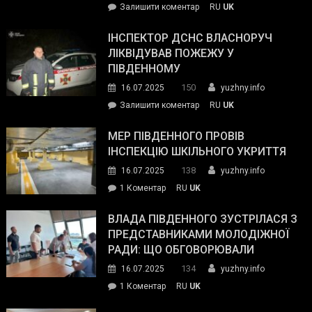
on
Залишити коментар
RU
UK
допомогу
Президент
провів
ІНСПЕКТОР ДСНС ВЛАСНОРУЧ
нараду
ЛІКВІДУВАВ ПОЖЕЖУ У
з
ПІВДЕННОМУ
керівниками
150
16.07.2025
yuzhny.info
силових
on
Залишити коментар
RU
UK
та
Інспектор
антикорупційних
ДСНС
МЕР ПІВДЕННОГО ПРОВІВ
органів:
власноруч
ІНСПЕКЦІЮ ШКІЛЬНОГО УКРИТТЯ
«Наш
ліквідував
спільний
138
16.07.2025
yuzhny.info
пожежу
ворог
до
1 Коментар
RU
UK
у
—
Мер
Південному
російські
Південного
ВЛАДА ПІВДЕННОГО ЗУСТРІЛАСЯ З
окупанти.
провів
ПРЕДСТАВНИКАМИ МОЛОДІЖНОЇ
Маємо
інспекцію
РАДИ: ЩО ОБГОВОРЮВАЛИ
діяти
шкільного
134
16.07.2025
yuzhny.info
як
укриття
команда
до
1 Коментар
RU
UK
України»
Влада