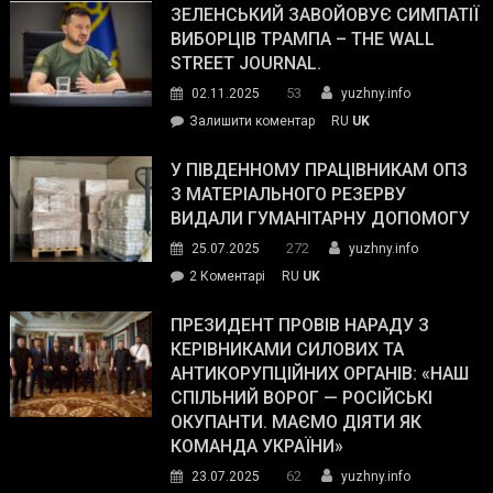
ЗЕЛЕНСЬКИЙ ЗАВОЙОВУЄ СИМПАТІЇ
ВИБОРЦІВ ТРАМПА – THE WALL
STREET JOURNAL.
53
02.11.2025
yuzhny.info
on
Залишити коментар
RU
UK
Зеленський
завойовує
У ПІВДЕННОМУ ПРАЦІВНИКАМ ОПЗ
симпатії
З МАТЕРІАЛЬНОГО РЕЗЕРВУ
виборців
ВИДАЛИ ГУМАНІТАРНУ ДОПОМОГУ
Трампа
272
25.07.2025
yuzhny.info
–
до
2 Коментарі
RU
UK
The
У
Wall
Південному
ПРЕЗИДЕНТ ПРОВІВ НАРАДУ З
Street
працівникам
КЕРІВНИКАМИ СИЛОВИХ ТА
Journal.
ОПЗ
АНТИКОРУПЦІЙНИХ ОРГАНІВ: «НАШ
з
СПІЛЬНИЙ ВОРОГ — РОСІЙСЬКІ
матеріального
ОКУПАНТИ. МАЄМО ДІЯТИ ЯК
резерву
КОМАНДА УКРАЇНИ»
видали
62
23.07.2025
yuzhny.info
гуманітарну