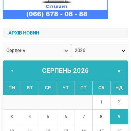
АРХІВ НОВИН
СЕРПЕНЬ 2026
«
»
ПН
ВТ
СР
ЧТ
ПТ
СБ
НД
2
1
9
3
4
5
6
7
8