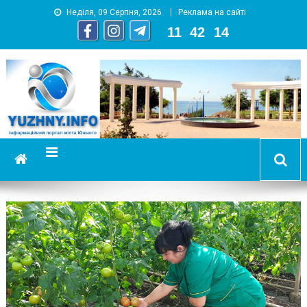
Неділя, 09 Серпня, 2026
Реклама на сайті
11
:
42
:
15
YUZHNY.INFO
информационный портал города Южный