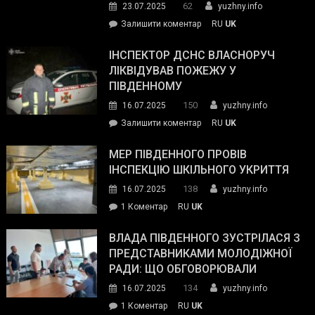
62
23.07.2025
yuzhny.info
гуманітарну
on
Залишити коментар
RU
UK
допомогу
Президент
провів
ІНСПЕКТОР ДСНС ВЛАСНОРУЧ
нараду
ЛІКВІДУВАВ ПОЖЕЖУ У
з
ПІВДЕННОМУ
керівниками
150
16.07.2025
yuzhny.info
силових
on
Залишити коментар
RU
UK
та
Інспектор
антикорупційних
ДСНС
МЕР ПІВДЕННОГО ПРОВІВ
органів:
власноруч
ІНСПЕКЦІЮ ШКІЛЬНОГО УКРИТТЯ
«Наш
ліквідував
спільний
138
16.07.2025
yuzhny.info
пожежу
ворог
до
1 Коментар
RU
UK
у
—
Мер
Південному
російські
Південного
ВЛАДА ПІВДЕННОГО ЗУСТРІЛАСЯ З
окупанти.
провів
ПРЕДСТАВНИКАМИ МОЛОДІЖНОЇ
Маємо
інспекцію
РАДИ: ЩО ОБГОВОРЮВАЛИ
діяти
шкільного
134
16.07.2025
yuzhny.info
як
укриття
команда
до
1 Коментар
RU
UK