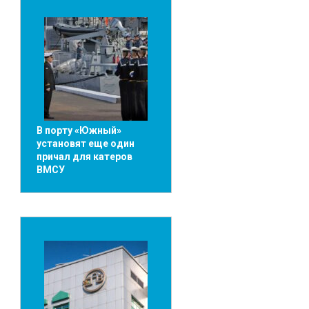
В порту «Южный»
установят еще один
причал для катеров
ВМСУ