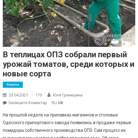
В теплицах ОПЗ собрали первый
урожай томатов, среди которых и
новые сорта
Украина
23.04.2021
175
Юля Гринишина
On
Залишити Коментар
RU
UK
В
На прошлой неделе на прилавках магазинов и столовых
Теплицах
Одесского припортового завода появились в продаже первые
ОПЗ
помидоры собственного производства ОПЗ. Сам процесс их
Собрали
Первый