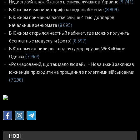
Нудистский пляж Южного в списке лучших в Украине
(9 741)
В Южном изменили тариф на водоснабжение
(8 809)
В Южном пойман на взятке свыше 4 тыс. долларов
начальник военкомата
(8 695)
В Южном открылся частный кабинет, где можно получить
бесплатные медуслуги (фото)
(8 597)
В Южному змінили розклад руху маршрутки №68 «Южне-
Одеса»
(7 969)
«Розчарований, що так мало людей», – Новацький закликав
южненців приходити на прощання з полеглими військовими
(7 298)
НОВІ