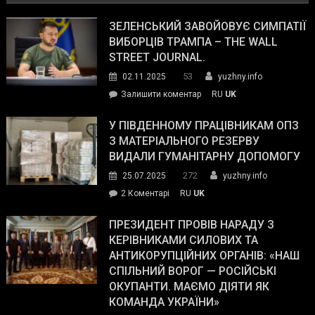
ЗЕЛЕНСЬКИЙ ЗАВОЙОВУЄ СИМПАТІЇ
ВИБОРЦІВ ТРАМПА – THE WALL
STREET JOURNAL.
53
02.11.2025
yuzhny.info
on
Залишити коментар
RU
UK
Зеленський
завойовує
У ПІВДЕННОМУ ПРАЦІВНИКАМ ОПЗ
симпатії
З МАТЕРІАЛЬНОГО РЕЗЕРВУ
виборців
ВИДАЛИ ГУМАНІТАРНУ ДОПОМОГУ
Трампа
272
25.07.2025
yuzhny.info
–
до
2 Коментарі
RU
UK
The
У
Wall
Південному
ПРЕЗИДЕНТ ПРОВІВ НАРАДУ З
Street
працівникам
КЕРІВНИКАМИ СИЛОВИХ ТА
Journal.
ОПЗ
АНТИКОРУПЦІЙНИХ ОРГАНІВ: «НАШ
з
СПІЛЬНИЙ ВОРОГ — РОСІЙСЬКІ
матеріального
ОКУПАНТИ. МАЄМО ДІЯТИ ЯК
резерву
КОМАНДА УКРАЇНИ»
видали