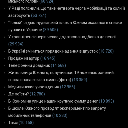
міського голови
(68 924)
У Раді пояснили, що таке четверта черга мобілізації та коли її
застосують
(63 724)
“Голый” отдых: нудистский пляж в Южном оказался в списке
лучших в Украине
(39 505)
У травні пенсіонерів чекає додаткова надбавка до пенсії
(29 934)
В Україні зміниться порядок надання відпусток
(18 720)
Продаж квартир
(16 945)
Телефонний довідник
(14 668)
Жительница Южного, получившая 19 ножевых ранений,
снова опасается за жизнь (фото)
(13 359)
Медицинские учреждения
(12 956)
Де поїсти?
(12 780)
В Южном на улице нашли крупную сумму денег
(10 893)
В школе Южного проводят эксперимент по запрету
мобильных телефонов
(10 233)
Таксі
(10 158)