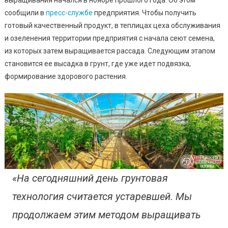
выращивания начался в ноябре прошлого года. Об этом
Урожай
сообщили в
пресс-службе
предприятия. Чтобы получить
Томатов,
готовый качественный продукт, в теплицах цеха обслуживания
Среди
и озеленения территории предприятия с начала сеют семена,
Которых
из которых затем выращивается рассада. Следующим этапом
И
становится ее высадка в грунт, где уже идет подвязка,
Новые
формирование здорового растения.
Сорта
«На сегодняшний день грунтовая
технология считается устаревшей. Мы
продолжаем этим методом выращивать