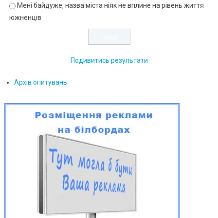
Мені байдуже, назва міста ніяк не вплине на рівень життя
южненців
Подивитись результати
Архів опитувань