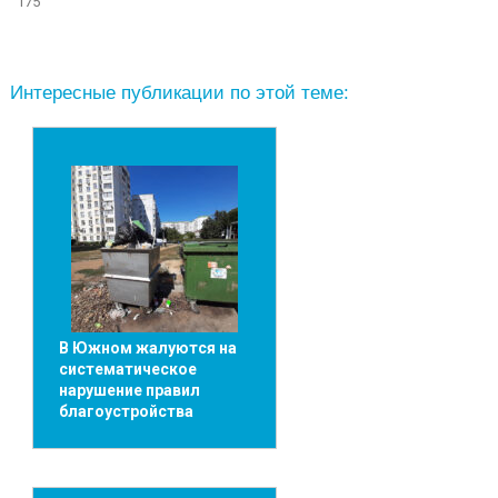
175
Интересные публикации по этой теме:
В Южном жалуются на
систематическое
нарушение правил
благоустройства