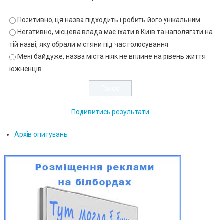
Позитивно, ця назва підходить і робить його унікальним
Негативно, місцева влада має їхати в Київ та наполягати на
тій назві, яку обрали містяни під час голосування
Мені байдуже, назва міста ніяк не вплине на рівень життя
южненців
Подивитись результати
Архів опитувань