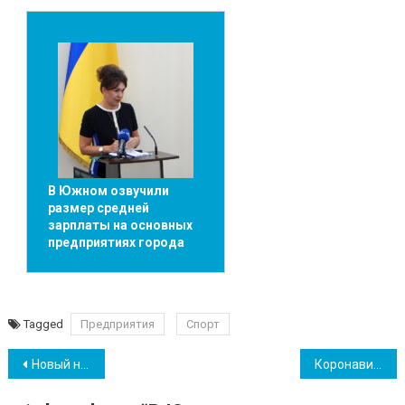
В Южном озвучили
размер средней
зарплаты на основных
предприятиях города
Tagged
Предприятия
Спорт
Навігація
Новый налог на землю: названы суммы
Коронавирус в Южном: данные по заболеваемости на 3 декабря
записів