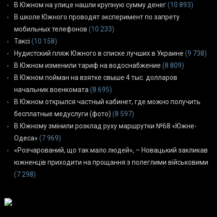
В Южном на улице нашли крупную сумму денег
(10 893)
В школе Южного проводят эксперимент по запрету
мобильных телефонов
(10 233)
Таксі
(10 158)
Нудистский пляж Южного в списке лучших в Украине
(9 738)
В Южном изменили тариф на водоснабжение
(8 809)
В Южном пойман на взятке свыше 4 тыс. долларов
начальник военкомата
(8 695)
В Южном открылся частный кабинет, где можно получить
бесплатные медуслуги (фото)
(8 597)
В Южному змінили розклад руху маршрутки №68 «Южне-
Одеса»
(7 969)
«Розчарований, що так мало людей», – Новацький закликав
южненців приходити на прощання з полеглими військовими
(7 298)