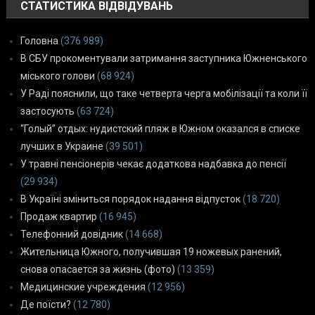
СТАТИСТИКА ВІДВІДУВАНЬ
Головна
(376 989)
В СБУ прокоментували затримання заступника Южненського
міського голови
(68 924)
У Раді пояснили, що таке четверта черга мобілізації та коли її
застосують
(63 724)
“Голый” отдых: нудистский пляж в Южном оказался в списке
лучших в Украине
(39 501)
У травні пенсіонерів чекає додаткова надбавка до пенсії
(29 934)
В Україні зміниться порядок надання відпусток
(18 720)
Продаж квартир
(16 945)
Телефонний довідник
(14 668)
Жительница Южного, получившая 19 ножевых ранений,
снова опасается за жизнь (фото)
(13 359)
Медицинские учреждения
(12 956)
Де поїсти?
(12 780)