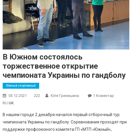
В Южном состоялось
торжественное открытие
чемпионата Украины по гандболу
Южный спортивный
До
03.12.2021
222
Юля Гринишина
1 Коментар
В
RU
UK
Южном
В нашем городе 2 декабря начался первый отборочный тур
Состояло
чемпионата Украины по гандболу. Соревнования проходят при
Торжеств
поддержке профсоюзного комитета ГП «МТП «Южный»,
Открытие