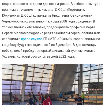
Чемпиона
подготовившего подарки для всех игроков. В отборочном туре
Украины
принимают участие пять команд: ДЮСШ «Портовик»,
По
Южненская ДЮСШ, команды из Николаева, Овидиополя и
Гандболу
Черноморска, их участники – юноши 2008 года рождения. В
торжественной обстановке, председатель профкома порта
Сергей Маслов поздравил ребят с началом соревнований. Как
сообщили в
пресс-службе
ГП «МТП «Южный», соревнования по
гандболу будут проходить со 2 по 5 декабря. А две команды
победителей пройдут в первый финальный тур чемпионата
Украины, который состоится весной 2022 года.