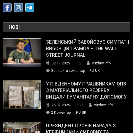
НОВІ
ЗЕЛЕНСЬКИЙ ЗАВОЙОВУЄ СИМПАТІЇ
ВИБОРЦІВ ТРАМПА – THE WALL
STREET JOURNAL.
52
02.11.2025
yuzhny.info
on
Залишити коментар
RU
UK
Зеленський
завойовує
У ПІВДЕННОМУ ПРАЦІВНИКАМ ОПЗ
симпатії
З МАТЕРІАЛЬНОГО РЕЗЕРВУ
виборців
ВИДАЛИ ГУМАНІТАРНУ ДОПОМОГУ
Трампа
271
25.07.2025
yuzhny.info
–
до
2 Коментарі
RU
UK
The
У
Wall
Південному
ПРЕЗИДЕНТ ПРОВІВ НАРАДУ З
Street
працівникам
КЕРІВНИКАМИ СИЛОВИХ ТА
Journal.