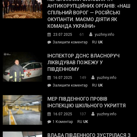
ОПЗ
АНТИКОРУПЦІЙНИХ ОРГАНІВ: «НАШ
з
СПІЛЬНИЙ ВОРОГ — РОСІЙСЬКІ
матеріального
ОКУПАНТИ. МАЄМО ДІЯТИ ЯК
резерву
КОМАНДА УКРАЇНИ»
видали
61
23.07.2025
yuzhny.info
гуманітарну
on
Залишити коментар
RU
UK
допомогу
Президент
провів
ІНСПЕКТОР ДСНС ВЛАСНОРУЧ
нараду
ЛІКВІДУВАВ ПОЖЕЖУ У
з
ПІВДЕННОМУ
керівниками
149
16.07.2025
yuzhny.info
силових
on
Залишити коментар
RU
UK
та
Інспектор
антикорупційних
ДСНС
МЕР ПІВДЕННОГО ПРОВІВ
органів:
власноруч
ІНСПЕКЦІЮ ШКІЛЬНОГО УКРИТТЯ
«Наш
ліквідував
спільний
137
16.07.2025
yuzhny.info
пожежу
ворог
до
1 Коментар
RU
UK
у
—
Мер
Південному
російські
Південного
ВЛАДА ПІВДЕННОГО ЗУСТРІЛАСЯ З