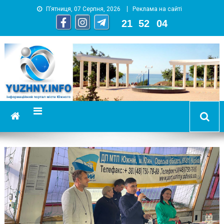
П’ятниця, 07 Серпня, 2026
Реклама на сайті
21
:
52
:
06
YUZHNY.INFO
информационный портал города Южный