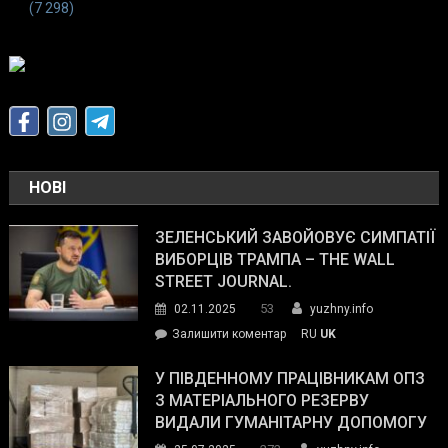
(7 298)
НОВІ
ЗЕЛЕНСЬКИЙ ЗАВОЙОВУЄ СИМПАТІЇ
ВИБОРЦІВ ТРАМПА – THE WALL
STREET JOURNAL.
53
02.11.2025
yuzhny.info
on
Залишити коментар
RU
UK
Зеленський
завойовує
У ПІВДЕННОМУ ПРАЦІВНИКАМ ОПЗ
симпатії
З МАТЕРІАЛЬНОГО РЕЗЕРВУ
виборців
ВИДАЛИ ГУМАНІТАРНУ ДОПОМОГУ
Трампа