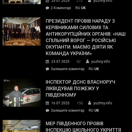
272
25.07.2025
yuzhny.info
–
до
2 Коментарі
RU
UK
The
У
Wall
Південному
ПРЕЗИДЕНТ ПРОВІВ НАРАДУ З
Street
працівникам
КЕРІВНИКАМИ СИЛОВИХ ТА
Journal.
ОПЗ
АНТИКОРУПЦІЙНИХ ОРГАНІВ: «НАШ
з
СПІЛЬНИЙ ВОРОГ — РОСІЙСЬКІ
матеріального
ОКУПАНТИ. МАЄМО ДІЯТИ ЯК
резерву
КОМАНДА УКРАЇНИ»
видали
62
23.07.2025
yuzhny.info
гуманітарну
on
Залишити коментар
RU
UK
допомогу
Президент
провів
ІНСПЕКТОР ДСНС ВЛАСНОРУЧ
нараду
ЛІКВІДУВАВ ПОЖЕЖУ У
з
ПІВДЕННОМУ
керівниками
150
16.07.2025
yuzhny.info
силових
on
Залишити коментар
RU
UK
та
Інспектор
антикорупційних
ДСНС
МЕР ПІВДЕННОГО ПРОВІВ
органів:
власноруч
ІНСПЕКЦІЮ ШКІЛЬНОГО УКРИТТЯ
«Наш