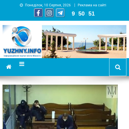
Понеділок, 10 Серпня, 2026
Реклама на сайті
9
:
50
:
52
YUZHNY.INFO
информационный портал города Южный