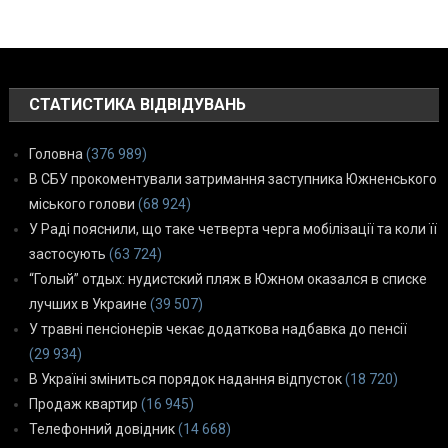
СТАТИСТИКА ВІДВІДУВАНЬ
Головна
(376 989)
В СБУ прокоментували затримання заступника Южненського
міського голови
(68 924)
У Раді пояснили, що таке четверта черга мобілізації та коли її
застосують
(63 724)
“Голый” отдых: нудистский пляж в Южном оказался в списке
лучших в Украине
(39 507)
У травні пенсіонерів чекає додаткова надбавка до пенсії
(29 934)
В Україні зміниться порядок надання відпусток
(18 720)
Продаж квартир
(16 945)
Телефонний довідник
(14 668)