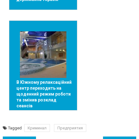
В Южному релаксаційний
центр переходить на
щоденний режим роботи
та змінив розклад
сеансів
Tagged
Криминал
Предприятия