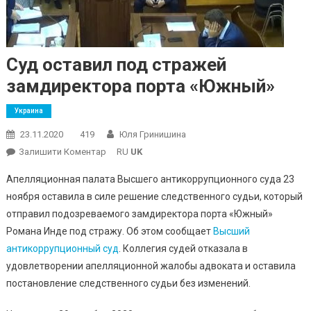
Суд оставил под стражей
замдиректора порта «Южный»
Украина
23.11.2020
419
Юля Гринишина
On
Залишити Коментар
RU
UK
Суд
Апелляционная палата Высшего антикоррупционного суда 23
Оставил
ноября оставила в силе решение следственного судьи, который
Под
отправил подозреваемого замдиректора порта «Южный»
Стражей
Романа Инде под стражу. Об этом сообщает
Замдиректора
Высший
Порта
антикоррупционный суд
. Коллегия судей отказала в
«Южный»
удовлетворении апелляционной жалобы адвоката и оставила
постановление следственного судьи без изменений.