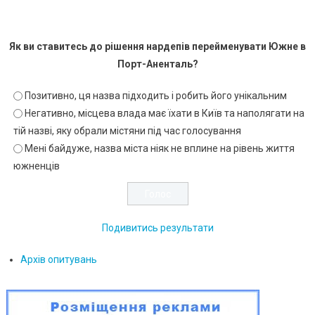
Як ви ставитесь до рішення нардепів перейменувати Южне в
Порт-Аненталь?
Позитивно, ця назва підходить і робить його унікальним
Негативно, місцева влада має їхати в Київ та наполягати на
тій назві, яку обрали містяни під час голосування
Мені байдуже, назва міста ніяк не вплине на рівень життя
южненців
Подивитись результати
Архів опитувань