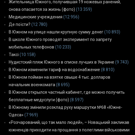
Жительница Южного, получившая 19 ножевых ранений,
снова опасается за жизнь (фото)
(13 359)
Медицинские учреждения
(12 956)
Де поїсти?
(12 780)
В Южном на улице нашли крупную сумму денег
(10 893)
В школе Южного проводят эксперимент по запрету
мобильных телефонов
(10 233)
Таксі
(10 158)
Нудистский пляж Южного в списке лучших в Украине
(9 743)
В Южном изменили тариф на водоснабжение
(8 810)
В Южном пойман на взятке свыше 4 тыс. долларов
начальник военкомата
(8 695)
В Южном открылся частный кабинет, где можно получить
бесплатные медуслуги (фото)
(8 597)
В Южному змінили розклад руху маршрутки №68 «Южне-
Одеса»
(7 969)
«Розчарований, що так мало людей», – Новацький закликав
южненців приходити на прощання з полеглими військовими