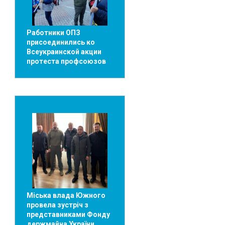
Работники ОПЗ
присоединились ко
Всеукраинской акции
протеста профсоюзов
Міська влада Южного
провела зустріч з
представниками Фонду
держмайна України