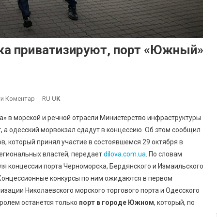
ка приватизируют, порт «Южный»
On
и Коментар
RU
UK
Порты
а» в морской и речной отрасли Министерство инфраструктуры
Одессы
 а одесский морвокзал сдадут в концессию. Об этом сообщил
И
, который принял участие в состоявшемся 29 октября в
Черноморска
региональных властей, передает
Приватизируют,
dilova.com.ua
. По словам
Порт
ля концессии порта Черноморска, Бердянского и Измаильского
«Южный»
 Концессионные конкурсы по ним ожидаются в первом
Оставят
тизации Николаевского морского торгового порта и Одесского
В
тролем останется только
порт в городе Южном
, который, по
Госсобственности