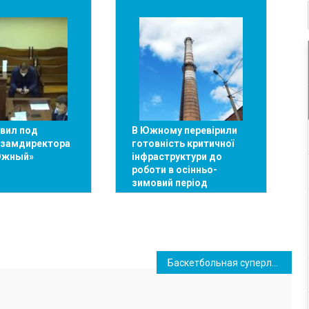
вил под
В Южному перевірили
 замдиректора
готовність критичної
Южный»
інфраструктури до
роботи в осінньо-
зимовий період
Баскетбольная суперлига Украины: «Тернополь» уступил «Одессе», а «Химик» — «Киеву»