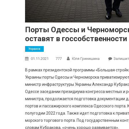
Порты Одессы и Черноморс
оставят в госсобственности
Украина
01.11.2021
777
Юля Гринишина
Залишит
В рамках президентской программы «Большая стройк
Украины порты Одессы и Черноморска приватизируют,
министр инфраструктуры Украины Александр Кубраков
Одессе заседании президиума конгресса местных и 
министра, продолжается подготовка документации д
портов и пассажирского комплекса Одесского порта.
полугодии 2022 года. Также идет подготовка к прива
морского торгового порта. Под государственным кон
словам Кубракова, «очень хорошо развивается».