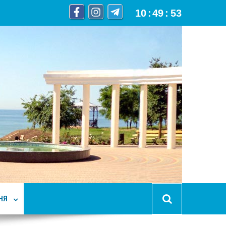
10
:
49
:
54
НЯ