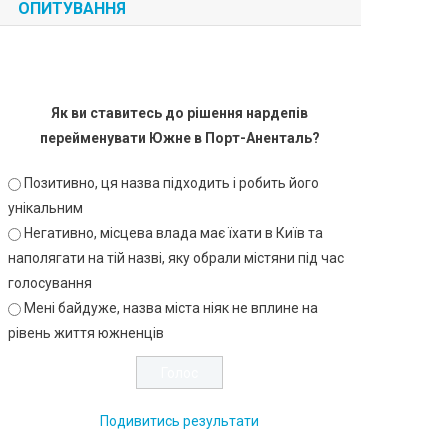
ОПИТУВАННЯ
Як ви ставитесь до рішення нардепів
перейменувати Южне в Порт-Аненталь?
Позитивно, ця назва підходить і робить його
унікальним
Негативно, місцева влада має їхати в Київ та
наполягати на тій назві, яку обрали містяни під час
голосування
Мені байдуже, назва міста ніяк не вплине на
рівень життя южненців
Подивитись результати