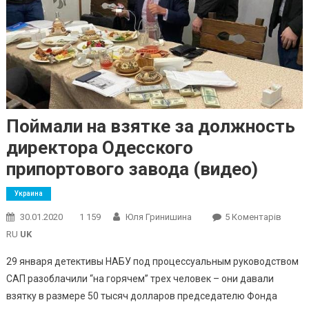
Поймали на взятке за должность
директора Одесского
припортового завода (видео)
Украина
До
30.01.2020
1 159
Юля Гринишина
5 Коментарів
Пойма
RU
UK
На
29 января детективы НАБУ под процессуальным руководством
Взятк
САП разоблачили “на горячем” трех человек – они давали
За
взятку в размере 50 тысяч долларов председателю Фонда
Должн