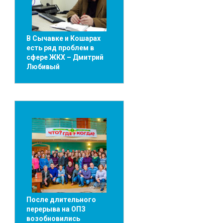
В Сычавке и Кошарах
есть ряд проблем в
сфере ЖКХ – Дмитрий
Любивый
После длительного
перерыва на ОПЗ
возобновились