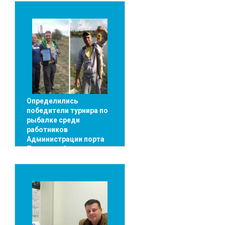
Определились
победители турнира по
рыбалке среди
работников
Администрации порта
Пивденный