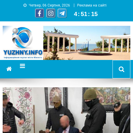
Четвер, 06 Серпня, 2026
Реклама на сайті
4
:
51
:
16
YUZHNY.INFO
информационный портал города Южный