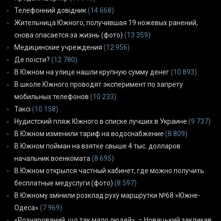
Телефонний довідник
(14 668)
Жительница Южного, получившая 19 ножевых ранений,
снова опасается за жизнь (фото)
(13 359)
Медицинские учреждения
(12 956)
Де поїсти?
(12 780)
В Южном на улице нашли крупную сумму денег
(10 893)
В школе Южного проводят эксперимент по запрету
мобильных телефонов
(10 233)
Таксі
(10 158)
Нудистский пляж Южного в списке лучших в Украине
(9 737)
В Южном изменили тариф на водоснабжение
(8 809)
В Южном пойман на взятке свыше 4 тыс. долларов
начальник военкомата
(8 695)
В Южном открылся частный кабинет, где можно получить
бесплатные медуслуги (фото)
(8 597)
В Южному змінили розклад руху маршрутки №68 «Южне-
Одеса»
(7 969)
«Розчарований, що так мало людей», – Новацький закликав