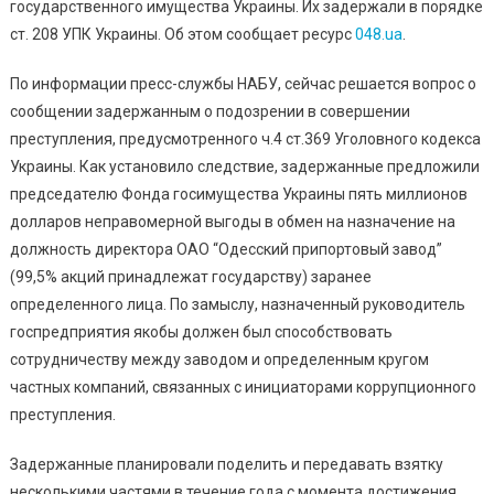
Дирек
государственного имущества Украины. Их задержали в порядке
Одесс
ст. 208 УПК Украины. Об этом сообщает ресурс
048.ua
.
Припо
Завод
По информации пресс-службы НАБУ, сейчас решается вопрос о
(видео
сообщении задержанным о подозрении в совершении
преступления, предусмотренного ч.4 ст.369 Уголовного кодекса
Украины. Как установило следствие, задержанные предложили
председателю Фонда госимущества Украины пять миллионов
долларов неправомерной выгоды в обмен на назначение на
должность директора ОАО “Одесский припортовый завод”
(99,5% акций принадлежат государству) заранее
определенного лица. По замыслу, назначенный руководитель
госпредприятия якобы должен был способствовать
сотрудничеству между заводом и определенным кругом
частных компаний, связанных с инициаторами коррупционного
преступления.
Задержанные планировали поделить и передавать взятку
несколькими частями в течение года с момента достижения