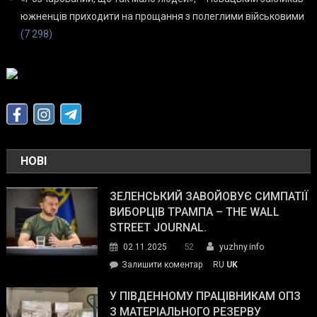
южненців приходити на прощання з полеглими військовими
(7 298)
НОВІ
ЗЕЛЕНСЬКИЙ ЗАВОЙОВУЄ СИМПАТІЇ
ВИБОРЦІВ ТРАМПА – THE WALL
STREET JOURNAL.
52
02.11.2025
yuzhny.info
on
Залишити коментар
RU
UK
Зеленський
завойовує
У ПІВДЕННОМУ ПРАЦІВНИКАМ ОПЗ
симпатії
З МАТЕРІАЛЬНОГО РЕЗЕРВУ