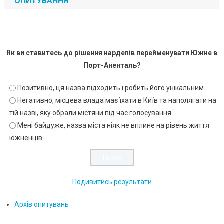
ОПИТУВАННЯ
Як ви ставитесь до рішення нардепів перейменувати Южне в
Порт-Аненталь?
Позитивно, ця назва підходить і робить його унікальним
Негативно, місцева влада має їхати в Київ та наполягати на
тій назві, яку обрали містяни під час голосування
Мені байдуже, назва міста ніяк не вплине на рівень життя
южненців
Подивитись результати
Архів опитувань