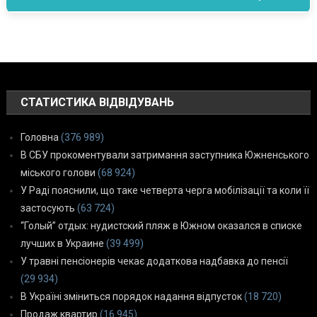
СТАТИСТИКА ВІДВІДУВАНЬ
Головна
(376 989)
В СБУ прокоментували затримання заступника Южненського
міського голови
(68 924)
У Раді пояснили, що таке четверта черга мобілізації та коли її
застосують
(63 724)
“Голый” отдых: нудистский пляж в Южном оказался в списке
лучших в Украине
(39 499)
У травні пенсіонерів чекає додаткова надбавка до пенсії
(29 934)
В Україні зміниться порядок надання відпусток
(18 720)
Продаж квартир
(16 945)