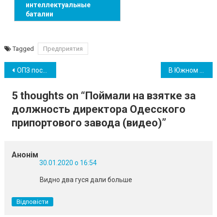
интеллектуальные
баталии
Tagged
Предприятия
Навігація
ОПЗ посетили глава Офиса президента и представители компании SOCAR
В Южном наградили одаренных детей и лучших тренеров (фото)
записів
5 thoughts on “
Поймали на взятке за
должность директора Одесского
припортового завода (видео)
”
Анонім
30.01.2020 о 16:54
Видно два гуся дали больше
Відповісти