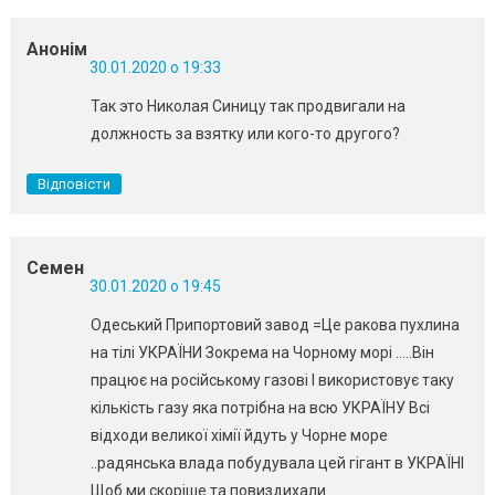
Анонім
30.01.2020 о 19:33
Так это Николая Синицу так продвигали на
должность за взятку или кого-то другого?
Відповісти
Семен
30.01.2020 о 19:45
Одеський Припортовий завод =Це ракова пухлина
на тілі УКРАЇНИ Зокрема на Чорному морі …..Він
працює на російському газові І використовує таку
кількість газу яка потрібна на всю УКРАЇНУ Всі
відходи великої хімії йдуть у Чорне море
..радянська влада побудувала цей гігант в УКРАЇНІ
Щоб ми скоріше та повиздихали