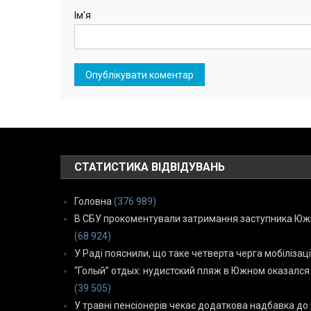
Ім'я
СТАТИСТИКА ВІДВІДУВАНЬ
Головна
(376 989)
В СБУ прокоментували затримання заступника Южн
(68 924)
У Раді пояснили, що таке четверта черга мобілізаці
“Голый” отдых: нудистский пляж в Южном оказался
(39 505)
У травні пенсіонерів чекає додаткова надбавка до 