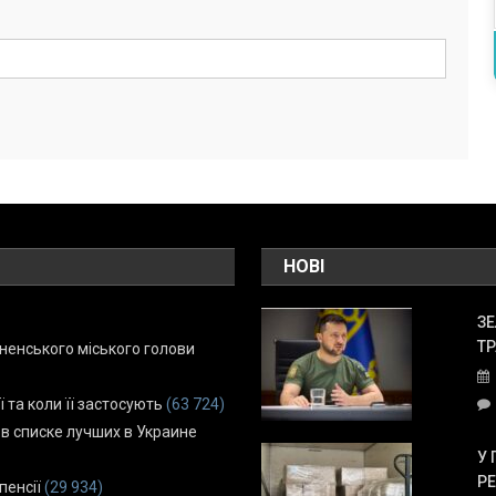
НОВІ
ЗЕ
ТР
енського міського голови
ї та коли її застосують
(63 724)
 в списке лучших в Украине
У 
Р
пенсії
(29 934)