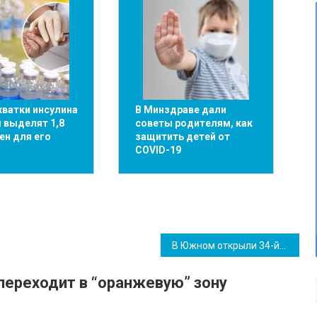
хватки инсулина
В Минздраве дали
 выделят 1,8
советы родителям, как
ен для его
защитить детей от
COVID-19
В Южном открыли 34-й Международный турнир по вольной борьбе памяти Савельева (фото)
переходит в “оранжевую” зону