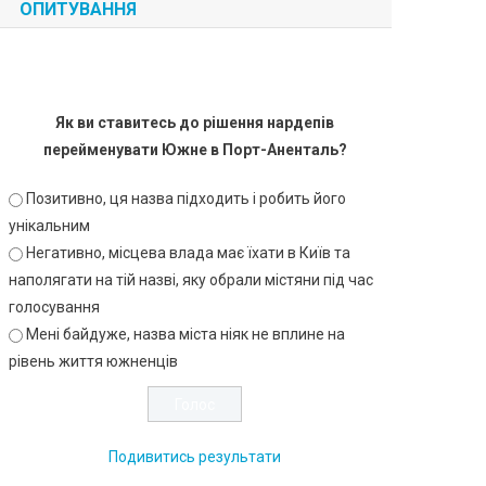
ОПИТУВАННЯ
Як ви ставитесь до рішення нардепів
перейменувати Южне в Порт-Аненталь?
Позитивно, ця назва підходить і робить його
унікальним
Негативно, місцева влада має їхати в Київ та
наполягати на тій назві, яку обрали містяни під час
голосування
Мені байдуже, назва міста ніяк не вплине на
рівень життя южненців
Подивитись результати