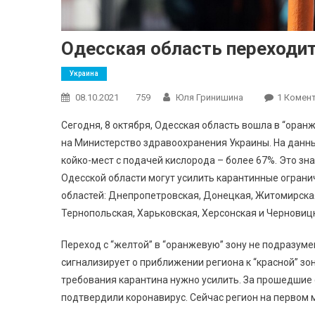
Одесская область переходит
Украина
08.10.2021
759
Юля Гринишина
1 Комен
Сегодня, 8 октября, Одесская область вошла в “оран
на Министерство здравоохранения Украины. На данн
койко-мест с подачей кислорода – более 67%. Это зна
Одесской области могут усилить карантинные огранич
областей: Днепропетровская, Донецкая, Житомирская,
Тернопольская, Харьковская, Херсонская и Черновиц
Переход с “желтой” в “оранжевую” зону не подразум
сигнализирует о приближении региона к “красной” зо
требования карантина нужно усилить. За прошедшие с
подтвердили коронавирус. Сейчас регион на первом 