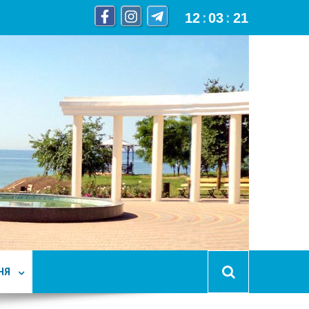
12
:
03
:
22
НЯ