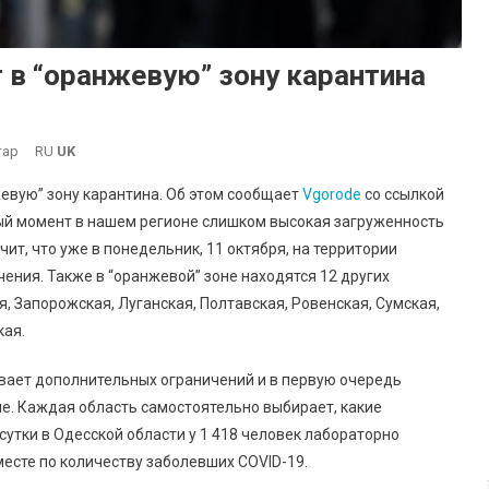
 в “оранжевую” зону карантина
До
тар
RU
UK
Одесская
жевую” зону карантина. Об этом сообщает
Vgorode
со ссылкой
Область
ый момент в нашем регионе слишком высокая загруженность
Переходит
чит, что уже в понедельник, 11 октября, на территории
В
ения. Также в “оранжевой” зоне находятся 12 других
“оранжевую”
Зону
 Запорожская, Луганская, Полтавская, Ровенская, Сумская,
Карантина
кая.
евает дополнительных ограничений и в первую очередь
не. Каждая область самостоятельно выбирает, какие
утки в Одесской области у 1 418 человек лабораторно
месте по количеству заболевших COVID-19.