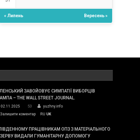
31
« Липень
Вересень »
ЛЕНСЬКИЙ ЗАВОЙОВУЄ СИМПАТІЇ ВИБОРЦІВ
АМПА – THE WALL STREET JOURNAL.
53
02.11.2025
yuzhny.info
on
Залишити коментар
RU
UK
Зеленський
завойовує
ПІВДЕННОМУ ПРАЦІВНИКАМ ОПЗ З МАТЕРІАЛЬНОГО
симпатії
ЕЗЕРВУ ВИДАЛИ ГУМАНІТАРНУ ДОПОМОГУ
виборців