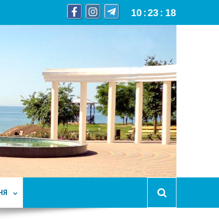
10
:
23
:
19
НЯ