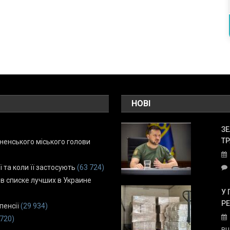
НОВІ
ЗЕ
ТР
енського міського голови
ї та коли її застосують
(63 724)
 в списке лучших в Украине
У 
Р
пенсії
(29 934)
 720)