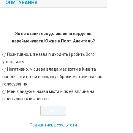
ОПИТУВАННЯ
Як ви ставитесь до рішення нардепів
перейменувати Южне в Порт-Аненталь?
Позитивно, ця назва підходить і робить його
унікальним
Негативно, місцева влада має їхати в Київ та
наполягати на тій назві, яку обрали містяни під час
голосування
Мені байдуже, назва міста ніяк не вплине на
рівень життя южненців
Подивитись результати