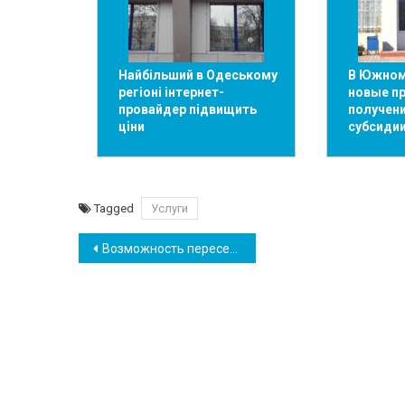
Найбільший в Одеському
В Южном
регіоні інтернет-
новые п
провайдер підвищить
получен
ціни
субсиди
Tagged
Услуги
Навігація
Возможность пересечения границы по внутреннему паспорту продлили — Госпогранслужба
записів