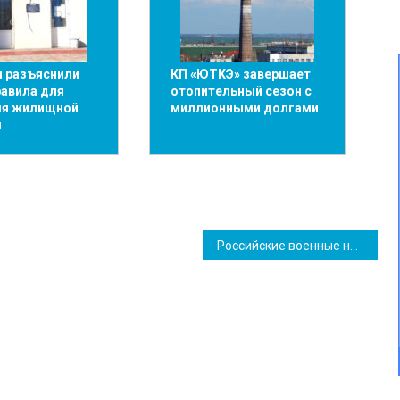
 разъяснили
КП «ЮТКЭ» завершает
равила для
отопительный сезон с
ия жилищной
миллионными долгами
и
Российские военные не отказываются от планов высадки десанта в Одесской области