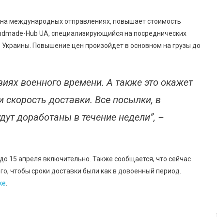
я на международных отправлениях, повышает стоимость
dmade-Hub UA, специализирующийся на посреднических
з Украины. Повышение цен произойдет в основном на грузы до
иях военного времени. А также это окажет
 скорость доставки. Все посылки, в
дут доработаны в течение недели”, –
о 15 апреля включительно. Также сообщается, что сейчас
того, чтобы сроки доставки были как в довоенный период.
ке
.