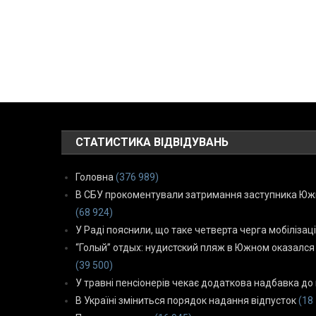
СТАТИСТИКА ВІДВІДУВАНЬ
Головна
(376 989)
В СБУ прокоментували затримання заступника Южн
(68 924)
У Раді пояснили, що таке четверта черга мобілізаці
“Голый” отдых: нудистский пляж в Южном оказался
(39 500)
У травні пенсіонерів чекає додаткова надбавка до 
В Україні зміниться порядок надання відпусток
(18