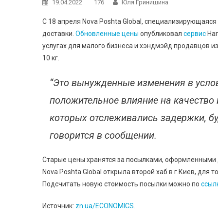
19.04.2022
176
Юля Гринишина
С 18 апреля Nova Poshta Global, специализирующаяс
доставки.
Обновленные цены
опубликовал
сервис
Han
услугах для малого бизнеса и хэндмэйд продавцов и
10 кг.
“Это вынужденные изменения в услов
положительное влияние на качество и
которых отслеживались задержки, бу
говорится в сообщении.
Старые цены хранятся за посылками, оформленными д
Nova Poshta Global открыла второй хаб в г.Киев, для 
Подсчитать новую стоимость посылки можно по
ссыл
Источник:
zn.ua/ECONOMICS
.