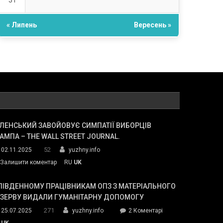
31
« Липень
Вересень »
ЛЕНСЬКИЙ ЗАВОЙОВУЄ СИМПАТІЇ ВИБОРЦІВ
АМПА – THE WALL STREET JOURNAL.
52
02.11.2025
yuzhny.info
on
Залишити коментар
RU
UK
Зеленський
завойовує
ПІВДЕННОМУ ПРАЦІВНИКАМ ОПЗ З МАТЕРІАЛЬНОГО
симпатії
ЕЗЕРВУ ВИДАЛИ ГУМАНІТАРНУ ДОПОМОГУ
виборців
271
до
25.07.2025
yuzhny.info
2 Коментарі
Трампа
У