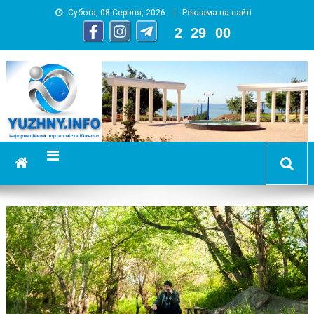
Субота, 08 Серпня, 2026
Реклама на сайті
2
:
29
:
01
YUZHNY.INFO
информационный портал города Южный