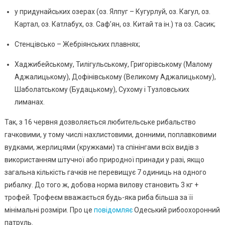
у придунайських озерах (оз. Ялпуг – Кугурлуй, оз. Кагул, оз.
Картал, оз. Катлабух, оз. Саф’ян, оз. Китай та ін.) та оз. Сасик;
Стенцівсько – Жебріянських плавнях;
Хаджибейському, Тилігульському, Григорівському (Малому
Аджалицькому), Дофінівському (Великому Аджалицькому),
Шаболатському (Будацькому), Сухому і Тузловських
лиманах.
Так, з 16 червня дозволяється любительське рибальство
гачковими, у тому числі нахлистовими, донними, поплавковими
вудками, жерлицями (кружками) та спінінгами всіх видів з
використанням штучної або природної принади у разі, якщо
загальна кількість гачків не перевищує 7 одиниць на одного
рибалку. До того ж, добова норма вилову становить 3 кг +
трофей. Трофеєм вважається будь-яка риба більша за її
мінімальні розміри. Про це
повідомляє
Одеський рибоохоронний
патруль.