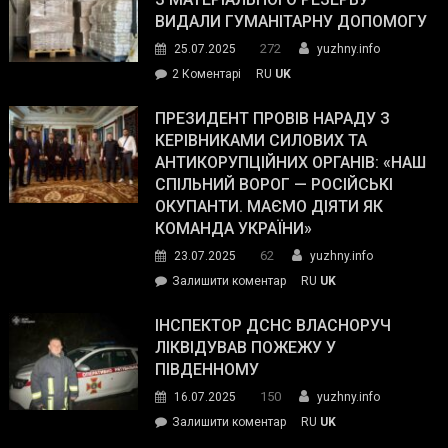
виборців
ВИДАЛИ ГУМАНІТАРНУ ДОПОМОГУ
Трампа
272
25.07.2025
yuzhny.info
–
до
2 Коментарі
RU
UK
The
У
Wall
Південному
ПРЕЗИДЕНТ ПРОВІВ НАРАДУ З
Street
працівникам
КЕРІВНИКАМИ СИЛОВИХ ТА
Journal.
ОПЗ
АНТИКОРУПЦІЙНИХ ОРГАНІВ: «НАШ
з
СПІЛЬНИЙ ВОРОГ — РОСІЙСЬКІ
матеріального
ОКУПАНТИ. МАЄМО ДІЯТИ ЯК
резерву
КОМАНДА УКРАЇНИ»
видали
62
23.07.2025
yuzhny.info
гуманітарну
on
Залишити коментар
RU
UK
допомогу
Президент
провів
ІНСПЕКТОР ДСНС ВЛАСНОРУЧ
нараду
ЛІКВІДУВАВ ПОЖЕЖУ У
з
ПІВДЕННОМУ
керівниками
150
16.07.2025
yuzhny.info
силових
on
Залишити коментар
RU
UK
та
Інспектор