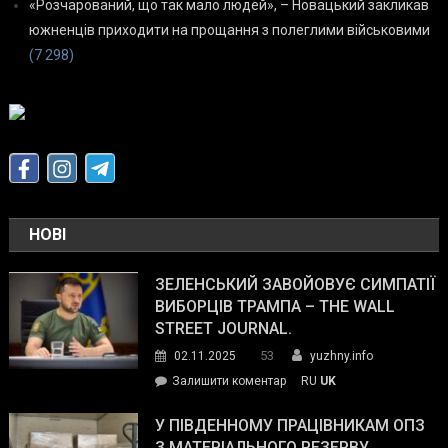
«Розчарований, що так мало людей», – Новацький закликав
южненців приходити на прощання з полеглими військовими
(7 298)
НОВІ
ЗЕЛЕНСЬКИЙ ЗАВОЙОВУЄ СИМПАТІЇ
ВИБОРЦІВ ТРАМПА – THE WALL
STREET JOURNAL.
53
02.11.2025
yuzhny.info
on
Залишити коментар
RU
UK
Зеленський
завойовує
У ПІВДЕННОМУ ПРАЦІВНИКАМ ОПЗ
симпатії
З МАТЕРІАЛЬНОГО РЕЗЕРВУ