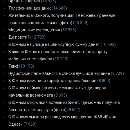
Продаж квартир
(16 945)
Телефонний довідник
(14 668)
Жительница Южного, получившая 19 ножевых ранений,
снова опасается за жизнь (фото)
(13 359)
Медицинские учреждения
(12 956)
Де поїсти?
(12 780)
В Южном на улице нашли крупную сумму денег
(10 893)
В школе Южного проводят эксперимент по запрету
мобильных телефонов
(10 233)
Таксі
(10 158)
Нудистский пляж Южного в списке лучших в Украине
(9 739)
В Южном изменили тариф на водоснабжение
(8 809)
В Южном пойман на взятке свыше 4 тыс. долларов
начальник военкомата
(8 695)
В Южном открылся частный кабинет, где можно получить
бесплатные медуслуги (фото)
(8 597)
В Южному змінили розклад руху маршрутки №68 «Южне-
Одеса»
(7 969)