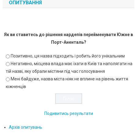
ОПИТУВАННЯ
Як ви ставитесь до рішення нардепів перейменувати Южне в
Порт-Аненталь?
Позитивно, ця назва підходить і робить його унікальним
Негативно, місцева влада має їхати в Київ та наполягати на
тій назві, яку обрали містяни під час голосування
Мені байдуже, назва міста ніяк не вплине на рівень життя
южненців
Подивитись результати
Архів опитувань