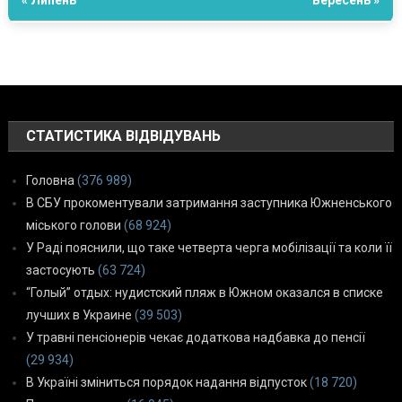
« Липень
Вересень »
СТАТИСТИКА ВІДВІДУВАНЬ
Головна
(376 989)
В СБУ прокоментували затримання заступника Южненського
міського голови
(68 924)
У Раді пояснили, що таке четверта черга мобілізації та коли її
застосують
(63 724)
“Голый” отдых: нудистский пляж в Южном оказался в списке
лучших в Украине
(39 503)
У травні пенсіонерів чекає додаткова надбавка до пенсії
(29 934)
В Україні зміниться порядок надання відпусток
(18 720)