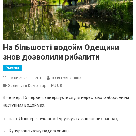
На більшості водойм Одещини
знов дозволили рибалити
Украина
15.06.2023
201
Юля Гринишина
On
Залишити Коментар
RU
UK
На
В четвер, 15 червня, завершується дія нерестової заборони на
Більшості
наступних водоймах:
Водойм
Одещини
на р. Дністер з рукавом Турунчук та заплавних озерах;
Знов
Дозволили
Кучурганському водосховищі;
Рибалити