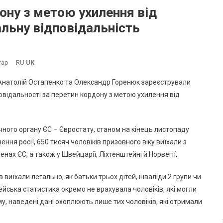
ону з метою ухилення від
альну відповідальність
До
тар
RU
UK
За
, Анатолій Остапенко та Олександр Горенюк зареєстрували
Перетин
відальності за перетин кордону з метою ухилення від
Державного
Кордону
З
чного органу ЄС – Євростату, станом на кінець листопаду
Метою
ння росії, 650 тисяч чоловіків призовного віку виїхали з
Ухилення
Від
нах ЄС, а також у Швейцарії, Ліхтенштейні й Норвегії.
Мобілізації
 виїхали легально, як батьки трьох дітей, інваліди 2 групи чи
Посилять
Кримінальну
опейська статистика окремо не врахувала чоловіків, які могли
Відповідальність
му, наведені дані охоплюють лише тих чоловіків, які отримали