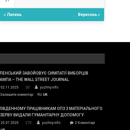
31
« Липень
Вересень »
ЛЕНСЬКИЙ ЗАВОЙОВУЄ СИМПАТІЇ ВИБОРЦІВ
АМПА – THE WALL STREET JOURNAL.
53
02.11.2025
yuzhny.info
on
Залишити коментар
RU
UK
Зеленський
завойовує
ПІВДЕННОМУ ПРАЦІВНИКАМ ОПЗ З МАТЕРІАЛЬНОГО
симпатії
ЕЗЕРВУ ВИДАЛИ ГУМАНІТАРНУ ДОПОМОГУ
виборців
272
до
25.07.2025
yuzhny.info
2 Коментарі
Трампа
У