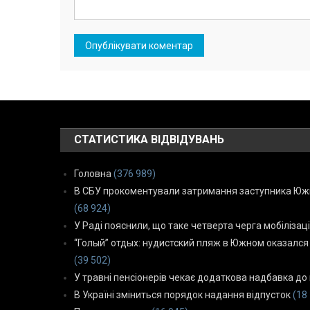
СТАТИСТИКА ВІДВІДУВАНЬ
Головна
(376 989)
В СБУ прокоментували затримання заступника Южн
(68 924)
У Раді пояснили, що таке четверта черга мобілізаці
“Голый” отдых: нудистский пляж в Южном оказался
(39 502)
У травні пенсіонерів чекає додаткова надбавка до 
В Україні зміниться порядок надання відпусток
(18