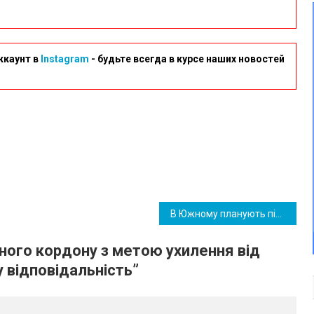
ккаунт в
Instagram
- будьте всегда в курсе наших новостей
В Южному планують підвищити розмір плати за навчання в школі мистецтв
ного кордону з метою ухилення від
у відповідальність
”