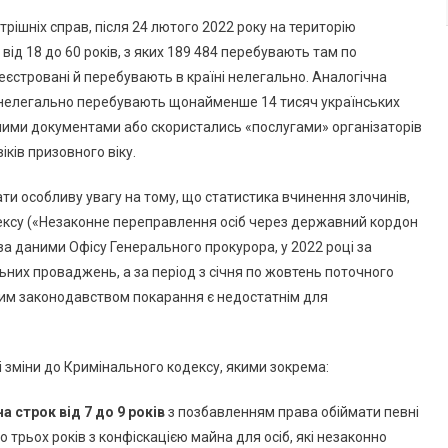
рішніх справ, після 24 лютого 2022 року на територію
 від 18 до 60 років, з яких 189 484 перебувають там по
реєстровані й перебувають в країні нелегально. Аналогічна
нь нелегально перебувають щонайменше 14 тисяч українських
леними документами або скористались «послугами» організаторів
ків призовного віку.
ати особливу увагу на тому, що статистика вчинення злочинів,
дексу («Незаконне переправлення осіб через державний кордон
за даними Офісу Генерального прокурора, у 2022 році за
них проваджень, а за період з січня по жовтень поточного
нним законодавством покарання є недостатнім для
 зміни до Кримінального кодексу, якими зокрема:
на строк від 7 до 9 років
з позбавленням права обіймати певні
 трьох років з конфіскацією майна для осіб, які незаконно