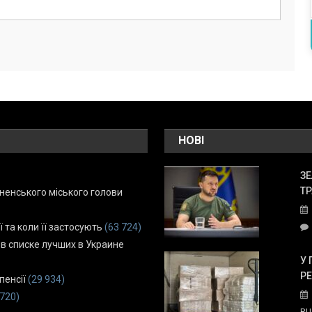
НОВІ
ЗЕ
ТР
енського міського голови
ї та коли її застосують
(63 724)
 в списке лучших в Украине
У 
Р
пенсії
(29 934)
 720)