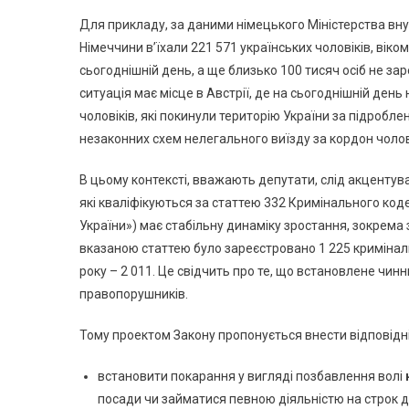
Для прикладу, за даними німецького Міністерства внут
Німеччини в’їхали 221 571 українських чоловіків, віком
сьогоднішній день, а ще близько 100 тисяч осіб не за
ситуація має місце в Австрії, де на сьогоднішній де
чоловіків, які покинули територію України за підроб
незаконних схем нелегального виїзду за кордон чолові
В цьому контексті, вважають депутати, слід акцентув
які кваліфікуються за статтею 332 Кримінального ко
України») має стабільну динаміку зростання, зокрема 
вказаною статтею було зареєстровано 1 225 криміналь
року – 2 011. Це свідчить про те, що встановлене чи
правопорушників.
Тому проектом Закону пропонується внести відповідні
встановити покарання у вигляді позбавлення волі
посади чи займатися певною діяльністю на строк до