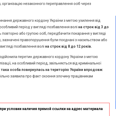
, організацію незаконного переправлення осіб через
тинання державного кордону України з метою ухилення від
а особливий період у вигляді позбавлення волі
на строк від 3 до
ь повторно або групою осіб, передбачити покарання у вигляді
ж, зазначені правопорушення були поєднані з насильством або
 вигляді позбавлення волі
на строк від 8 до 12 років.
а здійснила перетин державного кордону України з метою
лізації, на особливий період, звільняється від кримінальної
 така особа повернулась на територію України впродовж
ільно заявила про факт скоєння злочину працівникам
при условии наличия прямой ссылки на адрес материала