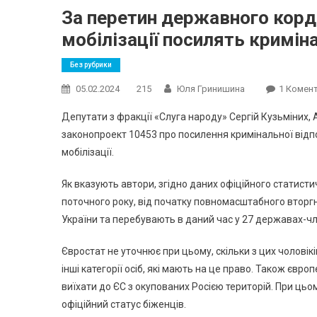
За перетин державного корд
мобілізації посилять кримін
Без рубрики
05.02.2024
215
Юля Гринишина
1 Комен
Депутати з фракції «Слуга народу» Сергій Кузьміних
законопроект 10453 про посилення кримінальної відпо
мобілізації.
Як вказують автори, згідно даних офіційного статисти
поточного року, від початку повномасштабного вторгне
України та перебувають в даний час у 27 державах-чле
Євростат не уточнює при цьому, скільки з цих чоловіків
інші категорії осіб, які мають на це право. Також євр
виїхати до ЄС з окупованих Росією територій. При цьо
офіційний статус біженців.