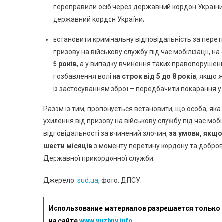
переправили осіб через державний кордон України
державний кордон України;
встановити кримінальну відповідальність за пере
призову на військову службу під час мобілізації, н
5 років
, а у випадку вчинення таких правопорушен
позбавлення волі
на строк від 5 до 8 років
, якщо 
із застосуванням зброї – передбачити покарання у
Разом із тим, пропонується встановити, що особа, як
ухилення від призову на військову службу під час мобі
відповідальності за вчинений злочин,
за умови, якщо
шести місяців
з моменту перетину кордону та добров
Державної прикордонної служби.
Джерело:
sud.ua
, фото: ДПСУ.
Использование материалов разрешается только 
на сайте
www.yuzhny.info.