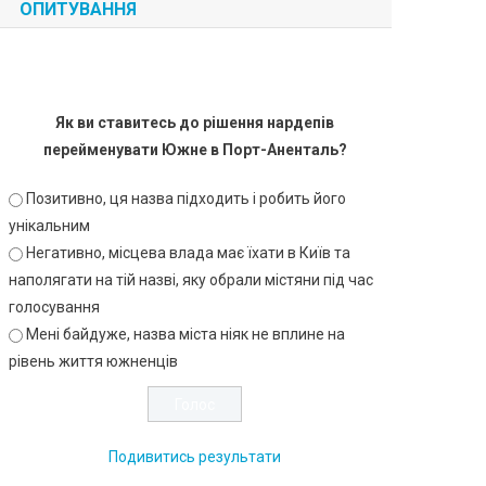
ОПИТУВАННЯ
Як ви ставитесь до рішення нардепів
перейменувати Южне в Порт-Аненталь?
Позитивно, ця назва підходить і робить його
унікальним
Негативно, місцева влада має їхати в Київ та
наполягати на тій назві, яку обрали містяни під час
голосування
Мені байдуже, назва міста ніяк не вплине на
рівень життя южненців
Подивитись результати