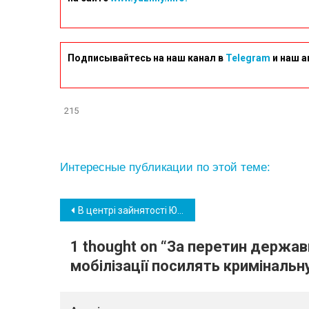
Подписывайтесь на наш канал в
Telegram
и наш а
215
Интересные публикации по этой теме:
Навігація
В центрі зайнятості Южного з підприємцями обговорили можливості грантів, розширення бізнесу
записів
1 thought on “
За перетин держав
мобілізації посилять кримінальн