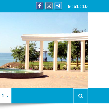
9
:
51
:
12
НЯ