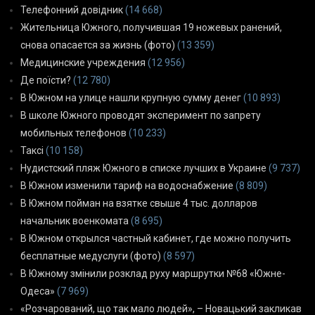
Телефонний довідник
(14 668)
Жительница Южного, получившая 19 ножевых ранений,
снова опасается за жизнь (фото)
(13 359)
Медицинские учреждения
(12 956)
Де поїсти?
(12 780)
В Южном на улице нашли крупную сумму денег
(10 893)
В школе Южного проводят эксперимент по запрету
мобильных телефонов
(10 233)
Таксі
(10 158)
Нудистский пляж Южного в списке лучших в Украине
(9 737)
В Южном изменили тариф на водоснабжение
(8 809)
В Южном пойман на взятке свыше 4 тыс. долларов
начальник военкомата
(8 695)
В Южном открылся частный кабинет, где можно получить
бесплатные медуслуги (фото)
(8 597)
В Южному змінили розклад руху маршрутки №68 «Южне-
Одеса»
(7 969)
«Розчарований, що так мало людей», – Новацький закликав