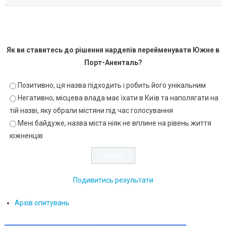
Як ви ставитесь до рішення нардепів перейменувати Южне в
Порт-Аненталь?
Позитивно, ця назва підходить і робить його унікальним
Негативно, місцева влада має їхати в Київ та наполягати на
тій назві, яку обрали містяни під час голосування
Мені байдуже, назва міста ніяк не вплине на рівень життя
южненців
Подивитись результати
Архів опитувань