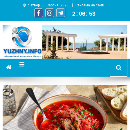
Четвер, 06 Серпня, 2026
Реклама на сайті
2
:
06
:
54
YUZHNY.INFO
информационный портал города Южный