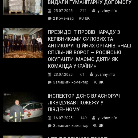
виборців
ВИДАЛИ ГУМАНІТАРНУ ДОПОМОГУ
Трампа
271
25.07.2025
yuzhny.info
–
до
2 Коментарі
RU
UK
The
У
Wall
Південному
ПРЕЗИДЕНТ ПРОВІВ НАРАДУ З
Street
працівникам
КЕРІВНИКАМИ СИЛОВИХ ТА
Journal.
ОПЗ
АНТИКОРУПЦІЙНИХ ОРГАНІВ: «НАШ
з
СПІЛЬНИЙ ВОРОГ — РОСІЙСЬКІ
матеріального
ОКУПАНТИ. МАЄМО ДІЯТИ ЯК
резерву
КОМАНДА УКРАЇНИ»
видали
61
23.07.2025
yuzhny.info
гуманітарну
on
Залишити коментар
RU
UK
допомогу
Президент
провів
ІНСПЕКТОР ДСНС ВЛАСНОРУЧ
нараду
ЛІКВІДУВАВ ПОЖЕЖУ У
з
ПІВДЕННОМУ
керівниками
149
16.07.2025
yuzhny.info
силових
on
Залишити коментар
RU
UK
та
Інспектор
антикорупційних