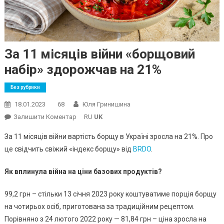
За 11 місяців війни «борщовий
набір» здорожчав на 21%
Без рубрики
18.01.2023
68
Юля Гринишина
On
Залишити Коментар
RU
UK
За
За 11 місяців війни вартість борщу в Україні зросла на 21%. Про
11
це свідчить свіжий «індекс борщу» від
BRDO
.
Місяців
Війни
Як вплинула війна на ціни базових продуктів?
«борщовий
Набір»
99,2 грн – стільки 13 січня 2023 року коштуватиме порція борщу
Здорожчав
на чотирьох осіб, приготована за традиційним рецептом.
На
Порівняно з 24 лютого 2022 року — 81,84 грн – ціна зросла на
21%