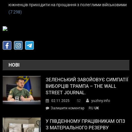
южненців приходити на прощання з полеглими військовими
(7 298)
НОВІ
ЗЕЛЕНСЬКИЙ ЗАВОЙОВУЄ СИМПАТІЇ
ВИБОРЦІВ ТРАМПА – THE WALL
STREET JOURNAL.
52
02.11.2025
yuzhny.info
on
Залишити коментар
RU
UK
Зеленський
завойовує
У ПІВДЕННОМУ ПРАЦІВНИКАМ ОПЗ
симпатії
З МАТЕРІАЛЬНОГО РЕЗЕРВУ