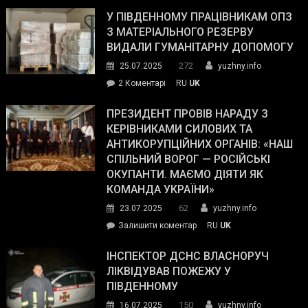
завойовує
У ПІВДЕННОМУ ПРАЦІВНИКАМ ОПЗ
симпатії
З МАТЕРІАЛЬНОГО РЕЗЕРВУ
виборців
ВИДАЛИ ГУМАНІТАРНУ ДОПОМОГУ
Трампа
272
25.07.2025
yuzhny.info
–
до
2 Коментарі
RU
UK
The
У
Wall
Південному
ПРЕЗИДЕНТ ПРОВІВ НАРАДУ З
Street
працівникам
КЕРІВНИКАМИ СИЛОВИХ ТА
Journal.
ОПЗ
АНТИКОРУПЦІЙНИХ ОРГАНІВ: «НАШ
з
СПІЛЬНИЙ ВОРОГ — РОСІЙСЬКІ
матеріального
ОКУПАНТИ. МАЄМО ДІЯТИ ЯК
резерву
КОМАНДА УКРАЇНИ»
видали
62
23.07.2025
yuzhny.info
гуманітарну
on
Залишити коментар
RU
UK
допомогу
Президент
провів
ІНСПЕКТОР ДСНС ВЛАСНОРУЧ
нараду
ЛІКВІДУВАВ ПОЖЕЖУ У
з
ПІВДЕННОМУ
керівниками
150
16.07.2025
yuzhny.info