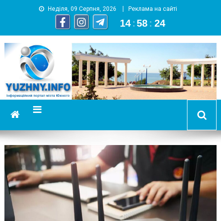
Неділя, 09 Серпня, 2026
Реклама на сайті
14
:
58
:
25
YUZHNY.INFO
информационный портал города Южный