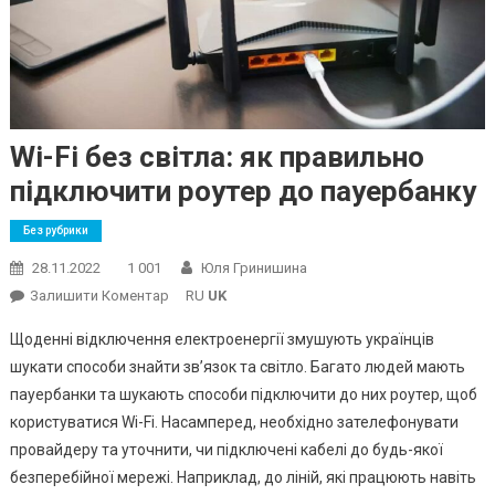
Wi-Fi без світла: як правильно
підключити роутер до пауербанку
Без рубрики
28.11.2022
1 001
Юля Гринишина
On
Залишити Коментар
RU
UK
Wi-
Щоденні відключення електроенергії змушують українців
Fi
шукати способи знайти зв’язок та світло. Багато людей мають
Без
пауербанки та шукають способи підключити до них роутер, щоб
Світла:
користуватися Wi-Fi. Насамперед, необхідно зателефонувати
Як
Правильно
провайдеру та уточнити, чи підключені кабелі до будь-якої
Підключити
безперебійної мережі. Наприклад, до ліній, які працюють навіть