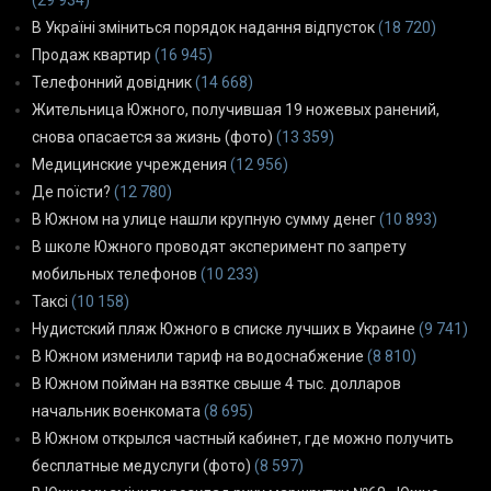
В Україні зміниться порядок надання відпусток
(18 720)
Продаж квартир
(16 945)
Телефонний довідник
(14 668)
Жительница Южного, получившая 19 ножевых ранений,
снова опасается за жизнь (фото)
(13 359)
Медицинские учреждения
(12 956)
Де поїсти?
(12 780)
В Южном на улице нашли крупную сумму денег
(10 893)
В школе Южного проводят эксперимент по запрету
мобильных телефонов
(10 233)
Таксі
(10 158)
Нудистский пляж Южного в списке лучших в Украине
(9 741)
В Южном изменили тариф на водоснабжение
(8 810)
В Южном пойман на взятке свыше 4 тыс. долларов
начальник военкомата
(8 695)
В Южном открылся частный кабинет, где можно получить
бесплатные медуслуги (фото)
(8 597)