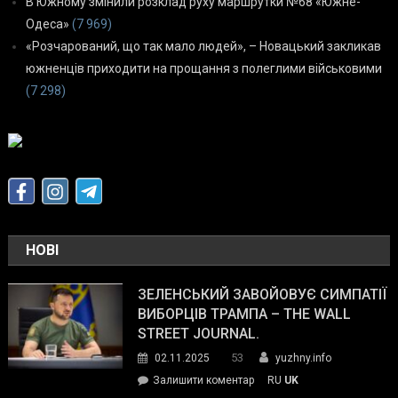
В Южному змінили розклад руху маршрутки №68 «Южне-
Одеса»
(7 969)
«Розчарований, що так мало людей», – Новацький закликав
южненців приходити на прощання з полеглими військовими
(7 298)
НОВІ
ЗЕЛЕНСЬКИЙ ЗАВОЙОВУЄ СИМПАТІЇ
ВИБОРЦІВ ТРАМПА – THE WALL
STREET JOURNAL.
53
02.11.2025
yuzhny.info
on
Залишити коментар
RU
UK
Зеленський