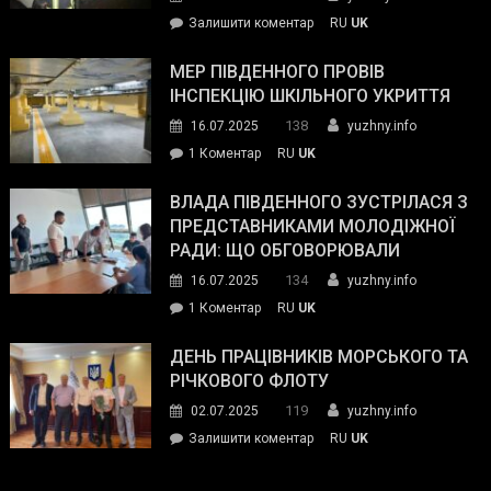
силових
on
Залишити коментар
RU
UK
та
Інспектор
антикорупційних
ДСНС
МЕР ПІВДЕННОГО ПРОВІВ
органів:
власноруч
ІНСПЕКЦІЮ ШКІЛЬНОГО УКРИТТЯ
«Наш
ліквідував
спільний
138
16.07.2025
yuzhny.info
пожежу
ворог
до
1 Коментар
RU
UK
у
—
Мер
Південному
російські
Південного
ВЛАДА ПІВДЕННОГО ЗУСТРІЛАСЯ З
окупанти.
провів
ПРЕДСТАВНИКАМИ МОЛОДІЖНОЇ
Маємо
інспекцію
РАДИ: ЩО ОБГОВОРЮВАЛИ
діяти
шкільного
134
16.07.2025
yuzhny.info
як
укриття
команда
до
1 Коментар
RU
UK
України»
Влада
Південного
ДЕНЬ ПРАЦІВНИКІВ МОРСЬКОГО ТА
зустрілася
РІЧКОВОГО ФЛОТУ
з
119
02.07.2025
yuzhny.info
представниками
on
Залишити коментар
RU
UK
молодіжної
День
ради:
працівників
що