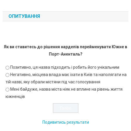
ОПИТУВАННЯ
Як ви ставитесь до рішення нардепів перейменувати Южне в
Порт-Аненталь?
Позитивно, ця назва підходить і робить його унікальним
Негативно, місцева влада має їхати в Київ та наполягати на
тій назві, яку обрали містяни під час голосування
Мені байдуже, назва міста ніяк не вплине на рівень життя
южненців
Подивитись результати